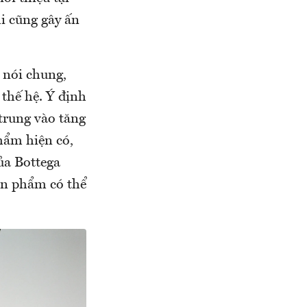
i cũng gây ấn
 nói chung,
thế hệ. Ý định
 trung vào tăng
hẩm hiện có,
ủa Bottega
sản phẩm có thể