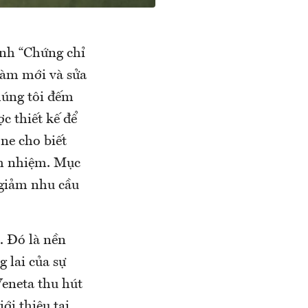
ình “Chứng chỉ
 làm mới và sửa
húng tôi đếm
c thiết kế để
ne cho biết
ch nhiệm. Mục
 giảm nhu cầu
. Đó là nền
g lai của sự
Veneta thu hút
ới thiệu tại