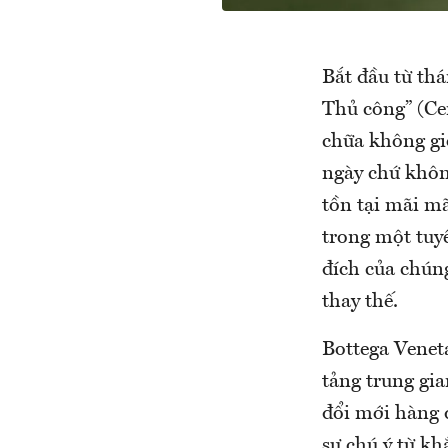
Bắt đầu từ thá
Thủ công” (Cer
chữa không gi
ngày chứ khôn
tồn tại mãi m
trong một tuy
đích của chúng
thay thế.
Bottega Venet
tảng trung gia
đổi mới hàng đ
sự chú ý từ kh