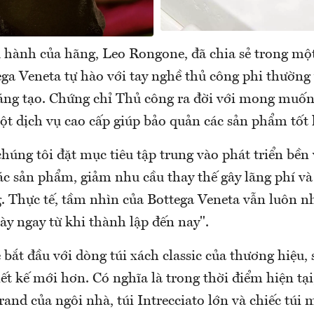
 hành của hãng, Leo Rongone, đã chia sẻ trong mộ
ega Veneta tự hào với tay nghề thủ công phi thường 
 sáng tạo. Chứng chỉ Thủ công ra đời với mong muố
t dịch vụ cao cấp giúp bảo quản các sản phẩm tốt 
húng tôi đặt mục tiêu tập trung vào phát triển bền 
các sản phẩm, giảm nhu cầu thay thế gây lãng phí v
g. Thực tế, tầm nhìn của Bottega Veneta vẫn luôn n
ày ngay từ khi thành lập đến nay".
 bắt đầu với dòng túi xách classic của thương hiệu,
iết kế mới hơn. Có nghĩa là trong thời điểm hiện tại,
rand của ngôi nhà, túi Intrecciato lớn và chiếc túi 