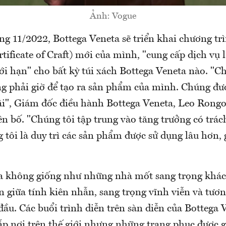
Ảnh: Vogue
ng 11/2022, Bottega Veneta sẽ triển khai chương tr
tificate of Craft) mới của mình, "cung cấp dịch vụ
ới hạn" cho bất kỳ túi xách Bottega Veneta nào. "C
g phải giờ để tạo ra sản phẩm của mình. Chúng đượ
ãi", Giám đốc điều hành Bottega Veneta, Leo Rongo
ên bố. "Chúng tôi tập trung vào tăng trưởng có trá
 tôi là duy trì các sản phẩm được sử dụng lâu hơn,
a không giống như những nhà mốt sang trọng khác
n giữa tính kiên nhẫn, sang trọng vĩnh viễn và tươn
ầu. Các buổi trình diễn trên sàn diễn của Bottega 
ắp nơi trên thế giới nhưng những trang phục được gi