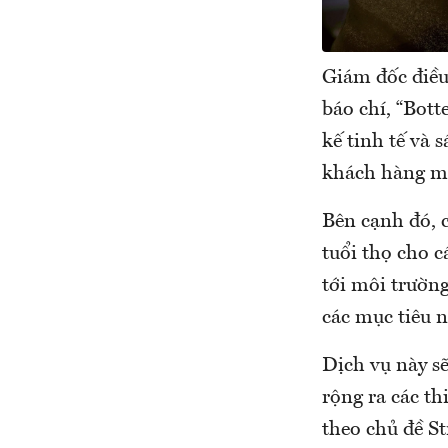
Giám đốc điều
báo chí, “Bott
kế tinh tế và
khách hàng mộ
Bên cạnh đó, c
tuổi thọ cho 
tới môi trườn
các mục tiêu n
Dịch vụ này sẽ
rộng ra các th
theo chủ đề St