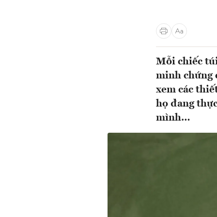
Mỗi chiếc tú
minh chứng c
xem các thiế
họ đang thực
mình…