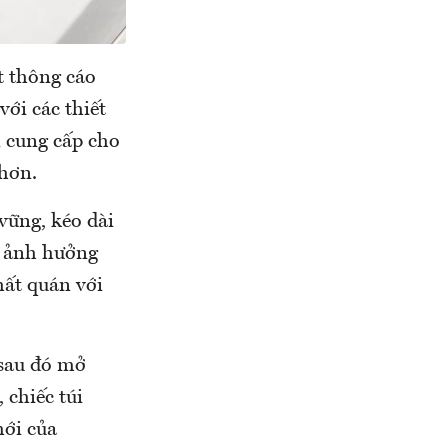
t thông cáo
với các thiết
n cung cấp cho
hơn.
vững, kéo dài
à ảnh hưởng
hất quán với
 sau đó mở
 chiếc túi
mới của