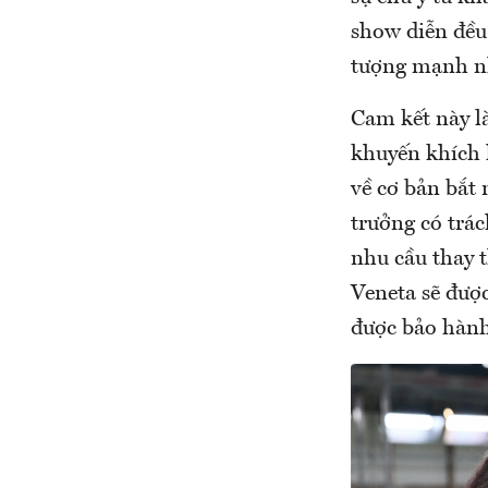
show diễn đều
tượng mạnh nh
Cam kết này l
khuyến khích 
về cơ bản bắt 
trưởng có trá
nhu cầu thay t
Veneta sẽ được
được bảo hành