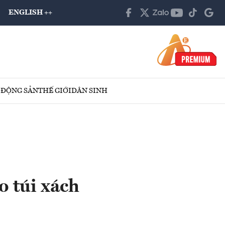
ENGLISH ++
 ĐỘNG SẢN
THẾ GIỚI
DÂN SINH
o túi xách