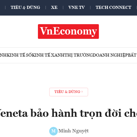
TIÊU & DÙNG
XE
VNE TV
TECH CONNECT
ÍNH
KINH TẾ SỐ
KINH TẾ XANH
THỊ TRƯỜNG
DOANH NGHIỆP
BẤT
TIÊU & DÙNG
eneta bảo hành trọn đời ch
Minh Nguyệt
M