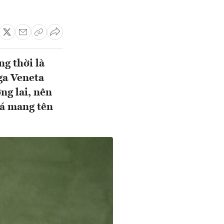
g thời là
ga Veneta
ng lai, nên
iá mang tên