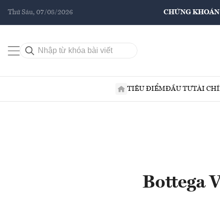
Thứ Sáu, 07/08/2026
CHỨNG KHOÁN
TIÊU ĐIỂM
ĐẦU TƯ
TÀI CH
Bottega V