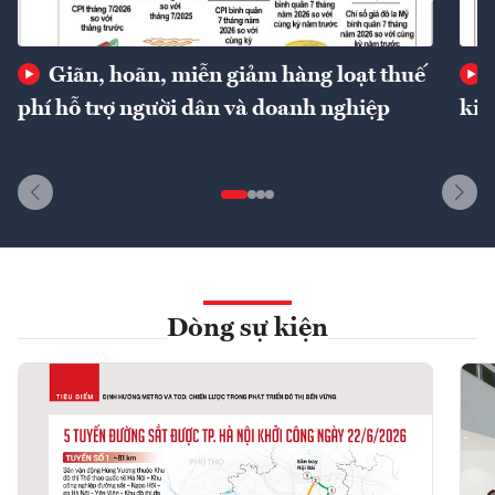
Giãn, hoãn, miễn giảm hàng loạt thuế
phí hỗ trợ người dân và doanh nghiệp
kin
Dòng sự kiện