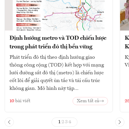
Định hướng metro và TOD chiến lược
K
trong phát triển đô thị bền vững
K
Phát triển đô thị theo định hướng giao
K
thông công cộng (TOD) kết hợp với mạng
V
lưới đường sắt đô thị (metro) là chiến lược
cốt lõi để giải quyết ùn tắc và tái cấu trúc
không gian. Mô hình này tập...
10
bài viết
Xem tất cả
2
1
2
3
4