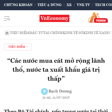
CHỨNG KHOÁN
TIÊU & DÙNG
XE
VNE TV
TECH CO
TIÊU ĐIỂM
ĐẦU TƯ
TÀI CHÍNH
KINH TẾ SỐ
KINH TẾ XANH
TIÊU ĐIỂM
“Các nước mua cát mở rộng lãnh
thổ, nước ta xuất khẩu giá trị
thấp”
Bạch Dương
B
15:48, 11/07/2017
Theo Bộ Tài chính, nếu trong nước tại thời