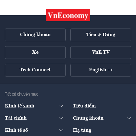
Chứng khoán
Tiêu & Dùng
Xe
VnE TV
Tech Connect
English ++
Tất cả chuyên mục
Kinh tế xanh
Tiêu điểm
Chuyển động xanh
Tài chính
Chứng khoán
Pháp lý
Ngân hàng
Doanh nghiệp niêm yết
Kinh tế số
Hạ tầng
Thương hiệu xanh