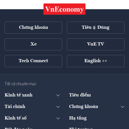
Chứng khoán
Tiêu & Dùng
Xe
VnE TV
Tech Connect
English ++
Tất cả chuyên mục
Kinh tế xanh
Tiêu điểm
Chuyển động xanh
Tài chính
Chứng khoán
Pháp lý
Ngân hàng
Doanh nghiệp niêm yết
Kinh tế số
Hạ tầng
Thương hiệu xanh
Thị trường vốn
Thị trường
Sản phẩm - Thị trường