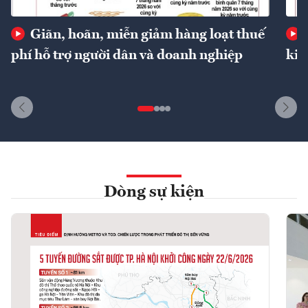
Giãn, hoãn, miễn giảm hàng loạt thuế
phí hỗ trợ người dân và doanh nghiệp
kin
Dòng sự kiện