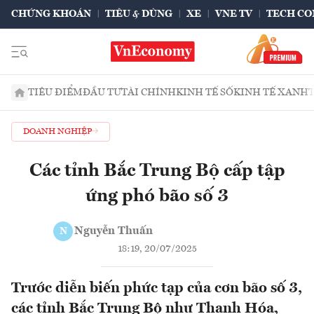
CHỨNG KHOÁN
TIÊU & DÙNG
XE
VNE TV
TECH CO
TIÊU ĐIỂM
ĐẦU TƯ
TÀI CHÍNH
KINH TẾ SỐ
KINH TẾ XANH
DOANH NGHIỆP
Các tỉnh Bắc Trung Bộ cấp tập
ứng phó bão số 3
Nguyễn Thuấn
N
18:19, 20/07/2025
Trước diễn biến phức tạp của cơn bão số 3,
các tỉnh Bắc Trung Bộ như Thanh Hóa,