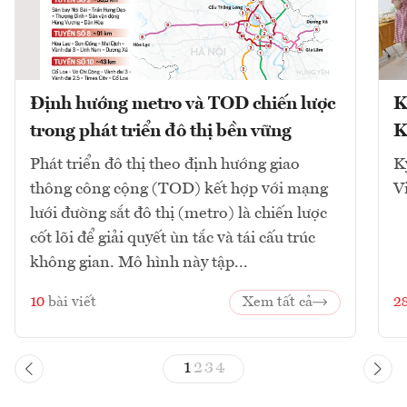
Định hướng metro và TOD chiến lược
K
trong phát triển đô thị bền vững
K
Phát triển đô thị theo định hướng giao
K
thông công cộng (TOD) kết hợp với mạng
V
lưới đường sắt đô thị (metro) là chiến lược
cốt lõi để giải quyết ùn tắc và tái cấu trúc
không gian. Mô hình này tập...
10
bài viết
Xem tất cả
2
1
2
3
4