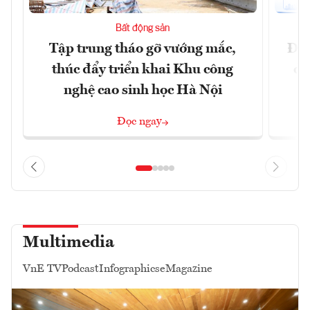
Bất động sản
Tập trung tháo gỡ vướng mắc,
Đồn
thúc đẩy triển khai Khu công
dự
nghệ cao sinh học Hà Nội
Đọc ngay
Multimedia
VnE TV
Podcast
Infographics
eMagazine