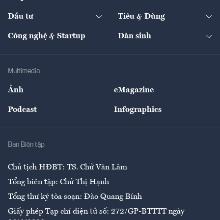
Start-up
Dự án
Công nghiệp
Chuyển động 24h
Đối thoại
The Guide
Video
Đầu tư
Tiêu & Dùng
Quản trị số
Cafe BĐS
Thị trường
Kinh doanh
Kết nối
Tạp chí kinh tế Việt Nam
eMagazine
Nhà đầu tư
Du lịch
Công nghệ & Startup
Dân sinh
Tư vấn
Nông sản
Doanh nhân
Tư vấn Tiêu & Dùng
Infographics
Hạ tầng
Sức khỏe
Khung pháp lý
Doanh nghiệp
Địa phương
Thị trường
Bảo hiểm
Multimedia
Sự kiện
Nhân lực
Ảnh
eMagazine
Đẹp +
An sinh
Podcast
Infographics
Giải trí
Y tế
Nhà
Ban Biên tập
Ẩm thực
Chủ tịch HĐBT: TS. Chử Văn Lâm
Tổng biên tập: Chử Thị Hạnh
Tổng thư ký tòa soạn: Đào Quang Bính
Giấy phép Tạp chí điện tử số: 272/GP-BTTTT ngày