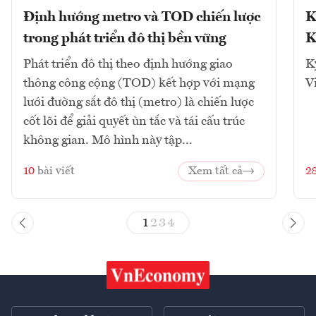
Định hướng metro và TOD chiến lược
K
trong phát triển đô thị bền vững
K
Phát triển đô thị theo định hướng giao
K
thông công cộng (TOD) kết hợp với mạng
V
lưới đường sắt đô thị (metro) là chiến lược
cốt lõi để giải quyết ùn tắc và tái cấu trúc
không gian. Mô hình này tập...
10
bài viết
Xem tất cả
2
1
2
3
4