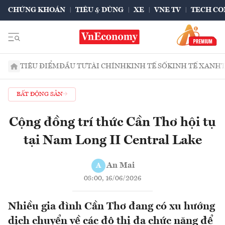
CHỨNG KHOÁN
TIÊU & DÙNG
XE
VNE TV
TECH CO
TIÊU ĐIỂM
ĐẦU TƯ
TÀI CHÍNH
KINH TẾ SỐ
KINH TẾ XANH
BẤT ĐỘNG SẢN
Cộng đồng trí thức Cần Thơ hội tụ
tại Nam Long II Central Lake
An Mai
A
08:00, 16/06/2026
Nhiều gia đình Cần Thơ đang có xu hướng
dịch chuyển về các đô thị đa chức năng để