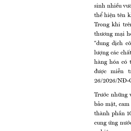
sinh nhiều vư
thể hiện tên 
Trong khi trê
thương mại ho
“dung dịch c
lượng các chấ
hàng hóa có 
được miễn t
26/2026/NĐ-C
Trước những 
bảo mật, cam 
thành phần 10
cung ứng nước