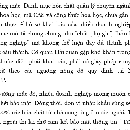
ớng mắc. Danh mục hóa chất quản lý chuyên ngàn
khoa học, mã CAS và công thức hóa học, chưa gắn
n thực tế hồ sơ khai báo của nhiều doanh nghiệ
ặc mô tả chung chung như “chất phụ gia”, “hỗn 
ông nghiệp” mà không thể hiện đầy đủ thành 
t cấu thành. Cơ quan Hải quan gặp khó khăn trong
thuộc diện phải khai báo, phải có giấy phép chu
rừ theo các ngưỡng nồng độ quy định tại 
P.
vướng mắc đó, nhiều doanh nghiệp mong muốn c
kết bảo mật. Đồng thời, đơn vị nhập khẩu cũng sẽ
0% các hóa chất từ nhà cung ứng ở nước ngoài. 
 ngoài thì lại chờ cam kết bảo mật thông tin. "T