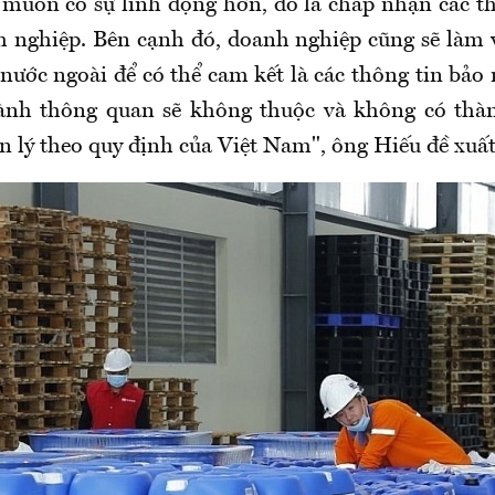
muốn có sự linh động hơn, đó là chấp nhận các t
 nghiệp. Bên cạnh đó, doanh nghiệp cũng sẽ làm v
nước ngoài để có thể cam kết là các thông tin bả
hành thông quan sẽ không thuộc và không có thà
 lý theo quy định của Việt Nam", ông Hiếu đề xuất