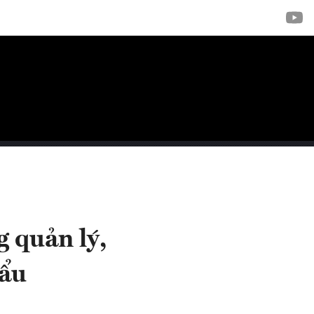
g quản lý,
hẩu