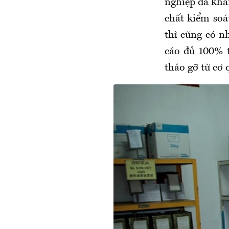
nghiệp đã khai
chất kiểm soá
thì cũng có 
cáo đủ 100% t
tháo gỡ từ cơ