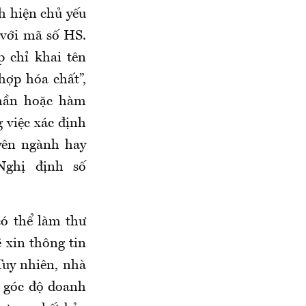
h hiện chủ yếu
 với mã số HS.
p chỉ khai tên
hợp hóa chất”,
phần hoặc hàm
 việc xác định
yên ngành hay
Nghị định số
ó thể làm thư
 xin thông tin
Tuy nhiên, nhà
ừ góc độ doanh