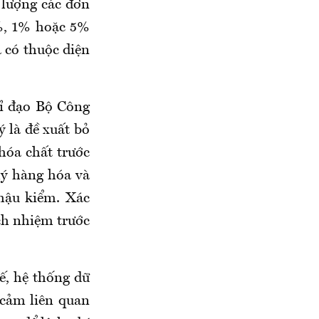
 lượng các đơn
1%, 1% hoặc 5%
 có thuộc diện
hỉ đạo Bộ Công
 là đề xuất bỏ
hóa chất trước
lý hàng hóa và
hậu kiểm. Xác
ch nhiệm trước
ế, hệ thống dữ
 cảm liên quan