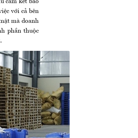
hư cam kết bảo
iệc với cả bên
o mật mà doanh
nh phần thuộc
.