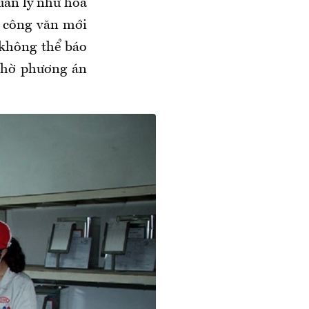
quản lý như hóa
o công văn mới
không thể báo
 chờ phương án