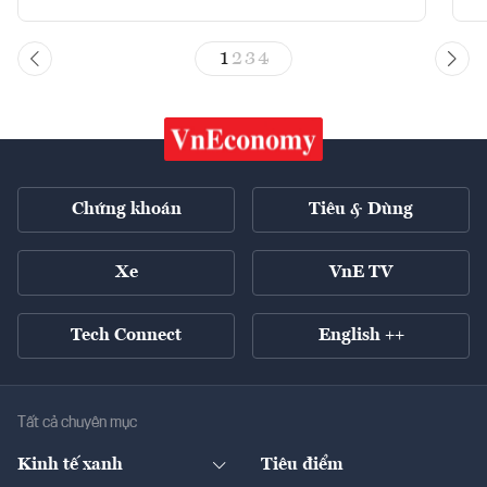
1
2
3
4
Chứng khoán
Tiêu & Dùng
Xe
VnE TV
Tech Connect
English ++
Tất cả chuyên mục
Kinh tế xanh
Tiêu điểm