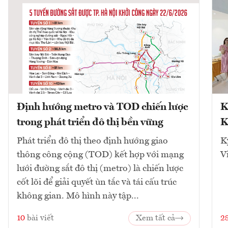
Định hướng metro và TOD chiến lược
K
trong phát triển đô thị bền vững
K
Phát triển đô thị theo định hướng giao
K
thông công cộng (TOD) kết hợp với mạng
V
lưới đường sắt đô thị (metro) là chiến lược
cốt lõi để giải quyết ùn tắc và tái cấu trúc
không gian. Mô hình này tập...
10
bài viết
Xem tất cả
2