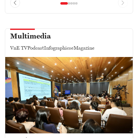
Multimedia
VnE TV
Podcast
Infographics
eMagazine