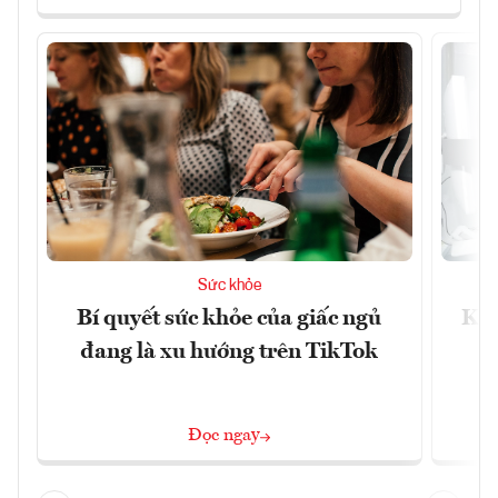
Sức khỏe
Bí quyết sức khỏe của giấc ngủ
Khá
đang là xu hướng trên TikTok
Đọc ngay