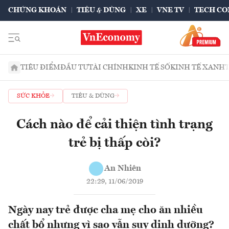
CHỨNG KHOÁN
TIÊU & DÙNG
XE
VNE TV
TECH CO
TIÊU ĐIỂM
ĐẦU TƯ
TÀI CHÍNH
KINH TẾ SỐ
KINH TẾ XANH
SỨC KHỎE
TIÊU & DÙNG
Cách nào để cải thiện tình trạng
trẻ bị thấp còi?
An Nhiên
22:29, 11/06/2019
Ngày nay trẻ được cha mẹ cho ăn nhiều
chất bổ nhưng vì sao vẫn suy dinh dưỡng?