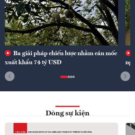
Ba giải pháp chiến lược nhằm cán mốc
xuất khẩu 74 tỷ USD
ngu
Dòng sự kiện