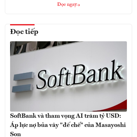
Đọc ngay
Đọc tiếp
SoftBank và tham vọng AI trăm tỷ USD:
Áp lực nợ bủa vây "đế chế" của Masayoshi
Son