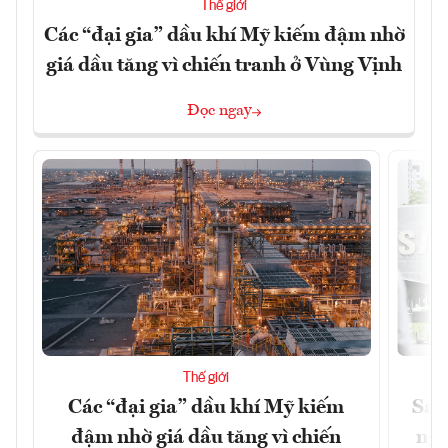
Thế giới
Các “đại gia” dầu khí Mỹ kiếm đậm nhờ
giá dầu tăng vì chiến tranh ở Vùng Vịnh
Đọc ngay
Thế giới
Các “đại gia” dầu khí Mỹ kiếm
Sam
đậm nhờ giá dầu tăng vì chiến
ngh