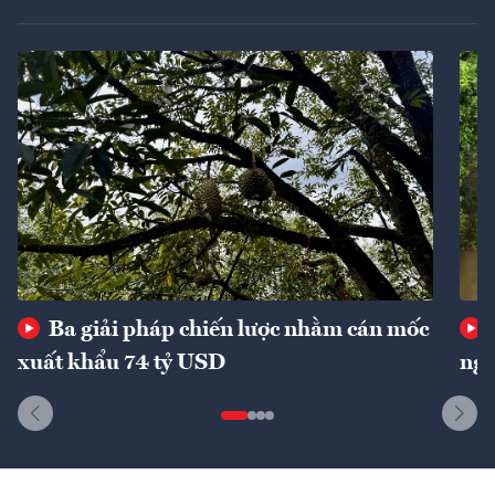
Ba giải pháp chiến lược nhằm cán mốc
xuất khẩu 74 tỷ USD
ngu