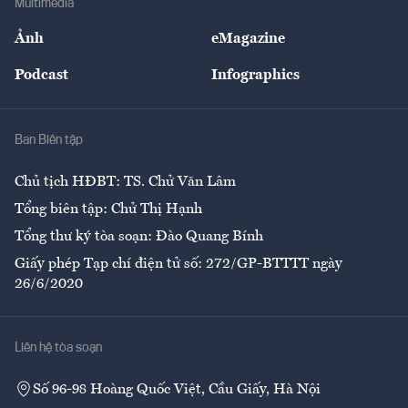
Multimedia
Sự kiện
Nhân lực
Ảnh
eMagazine
Đẹp +
An sinh
Podcast
Infographics
Giải trí
Y tế
Nhà
Ban Biên tập
Ẩm thực
Chủ tịch HĐBT: TS. Chử Văn Lâm
Tổng biên tập: Chử Thị Hạnh
Tổng thư ký tòa soạn: Đào Quang Bính
Giấy phép Tạp chí điện tử số: 272/GP-BTTTT ngày
26/6/2020
Liên hệ tòa soạn
Số 96-98 Hoàng Quốc Việt, Cầu Giấy, Hà Nội