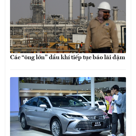
Các “ông lớn” dầu khí tiếp tục báo lãi đậm