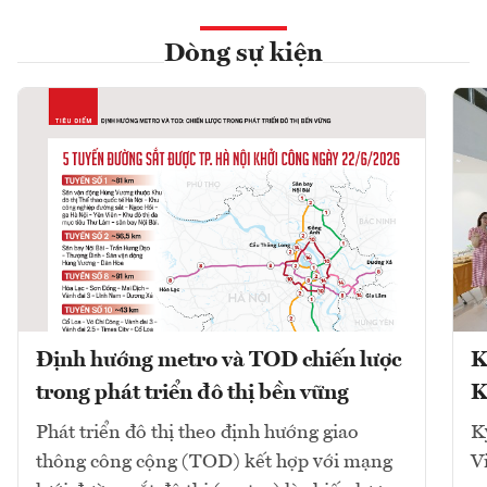
Dòng sự kiện
Định hướng metro và TOD chiến lược
K
trong phát triển đô thị bền vững
K
Phát triển đô thị theo định hướng giao
K
thông công cộng (TOD) kết hợp với mạng
V