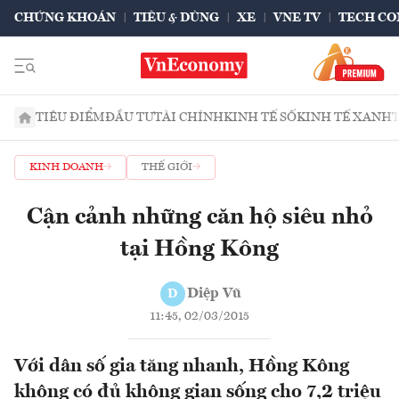
CHỨNG KHOÁN
TIÊU & DÙNG
XE
VNE TV
TECH CO
TIÊU ĐIỂM
ĐẦU TƯ
TÀI CHÍNH
KINH TẾ SỐ
KINH TẾ XANH
KINH DOANH
THẾ GIỚI
Cận cảnh những căn hộ siêu nhỏ
tại Hồng Kông
Diệp Vũ
D
11:45, 02/03/2015
Với dân số gia tăng nhanh, Hồng Kông
không có đủ không gian sống cho 7,2 triệu