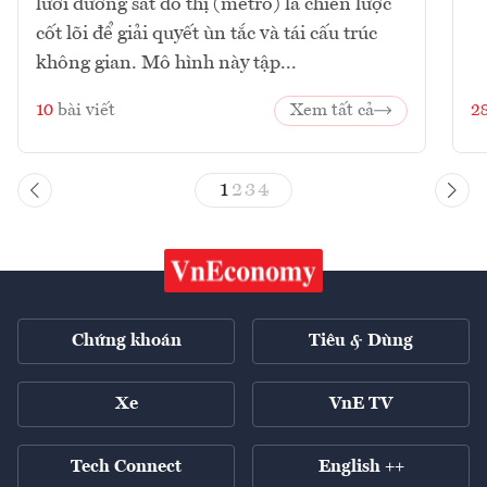
lưới đường sắt đô thị (metro) là chiến lược
cốt lõi để giải quyết ùn tắc và tái cấu trúc
không gian. Mô hình này tập...
10
bài viết
Xem tất cả
2
1
2
3
4
Chứng khoán
Tiêu & Dùng
Xe
VnE TV
Tech Connect
English ++