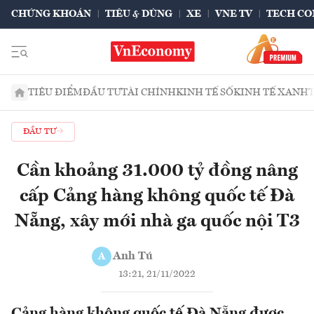
CHỨNG KHOÁN
TIÊU & DÙNG
XE
VNE TV
TECH CO
TIÊU ĐIỂM
ĐẦU TƯ
TÀI CHÍNH
KINH TẾ SỐ
KINH TẾ XANH
ĐẦU TƯ
Cần khoảng 31.000 tỷ đồng nâng
cấp Cảng hàng không quốc tế Đà
Nẵng, xây mới nhà ga quốc nội T3
Anh Tú
A
13:21, 21/11/2022
Cảng hàng không quốc tế Đà Nẵng được