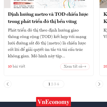
Định hướng metro và TOD chiến lược
K
trong phát triển đô thị bền vững
K
Phát triển đô thị theo định hướng giao
K
thông công cộng (TOD) kết hợp với mạng
V
lưới đường sắt đô thị (metro) là chiến lược
cốt lõi để giải quyết ùn tắc và tái cấu trúc
không gian. Mô hình này tập...
10
bài viết
Xem tất cả
2
1
2
3
4