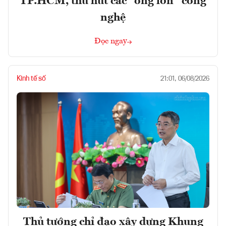
TP.HCM, thu hút các “ông lớn” công
nghệ
Đọc ngay
Kinh tế số
21:01, 06/08/2026
Thủ tướng chỉ đạo xây dựng Khung