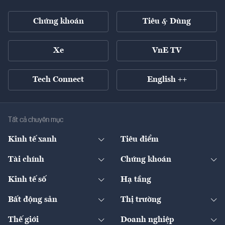
Chứng khoán
Tiêu & Dùng
Xe
VnE TV
Tech Connect
English ++
Tất cả chuyên mục
Kinh tế xanh
Tiêu điểm
Chuyển động xanh
Tài chính
Chứng khoán
Pháp lý
Ngân hàng
Doanh nghiệp niêm yết
Kinh tế số
Hạ tầng
Thương hiệu xanh
Thị trường vốn
Thị trường
Sản phẩm - Thị trường
Bất động sản
Thị trường
Diễn đàn
Thuế
Đầu tư
Tài sản số
Chính sách
Xuất nhập khẩu
Thế giới
Doanh nghiệp