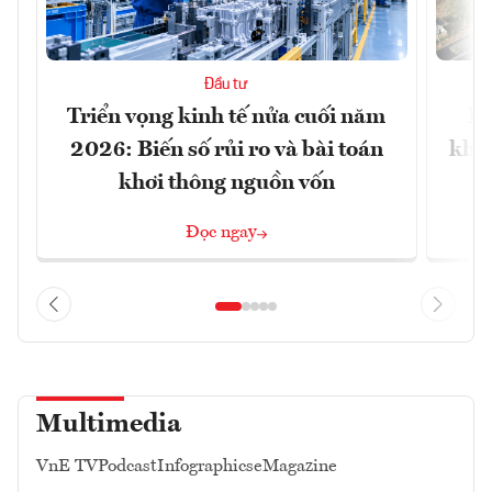
Đầu tư
Triển vọng kinh tế nửa cuối năm
Bộ
2026: Biến số rủi ro và bài toán
khối
khơi thông nguồn vốn
Đọc ngay
Multimedia
VnE TV
Podcast
Infographics
eMagazine