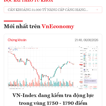
ĐỌC BÀI THEO TỪ KHOÁ
CẦN KHOẢNG 31.000 TỶ NÂNG CẤP CẢNG HÀNG
KHÔNG QUỐC TẾ ĐÀ NẴNG XÂY MỚI NHÀ GA QUỐC
NỘI T3
Mới nhất trên
VnEconomy
Chứng khoán
21:48, 06/08/2026
VN-Index đang kiểm tra động lực
trong vùng 1750 - 1790 điểm