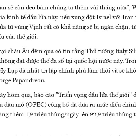
ran sẽ còn đeo bám chúng ta thêm vài tháng nữa", W
a kinh tế dầu lửa này, nếu xung đột Israel với Iran x
ửa từ vùng Vịnh rất có khả năng sẽ bị ngăn chặn, từ
 của thế giới.
tại châu Âu đêm qua có tin rằng Thủ tướng Italy Si
không đạt được thế đa số tại quốc hội nước này. Tro
Hy Lạp đã nhất trí lập chính phủ lâm thời và sẽ kh
orge Papandreou.
ày hôm qua, báo cáo "Triển vọng dầu lửa thế giới" 
u dầu mỏ (OPEC) công bố đã đưa ra mức điều chỉn
ăng thêm 1,9 triệu thùng/ngày lên 92,9 triệu thùng