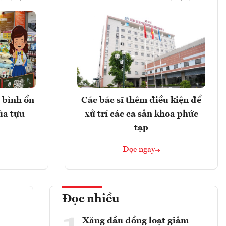
 bình ổn
Các bác sĩ thêm điều kiện để
ùa tựu
xử trí các ca sản khoa phức
tạp
Đọc ngay
Đọc nhiều
Xăng dầu đồng loạt giảm