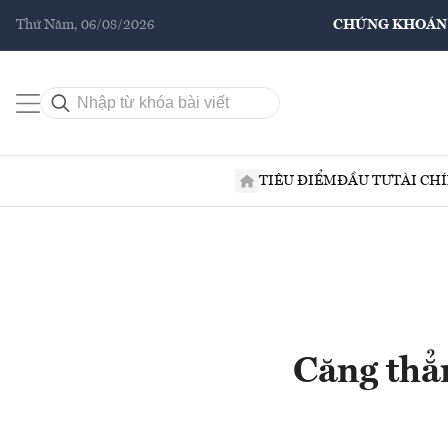
Thứ Năm, 06/08/2026
CHỨNG KHOÁN
TIÊU ĐIỂM
ĐẦU TƯ
TÀI CH
Căng thẳ