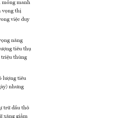
còn mỏng manh
n vọng thị
rong việc duy
 vọng năng
ượng tiêu thụ
 triệu thùng
ó lượng tiêu
ngày) nhưng
ự trữ dầu thô
rữ xăng giảm