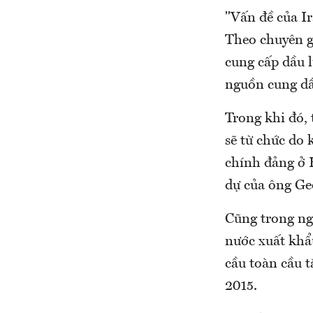
"Vấn đề của I
Theo chuyên gi
cung cấp dầu l
nguồn cung dầu
Trong khi đó, 
sẽ từ chức do 
chính đảng ở 
dự của ông Ge
Cũng trong ng
nước xuất khẩ
cầu toàn cầu t
2015.