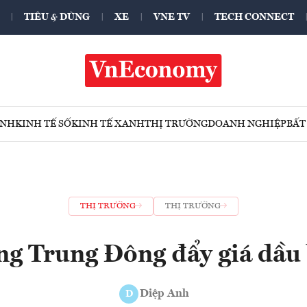
TIÊU & DÙNG
XE
VNE TV
TECH CONNECT
ÍNH
KINH TẾ SỐ
KINH TẾ XANH
THỊ TRƯỜNG
DOANH NGHIỆP
BẤT
THỊ TRƯỜNG
THỊ TRƯỜNG
ng Trung Đông đẩy giá dầu
Diệp Anh
D