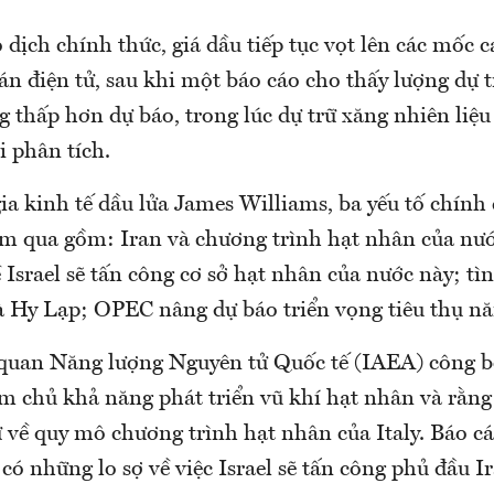
 dịch chính thức, giá dầu tiếp tục vọt lên các mốc 
n điện tử, sau khi một báo cáo cho thấy lượng dự t
g thấp hơn dự báo, trong lúc dự trữ xăng nhiên liệ
i phân tích.
a kinh tế dầu lửa James Williams, ba yếu tố chính 
m qua gồm: Iran và chương trình hạt nhân của nướ
 Israel sẽ tấn công cơ sở hạt nhân của nước này; tì
và Hy Lạp; OPEC nâng dự báo triển vọng tiêu thụ nă
uan Năng lượng Nguyên tử Quốc tế (IAEA) công b
àm chủ khả năng phát triển vũ khí hạt nhân và rằn
ự về quy mô chương trình hạt nhân của Italy. Báo c
có những lo sợ về việc Israel sẽ tấn công phủ đầu Ir