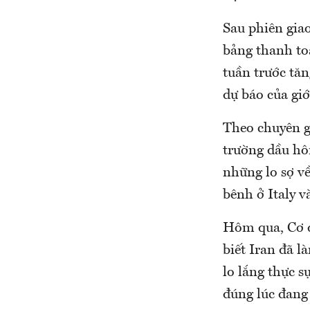
Sau phiên giao
bảng thanh toá
tuần trước tăn
dự báo của giớ
Theo chuyên gi
trường dầu hô
những lo sợ về
bênh ở Italy 
Hôm qua, Cơ q
biết Iran đã l
lo lắng thực s
đúng lúc đang 