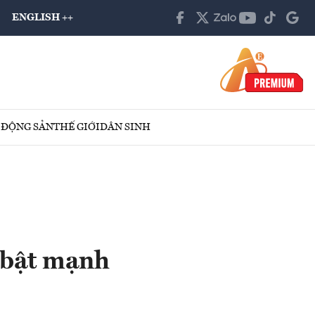
ENGLISH ++
 ĐỘNG SẢN
THẾ GIỚI
DÂN SINH
 bật mạnh