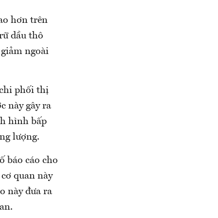
cao hơn trên
rữ dầu thô
u giảm ngoài
chi phối thị
c này gây ra
nh hình bấp
ng lượng.
ố báo cáo cho
g cơ quan này
áo này đưa ra
an.