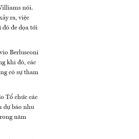
illiams nói.
ảy ra, việc
 đó đe dọa tới
lvio Berlusconi
ng khi đó, các
ông có sự tham
do Tổ chức các
h dự báo nhu
 trong năm