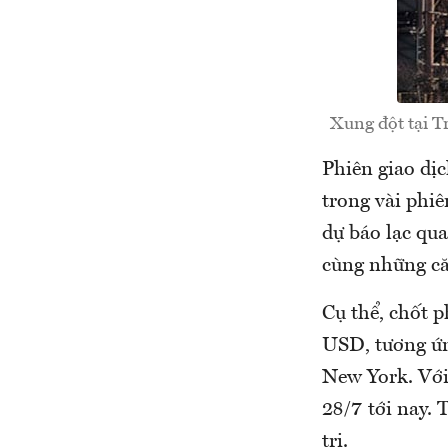
Xung đột tại T
Phiên giao dị
trong vài phiê
dự báo lạc qua
cùng những că
Cụ thể, chốt p
USD, tương ứn
New York. Với 
28/7 tới nay. 
trị.