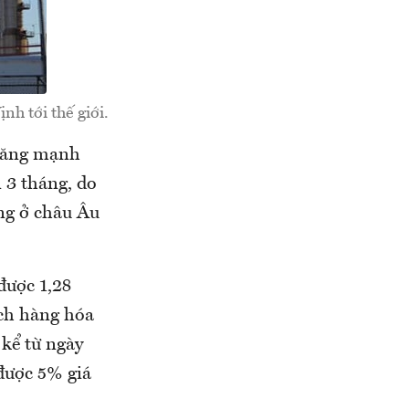
h tới thế giới.
 tăng mạnh
n 3 tháng, do
ông ở châu Âu
được 1,28
ch hàng hóa
 kể từ ngày
 được 5% giá