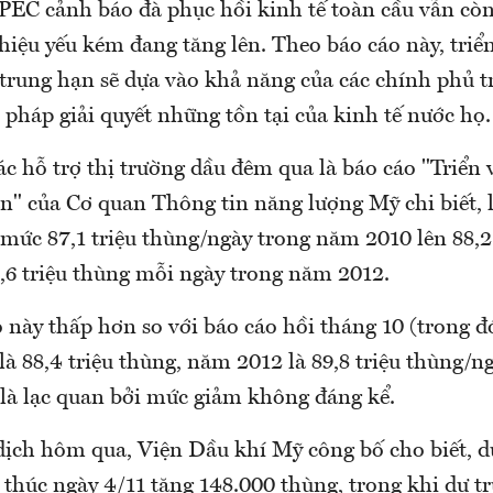
PEC cảnh báo đà phục hồi kinh tế toàn cầu vẫn 
iệu yếu kém đang tăng lên. Theo báo cáo này, triể
 trung hạn sẽ dựa vào khả năng của các chính phủ t
 pháp giải quyết những tồn tại của kinh tế nước họ.
ác hỗ trợ thị trường dầu đêm qua là báo cáo "Triển
n" của Cơ quan Thông tin năng lượng Mỹ chi biết, l
 mức 87,1 triệu thùng/ngày trong năm 2010 lên 88,2
,6 triệu thùng mỗi ngày trong năm 2012.
này thấp hơn so với báo cáo hồi tháng 10 (trong đ
à 88,4 triệu thùng, năm 2012 là 89,8 triệu thùng/
là lạc quan bởi mức giảm không đáng kể.
 dịch hôm qua, Viện Dầu khí Mỹ công bố cho biết, d
 thúc ngày 4/11 tăng 148.000 thùng, trong khi dự t