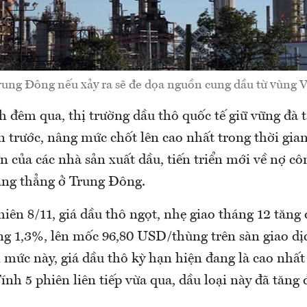
rung Đông nếu xảy ra sẽ đe dọa nguồn cung dầu từ vùng Vịn
ch đêm qua, thị trường dầu thô quốc tế giữ vững đà
n trước, nâng mức chốt lên cao nhất trong thời gia
n của các nhà sản xuất dầu, tiến triển mới về nợ c
ng thẳng ở Trung Đông.
hiên 8/11, giá dầu thô ngọt, nhẹ giao tháng 12 tăng 
g 1,3%, lên mốc 96,80 USD/thùng trên sàn giao dị
mức này, giá dầu thô kỳ hạn hiện đang là cao nhất
Tính 5 phiên liên tiếp vừa qua, dầu loại này đã tăng