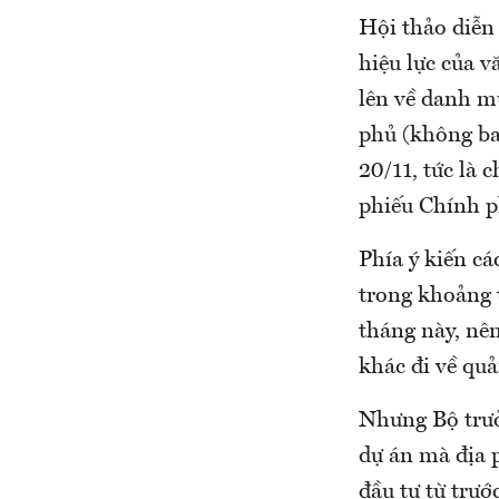
Hội thảo diễn 
hiệu lực của 
lên về danh m
phủ (không ba
20/11, tức là 
phiếu Chính p
Phía ý kiến cá
trong khoảng t
tháng này, nên
khác đi về quả
Nhưng Bộ trưở
dự án mà địa 
đầu tư từ trư