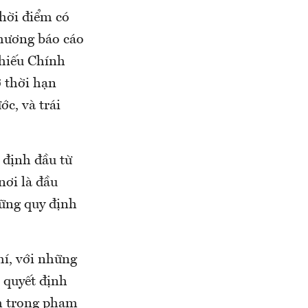
thời điểm có
phương báo cáo
phiếu Chính
 thời hạn
ớc, và trái
t định đầu từ
nơi là đầu
hững quy định
hí, với những
 quyết định
ằm trong phạm