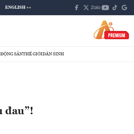
ENGLISH ++
 ĐỘNG SẢN
THẾ GIỚI
DÂN SINH
u đau”!