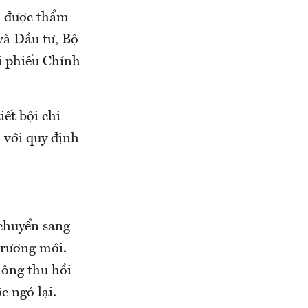
i được thẩm
và Đầu tư, Bộ
ái phiếu Chính
iết bội chi
n với quy định
 chuyển sang
trương mới.
hông thu hồi
c ngó lại.