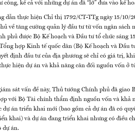
ư công, kể cả với những dự án đã “lỡ” đưa vào kế ho
g dẫn thực hiện Chỉ thị 1792/CT-TTg ngày 15/10/2
hủ về tăng cường quản lý đầu tư từ vốn ngân sách 
nh phủ được Bộ Kế hoạch và Đầu tư tổ chức sáng 15/
Tổng hợp Kinh tế quốc dân (Bộ Kế hoạch và Đầu t
uyết định đầu tư của địa phương sẽ chỉ có giá trị, kh
thực hiện dự án và khả năng cân đối nguồn vốn ở t
giám sát vấn đề này, Thủ tướng Chính phủ đã giao 
hợp với Bộ Tài chính thẩm định nguồn vốn và khả 
c dự án triển khai mới (bao gồm cả dự án đã có quy
iển khai) và dự án đang triển khai nhưng có điều 
 dự án.