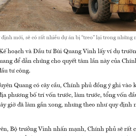
 định mới, sẽ có rất nhiều dự án bị “treo” lại trong những 
Kế hoạch và Đầu tư Bùi Quang Vinh lấy ví dụ trườ
uang để dẫn chứng cho quyết tâm lần này của Chín
đầu tư công.
Tuyên Quang có cây cầu, Chính phủ đồng ý ghi vào 
địa phương bố trí vốn trước, làm trước, tổng vốn đ
Bây giờ đã làm gần xong, nhưng theo như quy định m
trên, Bộ trưởng Vinh nhấn mạnh, Chính phủ sẽ rất 