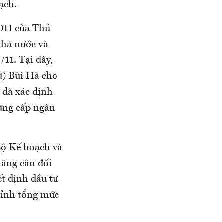
ạch.
011 của Thủ
nhà nước và
11. Tại đây,
ư) Bùi Hà cho
i đã xác định
ừng cấp ngân
Bộ Kế hoạch và
năng cân đối
ết định đầu tư
chỉnh tổng mức