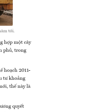
năm tới.
ng hợp một cây
h phủ, trong
kế hoạch 2011-
ầu tư khoảng
ới, thế này là
cương quyết