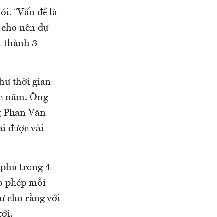
ói. “Vấn đề là
 cho nên dự
n thành 3
như thời gian
ục năm. Ông
g Phan Văn
ai được vài
 phủ trong 4
ho phép mỗi
ư cho rằng với
ới.