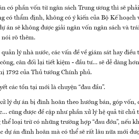
 án có phần vốn từ ngân sách Trung ương thì sẽ phả
ng có thẩm định, không có ý kiến của Bộ Kế hoạch 
dự án sẽ không được giải ngân vốn ngân sách và tr
 nói rõ thêm.
quản lý nhà nước, các vấn đề về giám sát hay điều t
công, cân đối lại tiết kiệm - đầu tư… sẽ dễ dàng hơ
thị 1792 của Thủ tướng Chính phủ.
ết các tồn tại mới là chuyện “đau đầu”.
 xử lý dự án bị đình hoãn theo hướng bán, góp vốn,
c… cũng được đề cập như phần xử lý hệ quả từ chủ 
thể loại trừ có những trường hợp “đau đớn”, nếu k
c dự án đình hoãn mà có thể sẽ rất lâu nữa mới đượ