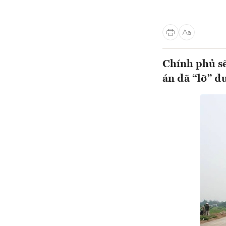
Chính phủ sẽ
án đã “lỡ” đ