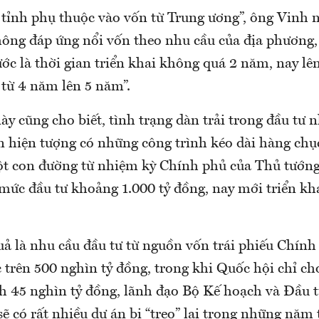
tỉnh phụ thuộc vào vốn từ Trung ương”, ông Vinh n
ông đáp ứng nổi vốn theo nhu cầu của địa phương,
ớc là thời gian triển khai không quá 2 năm, nay lê
ừ 4 năm lên 5 năm”.
ày cũng cho biết, tình trạng dàn trải trong đầu tư 
n hiện tượng có những công trình kéo dài hàng ch
một con đường từ nhiệm kỳ Chính phủ của Thủ tướn
mức đầu tư khoảng 1.000 tỷ đồng, nay mới triển kh
uả là nhu cầu đầu tư từ nguồn vốn trái phiếu Chính
 trên 500 nghìn tỷ đồng, trong khi Quốc hội chỉ c
 45 nghìn tỷ đồng, lãnh đạo Bộ Kế hoạch và Đầu t
ẽ có rất nhiều dự án bị “treo” lại trong những năm t