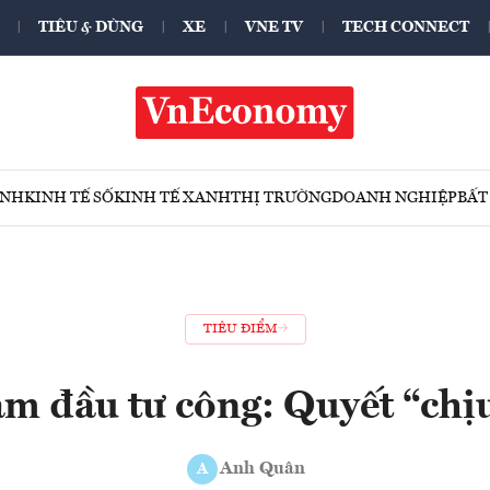
TIÊU & DÙNG
XE
VNE TV
TECH CONNECT
ÍNH
KINH TẾ SỐ
KINH TẾ XANH
THỊ TRƯỜNG
DOANH NGHIỆP
BẤT
TIÊU ĐIỂM
ảm đầu tư công: Quyết “chị
Anh Quân
A