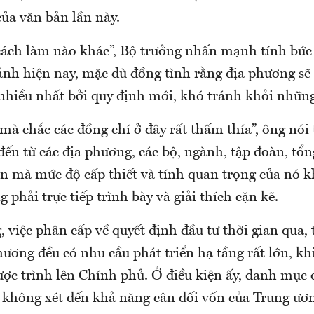
của văn bản lần này.
cách làm nào khác”, Bộ trưởng nhấn mạnh tính bức 
ảnh hiện nay, mặc dù đồng tình rằng địa phương sẽ 
nhiều nhất bởi quy định mới, khó tránh khỏi những
mà chắc các đồng chí ở đây rất thấm thía”, ông nói
đến từ các địa phương, các bộ, ngành, tập đoàn, tổng
n mà mức độ cấp thiết và tính quan trọng của nó k
 phải trực tiếp trình bày và giải thích cặn kẽ.
 việc phân cấp về quyết định đầu tư thời gian qua, 
hương đều có nhu cầu phát triển hạ tầng rất lớn, kh
ược trình lên Chính phủ. Ở điều kiện ấy, danh mục 
 không xét đến khả năng cân đối vốn của Trung ươ