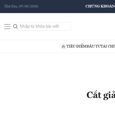
Thứ Sáu, 07/08/2026
CHỨNG KHOÁN
TIÊU ĐIỂM
ĐẦU TƯ
TÀI CH
Cắt gi