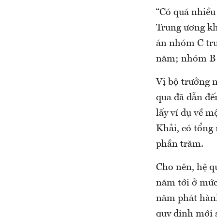
“Có quá nhiều 
Trung ương kh
án nhóm C trư
năm; nhóm B t
Vị bộ trưởng n
qua đã dẫn đế
lấy ví dụ về 
Khải, có tổng 
phần trăm.
Cho nên, hệ q
năm tới ở mức
năm phát hành
quy định mới s