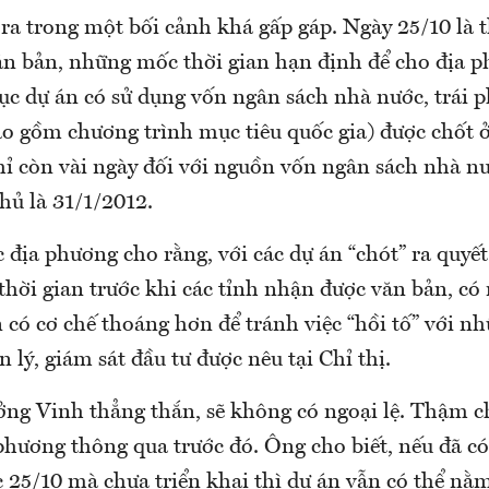
ra trong một bối cảnh khá gấp gáp. Ngày 25/10 là 
văn bản, những mốc thời gian hạn định để cho địa 
ục dự án có sử dụng vốn ngân sách nhà nước, trái 
o gồm chương trình mục tiêu quốc gia) được chốt ở
chỉ còn vài ngày đối với nguồn vốn ngân sách nhà nư
hủ là 31/1/2012.
c địa phương cho rằng, với các dự án “chót” ra quyế
hời gian trước khi các tỉnh nhận được văn bản, có 
 có cơ chế thoáng hơn để tránh việc “hồi tố” với n
n lý, giám sát đầu tư được nêu tại Chỉ thị.
ng Vinh thẳng thắn, sẽ không có ngoại lệ. Thậm c
phương thông qua trước đó. Ông cho biết, nếu đã có
ớc 25/10 mà chưa triển khai thì dự án vẫn có thể n