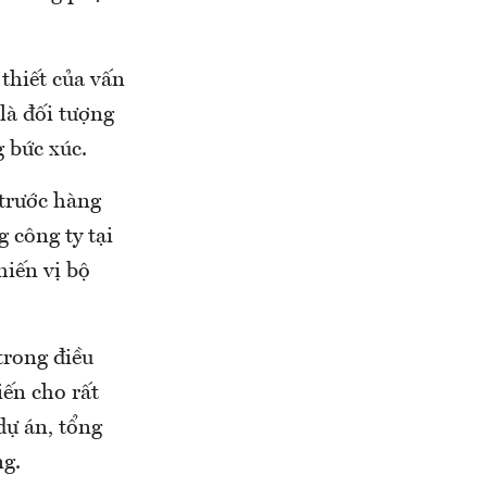
thiết của vấn
là đối tượng
 bức xúc.
 trước hàng
 công ty tại
hiến vị bộ
trong điều
iến cho rất
dự án, tổng
ng.