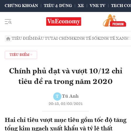
CHỨNG KHOÁN
TIÊU & DÙNG
XE
VNE TV
TECH CO
TIÊU ĐIỂM
ĐẦU TƯ
TÀI CHÍNH
KINH TẾ SỐ
KINH TẾ XANH
TIÊU ĐIỂM
Chính phủ đạt và vượt 10/12 chỉ
tiêu đề ra trong năm 2020
Tú Anh
T
20:13, 02/03/2021
Hai chỉ tiêu vượt mục tiêu gồm tốc độ tăng
tổng kim ngạch xuất khẩu và tỷ lệ thất