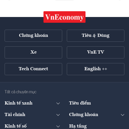
Chứng khoán
Tiêu & Dùng
Xe
VnE TV
Tech Connect
English ++
Tất cả chuyên mục
Kinh tế xanh
Tiêu điểm
Chuyển động xanh
Tài chính
Chứng khoán
Pháp lý
Ngân hàng
Doanh nghiệp niêm yết
Kinh tế số
Hạ tầng