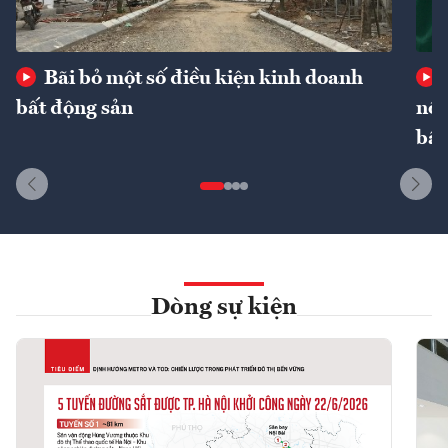
Bãi bỏ một số điều kiện kinh doanh
bất động sản
nôn
bất
Dòng sự kiện