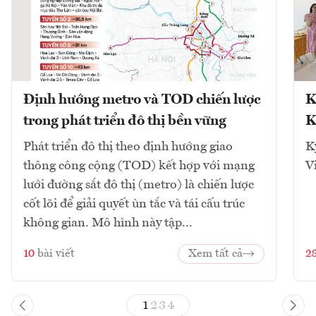
Định hướng metro và TOD chiến lược
K
trong phát triển đô thị bền vững
K
Phát triển đô thị theo định hướng giao
K
thông công cộng (TOD) kết hợp với mạng
V
lưới đường sắt đô thị (metro) là chiến lược
cốt lõi để giải quyết ùn tắc và tái cấu trúc
không gian. Mô hình này tập...
10
bài viết
Xem tất cả
2
1
2
3
4