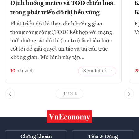
Định hướng metro và TOD chiến lược
K
trong phát triển đô thị bền vững
K
Phát triển đô thị theo định hướng giao
K
thông công cộng (TOD) kết hợp với mạng
V
lưới đường sắt đô thị (metro) là chiến lược
cốt lõi để giải quyết ùn tắc và tái cấu trúc
không gian. Mô hình này tập...
10
bài viết
Xem tất cả
2
1
2
3
4
Chứng khoán
Tiêu & Dùng