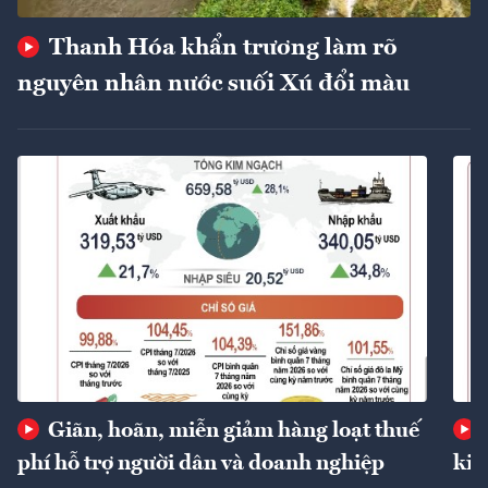
Thanh Hóa khẩn trương làm rõ
nguyên nhân nước suối Xú đổi màu
Giãn, hoãn, miễn giảm hàng loạt thuế
phí hỗ trợ người dân và doanh nghiệp
kin