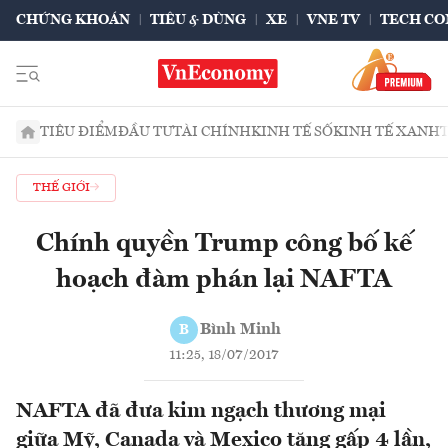
CHỨNG KHOÁN
TIÊU & DÙNG
XE
VNE TV
TECH CO
TIÊU ĐIỂM
ĐẦU TƯ
TÀI CHÍNH
KINH TẾ SỐ
KINH TẾ XANH
THẾ GIỚI
Chính quyền Trump công bố kế
hoạch đàm phán lại NAFTA
Bình Minh
B
11:25, 18/07/2017
NAFTA đã đưa kim ngạch thương mại
giữa Mỹ, Canada và Mexico tăng gấp 4 lần,