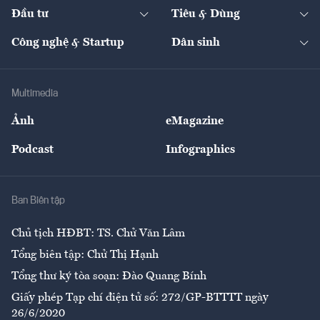
Chuyển động 24h
Đối thoại
The Guide
Video
Đầu tư
Tiêu & Dùng
Quản trị số
Cafe BĐS
Thị trường
Kinh doanh
Kết nối
Tạp chí kinh tế Việt Nam
eMagazine
Nhà đầu tư
Du lịch
Công nghệ & Startup
Dân sinh
Tư vấn
Nông sản
Doanh nhân
Tư vấn Tiêu & Dùng
Infographics
Hạ tầng
Sức khỏe
Khung pháp lý
Doanh nghiệp
Địa phương
Thị trường
Bảo hiểm
Multimedia
Sự kiện
Nhân lực
Ảnh
eMagazine
Đẹp +
An sinh
Podcast
Infographics
Giải trí
Y tế
Nhà
Ban Biên tập
Ẩm thực
Chủ tịch HĐBT: TS. Chử Văn Lâm
Tổng biên tập: Chử Thị Hạnh
Tổng thư ký tòa soạn: Đào Quang Bính
Giấy phép Tạp chí điện tử số: 272/GP-BTTTT ngày
26/6/2020