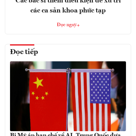
Các bác sĩ thêm điều kiện để xử trí
các ca sản khoa phức tạp
Đọc ngay
Đọc tiếp
Bị Mỹ áp hạn chế về AI, Trung Quốc đưa