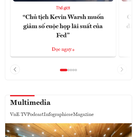
Thế giới
“Chủ tịch Kevin Warsh muốn
Chí
giảm số cuộc họp lãi suất của
đã 
Fed”
Đọc ngay
Multimedia
VnE TV
Podcast
Infographics
eMagazine