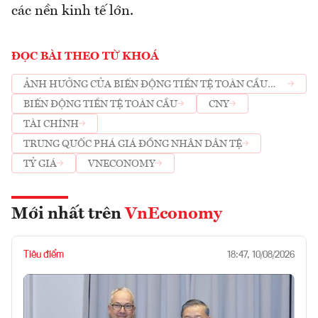
các nền kinh tế lớn.
ĐỌC BÀI THEO TỪ KHOÁ
ẢNH HƯỞNG CỦA BIẾN ĐỘNG TIỀN TỆ TOÀN CẦU
ĐẾN VIỆT NAM
BIẾN ĐỘNG TIỀN TỆ TOÀN CẦU
CNY
TÀI CHÍNH
TRUNG QUỐC PHÁ GIÁ ĐỒNG NHÂN DÂN TỆ
TỶ GIÁ
VNECONOMY
Mới nhất trên
VnEconomy
Tiêu điểm
18:47, 10/08/2026