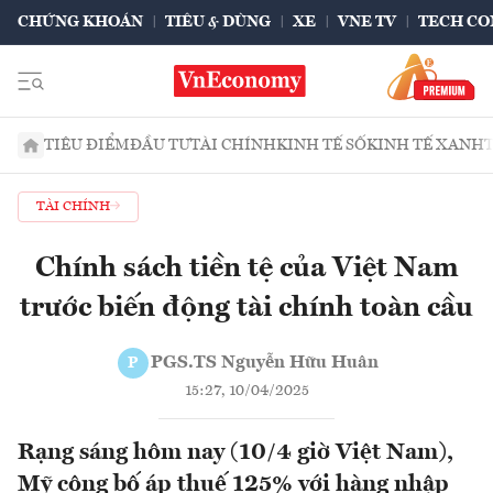
CHỨNG KHOÁN
TIÊU & DÙNG
XE
VNE TV
TECH CO
TIÊU ĐIỂM
ĐẦU TƯ
TÀI CHÍNH
KINH TẾ SỐ
KINH TẾ XANH
TÀI CHÍNH
Chính sách tiền tệ của Việt Nam
trước biến động tài chính toàn cầu
PGS.TS Nguyễn Hữu Huân
P
15:27, 10/04/2025
Rạng sáng hôm nay (10/4 giờ Việt Nam),
Mỹ công bố áp thuế 125% với hàng nhập