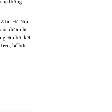
i hệ thống
 3 tại Hà Nội
của dự án là
ng căn hộ, kết
treo, bể bơi