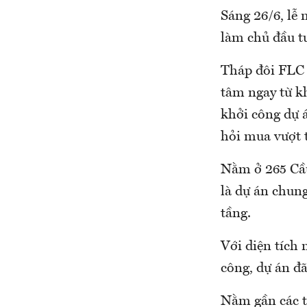
Sáng 26/6, lễ
làm chủ đầu t
Tháp đôi FLC 
tâm ngay từ kh
khởi công dự 
hỏi mua vượt 
Nằm ở 265 Cầu
là dự án chung
tầng.
Với diện tích
công, dự án đ
Nằm gần các t