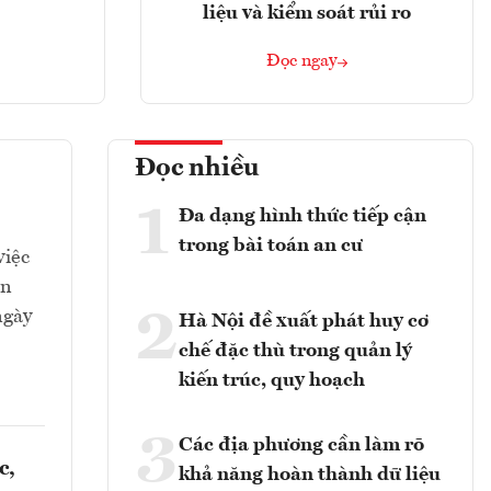
liệu và kiểm soát rủi ro
Đọc ngay
Đọc nhiều
1
Đa dạng hình thức tiếp cận
trong bài toán an cư
việc
an
2
ngày
Hà Nội đề xuất phát huy cơ
chế đặc thù trong quản lý
kiến trúc, quy hoạch
3
Các địa phương cần làm rõ
c,
khả năng hoàn thành dữ liệu