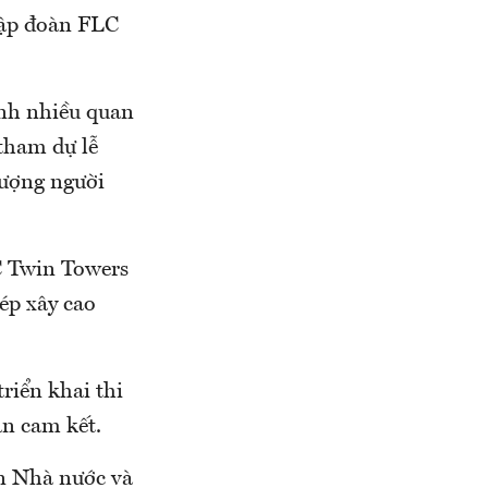
tập đoàn FLC
nh nhiều quan
 tham dự lễ
lượng người
C Twin Towers
ép xây cao
riển khai thi
ạn cam kết.
an Nhà nước và