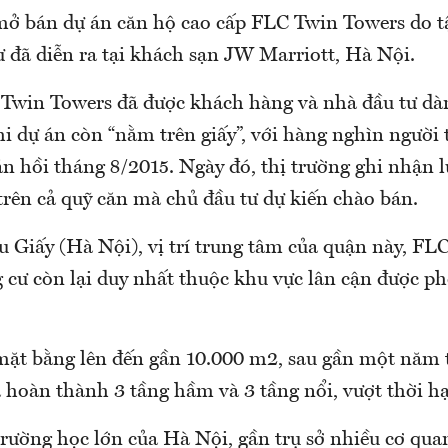
 mở bán dự án căn hộ cao cấp FLC Twin Towers do 
ư đã diễn ra tại khách sạn JW Marriott, Hà Nội.
Twin Towers đã được khách hàng và nhà đầu tư dà
i dự án còn “nằm trên giấy”, với hàng nghìn người
án hồi tháng 8/2015. Ngày đó, thị trường ghi nhận 
trên cả quỹ căn mà chủ đầu tư dự kiến chào bán.
 Giấy (Hà Nội), vị trí trung tâm của quận này, FL
 cư còn lại duy nhất thuộc khu vực lân cận được ph
 mặt bằng lên đến gần 10.000 m2, sau gần một năm t
ã hoàn thành 3 tầng hầm và 3 tầng nổi, vượt thời h
rường học lớn của Hà Nội, gần trụ sở nhiều cơ qu