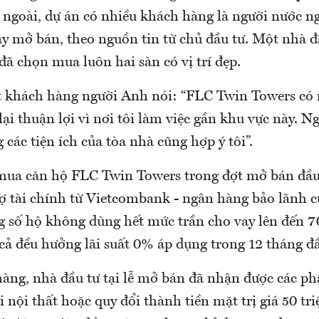
 ngoài, dự án có nhiều khách hàng là người nước n
y mở bán, theo nguồn tin từ chủ đầu tư. Một nhà đ
ã chọn mua luôn hai sàn có vị trí đẹp.
t khách hàng người Anh nói: “FLC Twin Towers có
lại thuận lợi vì nơi tôi làm việc gần khu vực này. Ng
 các tiện ích của tòa nhà cũng hợp ý tôi”.
ua căn hộ FLC Twin Towers trong đợt mở bán đầu 
rợ tài chính từ Vietcombank - ngân hàng bảo lãnh c
g số hộ không dùng hết mức trần cho vay lên đến 70
cả đều hưởng lãi suất 0% áp dụng trong 12 tháng đầ
àng, nhà đầu tư tại lễ mở bán đã nhận được các ph
i nội thất hoặc quy đổi thành tiền mặt trị giá 50 tri