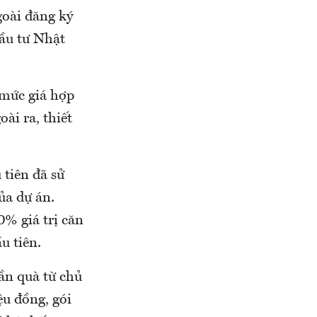
goài đăng ký
ầu tư Nhật
 mức giá hợp
oài ra, thiết
tiên đã sử
ủa dự án.
% giá trị căn
u tiên.
ần quà từ chủ
ệu đồng, gói