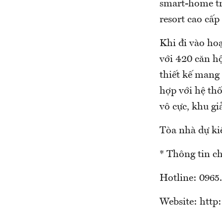
smart-home tr
resort cao cấp
Khi đi vào hoạ
với 420 căn hộ
thiết kế mang
hợp với hệ th
vô cực, khu giả
Tòa nhà dự ki
* Thông tin chi
Hotline: 0965.
Website: http