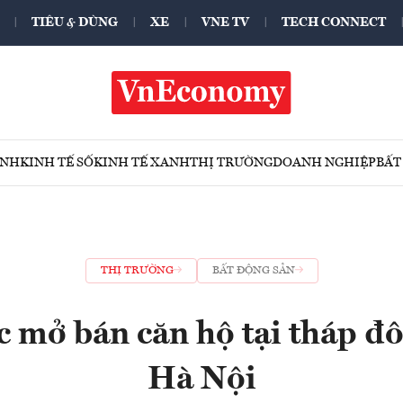
TIÊU & DÙNG
XE
VNE TV
TECH CONNECT
ÍNH
KINH TẾ SỐ
KINH TẾ XANH
THỊ TRƯỜNG
DOANH NGHIỆP
BẤT
THỊ TRƯỜNG
BẤT ĐỘNG SẢN
 mở bán căn hộ tại tháp đô
Hà Nội