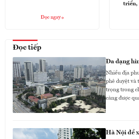
triển
Đọc ngay
Đọc tiếp
Đa dạng hìn
Nhiều địa phư
phê duyệt và 
trọng trong ch
càng được qu
Hà Nội đề x