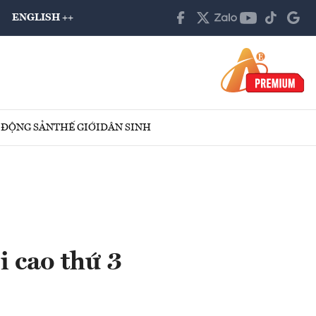
ENGLISH ++
 ĐỘNG SẢN
THẾ GIỚI
DÂN SINH
i cao thứ 3