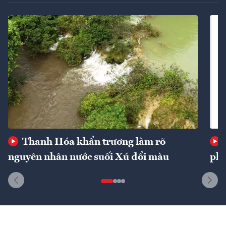
Thanh Hóa khẩn trương làm rõ
nguyên nhân nước suối Xú đổi màu
phí