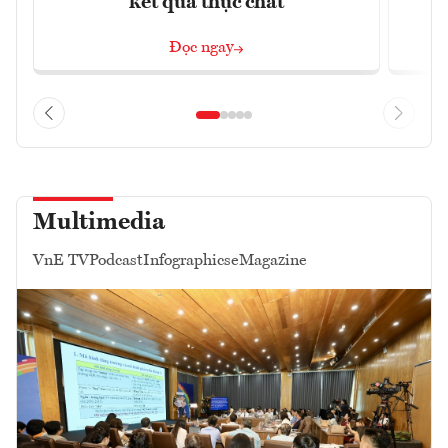
kết quả thực chất
Đọc ngay
Multimedia
VnE TV
Podcast
Infographics
eMagazine