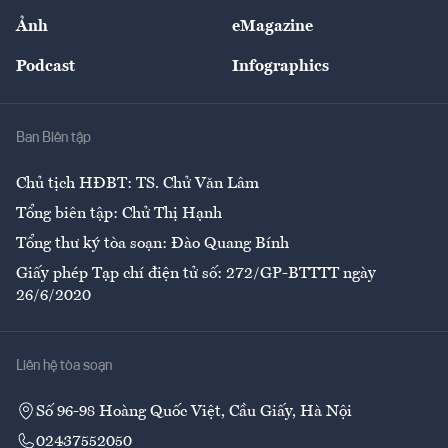
Sự kiện
Nhân lực
Ảnh
eMagazine
Đẹp +
An sinh
Podcast
Infographics
Giải trí
Y tế
Nhà
Ban Biên tập
Ẩm thực
Chủ tịch HĐBT: TS. Chử Văn Lâm
Tổng biên tập: Chử Thị Hạnh
Tổng thư ký tòa soạn: Đào Quang Bính
Giấy phép Tạp chí điện tử số: 272/GP-BTTTT ngày
26/6/2020
Liên hệ tòa soạn
Số 96-98 Hoàng Quốc Việt, Cầu Giấy, Hà Nội
02437552050