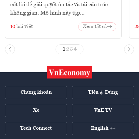
cốt lõi để giải quyết ùn tắc và tái cấu trúc
không gian. Mô hình này tập...
10
bài viết
Xem tất cả
2
1
2
3
4
Chứng khoán
Tiêu & Dùng
Xe
VnE TV
Tech Connect
English ++