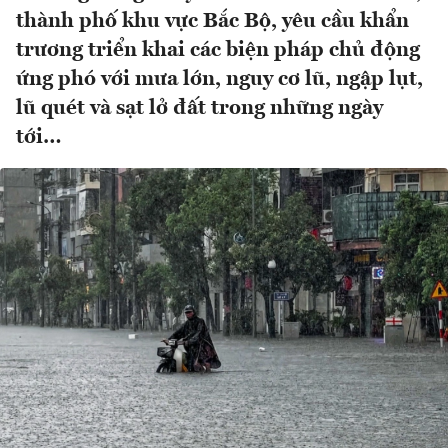
thành phố khu vực Bắc Bộ, yêu cầu khẩn
trương triển khai các biện pháp chủ động
ứng phó với mưa lớn, nguy cơ lũ, ngập lụt,
lũ quét và sạt lở đất trong những ngày
tới…