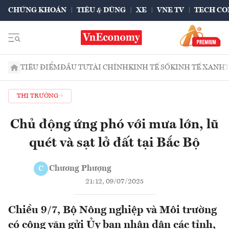
CHỨNG KHOÁN
TIÊU & DÙNG
XE
VNE TV
TECH CO
TIÊU ĐIỂM
ĐẦU TƯ
TÀI CHÍNH
KINH TẾ SỐ
KINH TẾ XANH
THỊ TRƯỜNG
Chủ động ứng phó với mưa lớn, lũ
quét và sạt lở đất tại Bắc Bộ
Chương Phượng
C
21:12, 09/07/2025
Chiều 9/7, Bộ Nông nghiệp và Môi trường
có công văn gửi Ủy ban nhân dân các tỉnh,