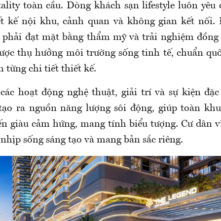
itality toàn cầu. Dòng khách sạn lifestyle luôn yêu
ết kế nội khu, cảnh quan và không gian kết nối.
 phải đạt mặt bằng thẩm mỹ và trải nghiệm đồng
ược thụ hưởng môi trường sống tinh tế, chuẩn quố
 từng chi tiết thiết kế.
các hoạt động nghệ thuật, giải trí và sự kiện đặ
e tạo ra nguồn năng lượng sôi động, giúp toàn kh
n giàu cảm hứng, mang tính biểu tượng. Cư dân vì
nhịp sống sáng tạo và mang bản sắc riêng.