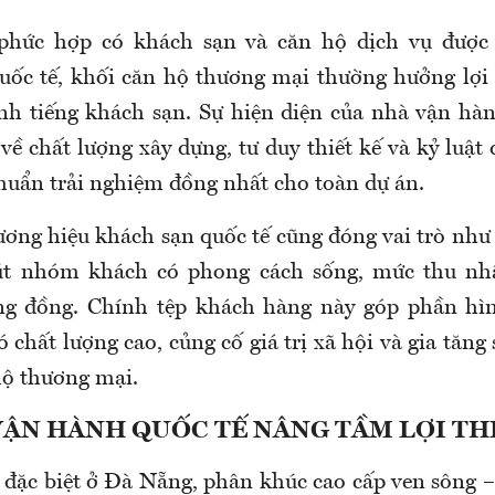
phức hợp có khách sạn và căn hộ dịch vụ được
uốc tế, khối căn hộ thương mại thường hưởng lợi
anh tiếng khách sạn. Sự hiện diện của nhà vận hà
về chất lượng xây dựng, tư duy thiết kế và kỷ luật 
huẩn trải nghiệm đồng nhất cho toàn dự án.
ương hiệu khách sạn quốc tế cũng đóng vai trò như 
hút nhóm khách có phong cách sống, mức thu nhậ
g đồng. Chính tệp khách hàng này góp phần hì
 chất lượng cao, củng cố giá trị xã hội và gia tăng 
hộ thương mại.
ẬN HÀNH QUỐC TẾ NÂNG TẦM LỢI TH
 đặc biệt ở Đà Nẵng, phân khúc cao cấp ven sông –