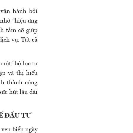
 vận hành bởi
 nhờ “hiệu ứng
nh tầm cỡ giúp
dịch vụ. Tất cả
một “bộ lọc tự
p và thị hiếu
nh thành cộng
sức hút lâu dài
Ế ĐẦU TƯ
 ven biển ngày