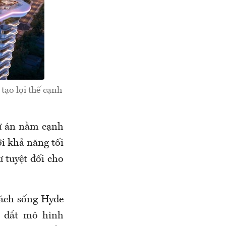
ạo lợi thế cạnh
Dự án nằm cạnh
i khả năng tối
ư tuyệt đối cho
cách sống Hyde
n dắt mô hình