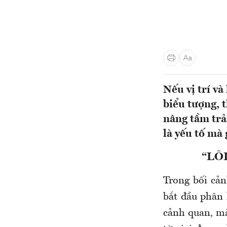
Nếu vị trí v
biểu tượng, t
nâng tầm trả
là yếu tố mà 
“LÕ
Trong bối cản
bắt đầu phân 
cảnh quan, mà