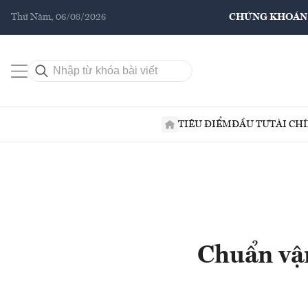
Thứ Năm, 06/08/2026
CHỨNG KHOÁN
TIÊU ĐIỂM
ĐẦU TƯ
TÀI CH
Chuẩn vận