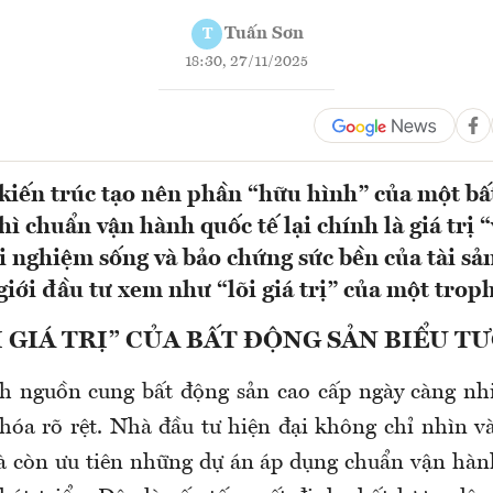
Tuấn Sơn
T
18:30, 27/11/2025
à kiến trúc tạo nên phần “hữu hình” của một b
hì chuẩn vận hành quốc tế lại chính là giá trị 
i nghiệm sống và bảo chứng sức bền của tài sả
giới đầu tư xem như “lõi giá trị” của một troph
I GIÁ TRỊ” CỦA BẤT ĐỘNG SẢN BIỂU T
h nguồn cung bất động sản cao cấp ngày càng nhi
hóa rõ rệt. Nhà đầu tư hiện đại không chỉ nhìn và
 còn ưu tiên những dự án áp dụng chuẩn vận hàn