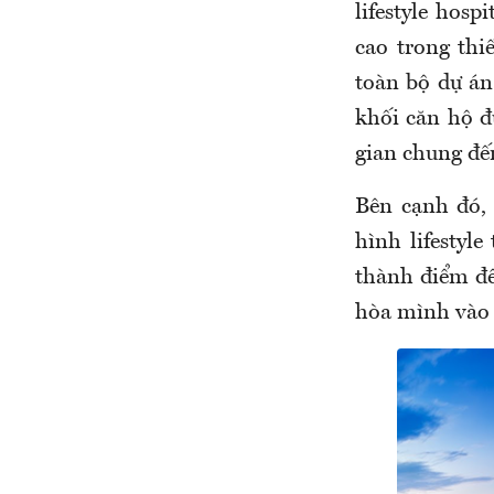
lifestyle hosp
cao trong thi
toàn bộ dự án
khối căn hộ đ
gian chung đến
Bên cạnh đó, 
hình lifestyl
thành điểm đế
hòa mình vào 