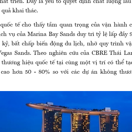
hát triển. Đây là yếu tố quyết định chất lượng lâ
u quả khai thác.
quốc tế cho thấy tầm quan trọng của vận hành c
ch vụ của Marina Bay Sands duy trì tỷ lệ lấp đầy 
kỷ, bất chấp biến động du lịch, nhờ quy trình 
Vegas Sands. Theo nghiên cứu của CBRE Thái Lan
 thương hiệu quốc tế tại cùng một vị trí có thể tạ
 cao hơn 50 - 80% so với các dự án không thươ