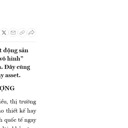
ất động sản
“vô hình”
n. Đây cũng
y asset.
ƯỢNG
ều, thị trường
o thiết kế hay
h quốc tế ngay