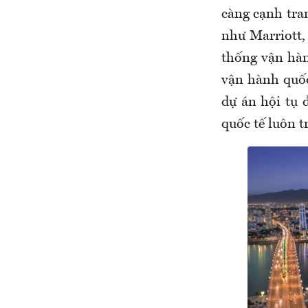
càng cạnh tran
như Marriott, 
thống vận hàn
vận hành quốc 
dự án hội tụ đ
quốc tế luôn 