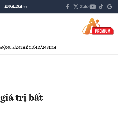
ENGLISH ++
 ĐỘNG SẢN
THẾ GIỚI
DÂN SINH
iá trị bất