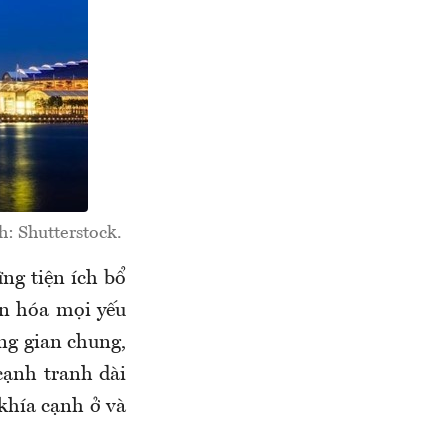
h: Shutterstock.
ng tiện ích bổ
ẩn hóa mọi yếu
ông gian chung,
 cạnh tranh dài
khía cạnh ở và