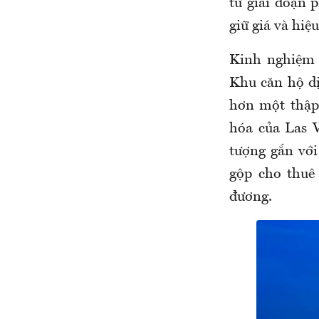
từ giai đoạn p
giữ giá và hiệ
Kinh nghiệm 
Khu căn hộ dị
hơn một thập 
hóa của Las 
tượng gắn với
gộp cho thuê
đương.