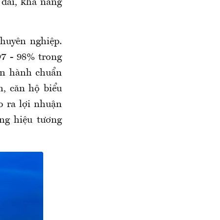
u dài, khả năng
huyên nghiệp.
97 - 98% trong
vận hành chuẩn
, căn hộ biểu
o ra lợi nhuận
ng hiệu tương