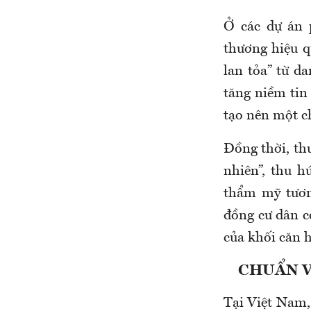
Ở các dự án 
thương hiệu q
lan tỏa” từ d
tăng niềm tin 
tạo nên một c
Đồng thời, th
nhiên”, thu 
thẩm mỹ tươn
đồng cư dân có
của khối căn 
CHUẨN V
Tại Việt Nam,