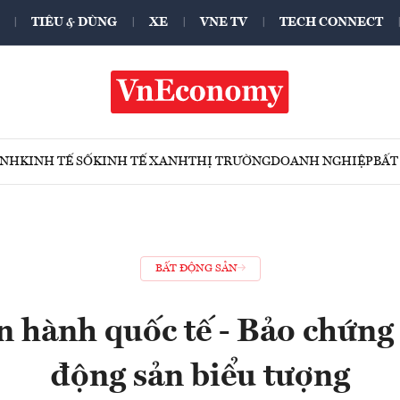
TIÊU & DÙNG
XE
VNE TV
TECH CONNECT
ÍNH
KINH TẾ SỐ
KINH TẾ XANH
THỊ TRƯỜNG
DOANH NGHIỆP
BẤT
BẤT ĐỘNG SẢN
 hành quốc tế - Bảo chứng g
động sản biểu tượng