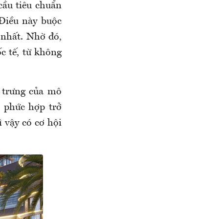
 cầu tiêu chuẩn
 Điều này buộc
 nhất. Nhờ đó,
c tế, từ không
c trưng của mô
u phức hợp trở
 vậy có cơ hội