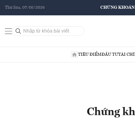
Thứ Sáu, 07/08/2026
CHỨNG KHOÁN
TIÊU ĐIỂM
ĐẦU TƯ
TÀI CH
Chứng kh