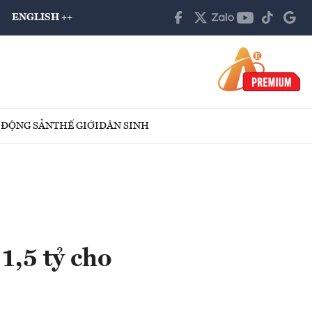
ENGLISH ++
 ĐỘNG SẢN
THẾ GIỚI
DÂN SINH
,5 tỷ cho