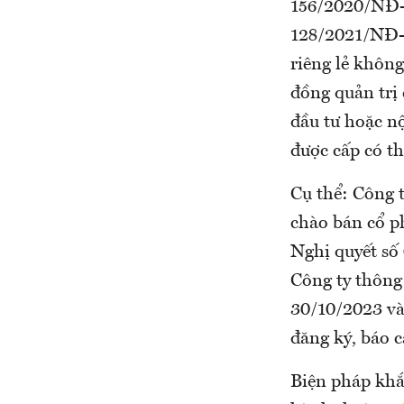
156/2020/NĐ-C
128/2021/NĐ-C
riêng lẻ khôn
đồng quản trị
đầu tư hoặc n
được cấp có t
Cụ thể: Công 
chào bán cổ ph
Nghị quyết s
Công ty thôn
30/10/2023 và
đăng ký, báo
Biện pháp khắ