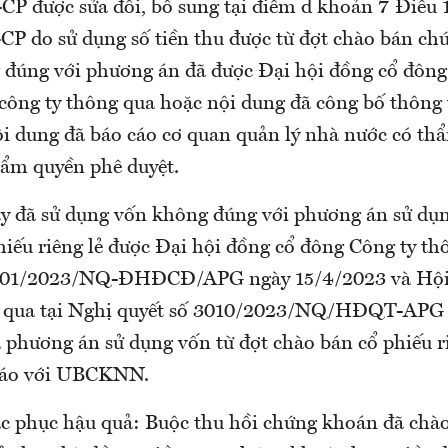
P được sửa đổi, bổ sung tại điểm d khoản 7 Điều 
P do sử dụng số tiền thu được từ đợt chào bán c
g đúng với phương án đã được Đại hội đồng cổ đôn
 công ty thông qua hoặc nội dung đã công bố thông 
ội dung đã báo cáo cơ quan quản lý nhà nước có th
hẩm quyền phê duyệt.
ty đã sử dụng vốn không đúng với phương án sử dụn
iếu riêng lẻ được Đại hội đồng cổ đông Công ty th
ố 01/2023/NQ-ĐHĐCĐ/APG ngày 15/4/2023 và Hội 
g qua tại Nghị quyết số 3010/2023/NQ/HĐQT-APG
 phương án sử dụng vốn từ đợt chào bán cổ phiếu ri
 cáo với UBCKNN.
c phục hậu quả: Buộc thu hồi chứng khoán đã chào