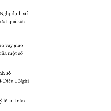
 Nghị định số
ượt quá sức
ho vay giao
 của một số
nh số
4 Điều 1 Nghị
ỷ lệ an toàn