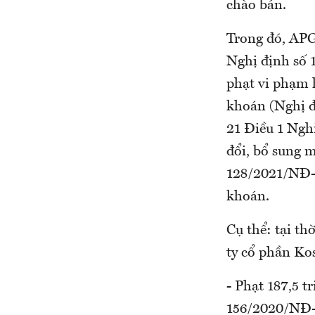
chào bán.
Trong đó, APG
Nghị định số 
phạt vi phạm 
khoán (Nghị đ
21 Điều 1 Ngh
đổi, bổ sung 
128/2021/NĐ-C
khoán.
Cụ thể: tại t
ty cổ phần Kos
- Phạt 187,5 t
156/2020/NĐ-C