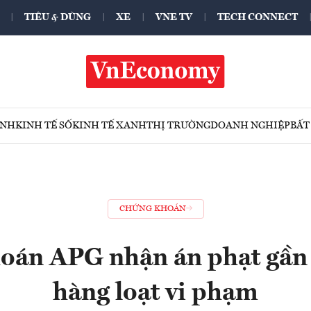
TIÊU & DÙNG
XE
VNE TV
TECH CONNECT
ÍNH
KINH TẾ SỐ
KINH TẾ XANH
THỊ TRƯỜNG
DOANH NGHIỆP
BẤT
CHỨNG KHOÁN
oán APG nhận án phạt gần 1
hàng loạt vi phạm