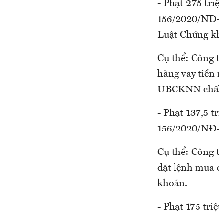
- Phạt 275 tri
156/2020/NĐ-C
Luật Chứng k
Cụ thể: Công t
hàng vay tiền
UBCKNN chấp
- Phạt 137,5 t
156/2020/NĐ-C
Cụ thể: Công 
đặt lệnh mua 
khoán.
- Phạt 175 tri