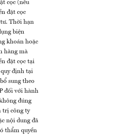
ặt cọc (nếu
ền đặt cọc
 tư. Thời hạn
 dụng biện
ứng khoán hoặc
gân hàng mà
n đặt cọc tại
 quy định tại
bổ sung theo
P đối với hành
ẻ không đúng
trị công ty
ặc nội dung đã
có thẩm quyền