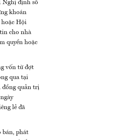
1 Nghị định số
hứng khoán
g hoặc Hội
tin cho nhà
ẩm quyền hoặc
g vốn từ đợt
ông qua tại
đồng quản trị
 ngày
êng lẻ đã
 bán, phát