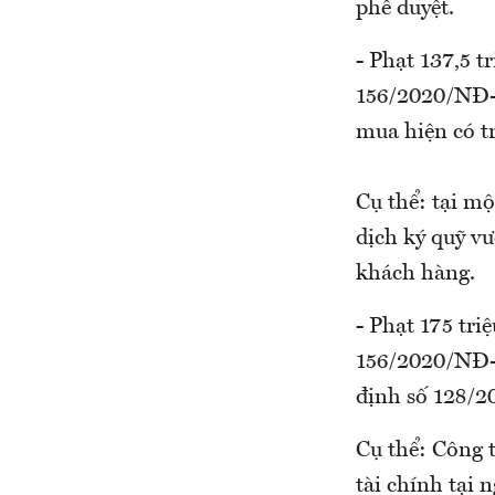
phê duyệt.
- Phạt 137,5 t
156/2020/NĐ-C
mua hiện có t
Cụ thể: tại mộ
dịch ký quỹ vư
khách hàng.
- Phạt 175 tri
156/2020/NĐ-C
định số 128/2
Cụ thể: Công t
tài chính tại 