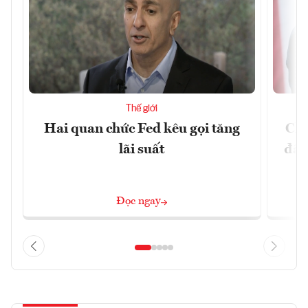
Thế giới
Hai quan chức Fed kêu gọi tăng
Chí
lãi suất
đã 
Đọc ngay