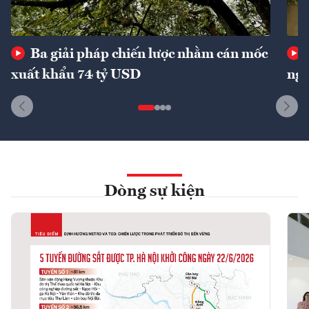
Ba giải pháp chiến lược nhằm cán mốc
xuất khẩu 74 tỷ USD
ngu
Dòng sự kiện