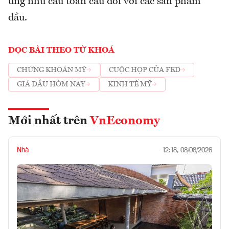
ứng nhu cầu toàn cầu đối với các sản phẩm
dầu.
ĐỌC BÀI THEO TỪ KHOÁ
CHỨNG KHOÁN MỸ
CUỘC HỌP CỦA FED
GIÁ DẦU HÔM NAY
KINH TẾ MỸ
Mới nhất trên
VnEconomy
Nhà
12:18, 08/08/2026