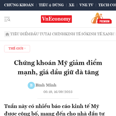
CHỨNG KHOÁN
TIÊU & DÙNG
XE
VNE TV
TECH CO
TIÊU ĐIỂM
ĐẦU TƯ
TÀI CHÍNH
KINH TẾ SỐ
KINH TẾ XANH
THẾ GIỚI
Chứng khoán Mỹ giảm điểm
mạnh, giá dầu giữ đà tăng
Bình Minh
B
08:19, 16/09/2023
Tuần này có nhiều báo cáo kinh tế Mỹ
được công bố, mang đến cho nhà đầu tư