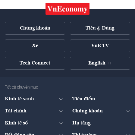
Chứng khoán
Tiêu & Dùng
Xe
VnE TV
Tech Connect
English ++
Tất cả chuyên mục
Kinh tế xanh
Tiêu điểm
Chuyển động xanh
Tài chính
Chứng khoán
Pháp lý
Ngân hàng
Doanh nghiệp niêm yết
Kinh tế số
Hạ tầng
Thương hiệu xanh
Thị trường vốn
Thị trường
Sản phẩm - Thị trường