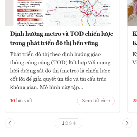
Định hướng metro và TOD chiến lược
K
trong phát triển đô thị bền vững
K
Phát triển đô thị theo định hướng giao
K
thông công cộng (TOD) kết hợp với mạng
V
lưới đường sắt đô thị (metro) là chiến lược
cốt lõi để giải quyết ùn tắc và tái cấu trúc
không gian. Mô hình này tập...
10
bài viết
Xem tất cả
2
1
2
3
4