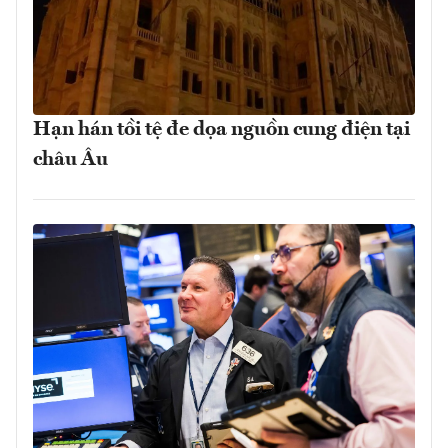
Hạn hán tồi tệ đe dọa nguồn cung điện tại
châu Âu