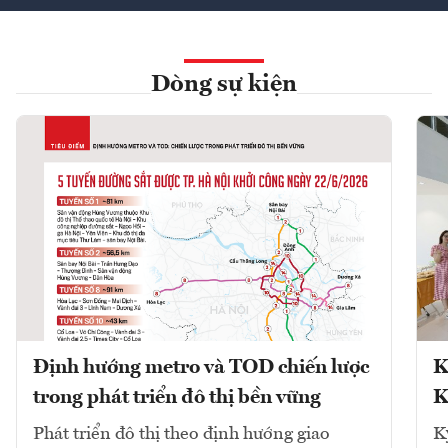
Dòng sự kiện
Định hướng metro và TOD chiến lược
K
trong phát triển đô thị bền vững
K
Phát triển đô thị theo định hướng giao
K