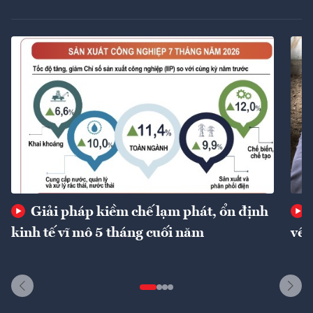
Giải pháp kiềm chế lạm phát, ổn định
kinh tế vĩ mô 5 tháng cuối năm
về 