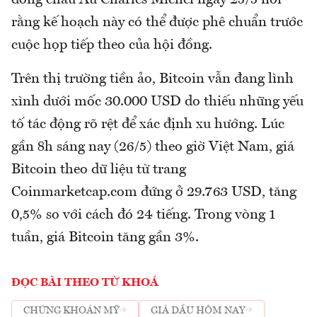
đồng châu Âu Charles Michel ngày 25/5 nói
rằng kế hoạch này có thể được phê chuẩn trước
cuộc họp tiếp theo của hội đồng.
Trên thị trường tiền ảo, Bitcoin vẫn đang lình
xình dưới mốc 30.000 USD do thiếu những yếu
tố tác động rõ rệt để xác định xu hướng. Lúc
gần 8h sáng nay (26/5) theo giờ Việt Nam, giá
Bitcoin theo dữ liệu từ trang
Coinmarketcap.com đứng ở 29.763 USD, tăng
0,5% so với cách đó 24 tiếng. Trong vòng 1
tuần, giá Bitcoin tăng gần 3%.
ĐỌC BÀI THEO TỪ KHOÁ
CHỨNG KHOÁN MỸ
GIÁ DẦU HÔM NAY