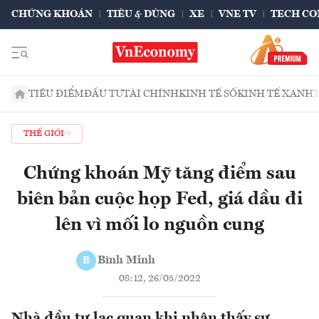
CHỨNG KHOÁN
TIÊU & DÙNG
XE
VNE TV
TECH CO
TIÊU ĐIỂM
ĐẦU TƯ
TÀI CHÍNH
KINH TẾ SỐ
KINH TẾ XANH
THẾ GIỚI
Chứng khoán Mỹ tăng điểm sau
biên bản cuộc họp Fed, giá dầu đi
lên vì mối lo nguồn cung
Bình Minh
B
08:12, 26/05/2022
Nhà đầu tư lạc quan khi nhận thấy sự