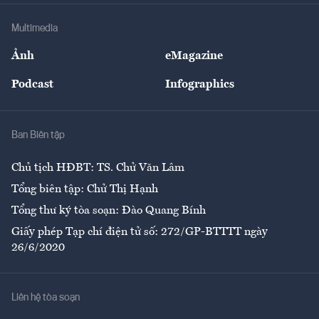
Doanh nghiệp
Địa phương
Thị trường
Bảo hiểm
Multimedia
Sự kiện
Nhân lực
Ảnh
eMagazine
Đẹp +
An sinh
Podcast
Infographics
Giải trí
Y tế
Nhà
Ban Biên tập
Ẩm thực
Chủ tịch HĐBT: TS. Chử Văn Lâm
Tổng biên tập: Chử Thị Hạnh
Tổng thư ký tòa soạn: Đào Quang Bính
Giấy phép Tạp chí điện tử số: 272/GP-BTTTT ngày
26/6/2020
Liên hệ tòa soạn