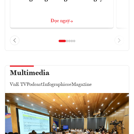
Đọc ngay
Multimedia
VnE TV
Podcast
Infographics
eMagazine