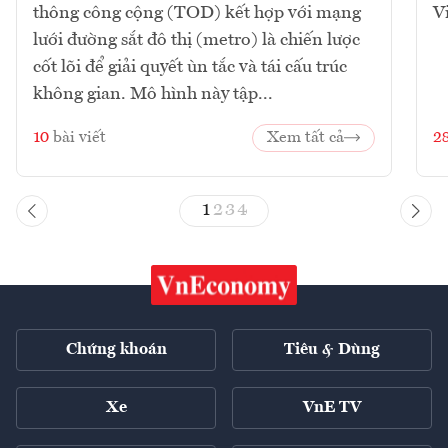
thông công cộng (TOD) kết hợp với mạng
V
lưới đường sắt đô thị (metro) là chiến lược
cốt lõi để giải quyết ùn tắc và tái cấu trúc
không gian. Mô hình này tập...
10
bài viết
Xem tất cả
2
1
2
3
4
Chứng khoán
Tiêu & Dùng
Xe
VnE TV