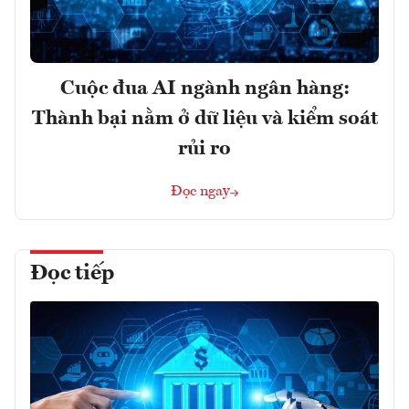
Cuộc đua AI ngành ngân hàng:
Thành bại nằm ở dữ liệu và kiểm soát
rủi ro
Đọc ngay
Đọc tiếp