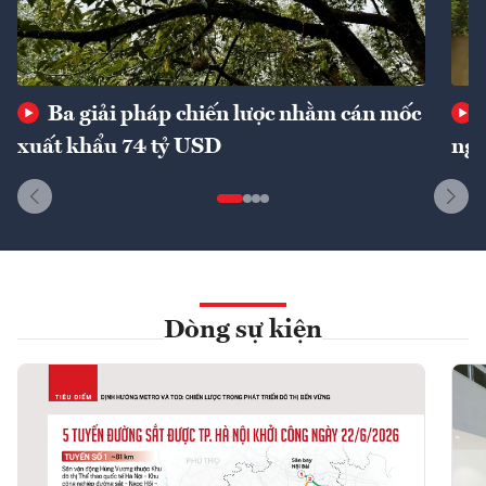
Ba giải pháp chiến lược nhằm cán mốc
xuất khẩu 74 tỷ USD
ngu
Dòng sự kiện