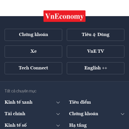
Chứng khoán
Tiêu & Dùng
Xe
VnE TV
Tech Connect
English ++
Tất cả chuyên mục
Kinh tế xanh
Tiêu điểm
Chuyển động xanh
Tài chính
Chứng khoán
Pháp lý
Ngân hàng
Doanh nghiệp niêm yết
Kinh tế số
Hạ tầng