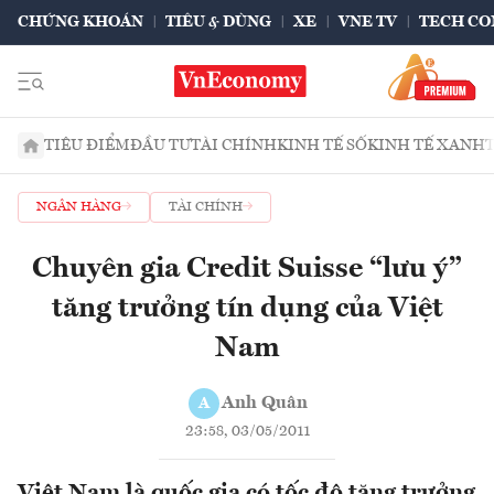
CHỨNG KHOÁN
TIÊU & DÙNG
XE
VNE TV
TECH CO
TIÊU ĐIỂM
ĐẦU TƯ
TÀI CHÍNH
KINH TẾ SỐ
KINH TẾ XANH
NGÂN HÀNG
TÀI CHÍNH
Chuyên gia Credit Suisse “lưu ý”
tăng trưởng tín dụng của Việt
Nam
Anh Quân
A
23:58, 03/05/2011
Việt Nam là quốc gia có tốc độ tăng trưởng