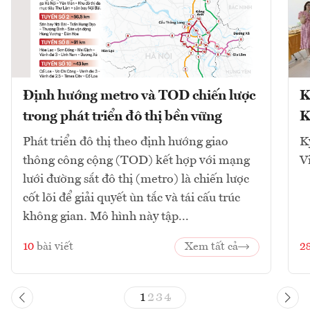
Định hướng metro và TOD chiến lược
K
trong phát triển đô thị bền vững
K
Phát triển đô thị theo định hướng giao
K
thông công cộng (TOD) kết hợp với mạng
V
lưới đường sắt đô thị (metro) là chiến lược
cốt lõi để giải quyết ùn tắc và tái cấu trúc
không gian. Mô hình này tập...
10
bài viết
Xem tất cả
2
1
2
3
4