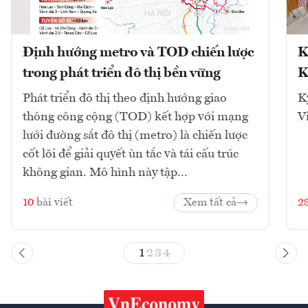
Định hướng metro và TOD chiến lược
K
trong phát triển đô thị bền vững
K
Phát triển đô thị theo định hướng giao
K
thông công cộng (TOD) kết hợp với mạng
V
lưới đường sắt đô thị (metro) là chiến lược
cốt lõi để giải quyết ùn tắc và tái cấu trúc
không gian. Mô hình này tập...
10
bài viết
Xem tất cả
2
1
2
3
4