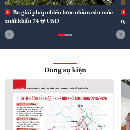
Ba giải pháp chiến lược nhằm cán mốc
xuất khẩu 74 tỷ USD
ngu
Dòng sự kiện