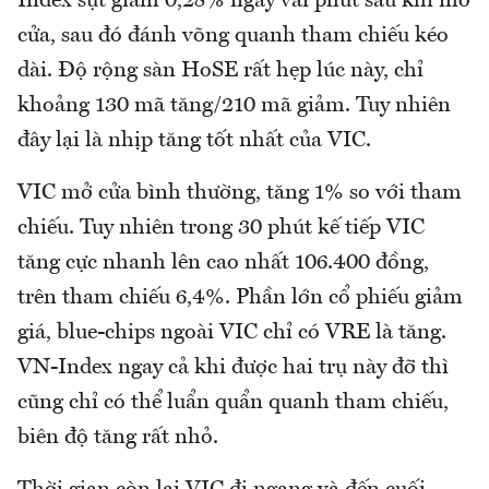
Index sụt giảm 0,28% ngay vài phút sau khi mở
cửa, sau đó đánh võng quanh tham chiếu kéo
dài. Độ rộng sàn HoSE rất hẹp lúc này, chỉ
khoảng 130 mã tăng/210 mã giảm. Tuy nhiên
đây lại là nhịp tăng tốt nhất của VIC.
VIC mở cửa bình thường, tăng 1% so với tham
chiếu. Tuy nhiên trong 30 phút kế tiếp VIC
tăng cực nhanh lên cao nhất 106.400 đồng,
trên tham chiếu 6,4%. Phần lớn cổ phiếu giảm
giá, blue-chips ngoài VIC chỉ có VRE là tăng.
VN-Index ngay cả khi được hai trụ này đỡ thì
cũng chỉ có thể luẩn quẩn quanh tham chiếu,
biên độ tăng rất nhỏ.