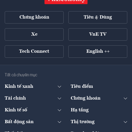
Chứng khoán
Tiêu & Dùng
Xe
VnE TV
Tech Connect
English ++
Tất cả chuyên mục
Kinh tế xanh
Tiêu điểm
Chuyển động xanh
Tài chính
Chứng khoán
Pháp lý
Ngân hàng
Doanh nghiệp niêm yết
Kinh tế số
Hạ tầng
Thương hiệu xanh
Thị trường vốn
Thị trường
Sản phẩm - Thị trường
Bất động sản
Thị trường
Diễn đàn
Thuế
Đầu tư
Tài sản số
Chính sách
Xuất nhập khẩu