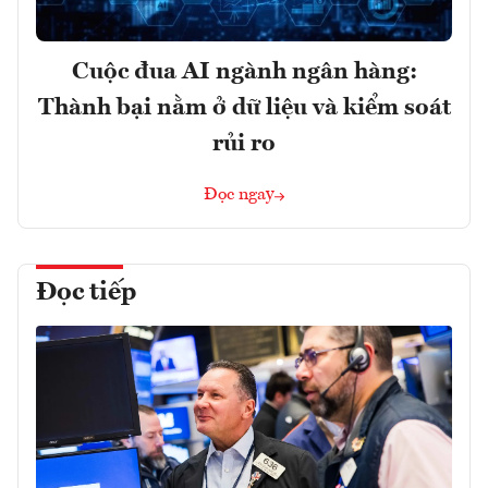
Cuộc đua AI ngành ngân hàng:
Thành bại nằm ở dữ liệu và kiểm soát
rủi ro
Đọc ngay
Đọc tiếp