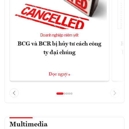
Doanh nghiệp niêm yết
BCG và BCR bị hủy tư cách công
Kh
ty đại chúng
ba
Đọc ngay
Multimedia