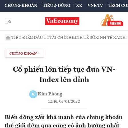
CHỨNG KHOÁN
TIÊU & DÙNG
XE
VNE TV
TECH CO
TIÊU ĐIỂM
ĐẦU TƯ
TÀI CHÍNH
KINH TẾ SỐ
KINH TẾ XANH
CHỨNG KHOÁN
Cổ phiếu lớn tiếp tục đưa VN-
Index lên đỉnh
Kim Phong
K
12:16, 06/01/2022
Biến động xấu khá mạnh của chứng khoán
thế giới đêm qua cũng có ảnh hưởng nhất