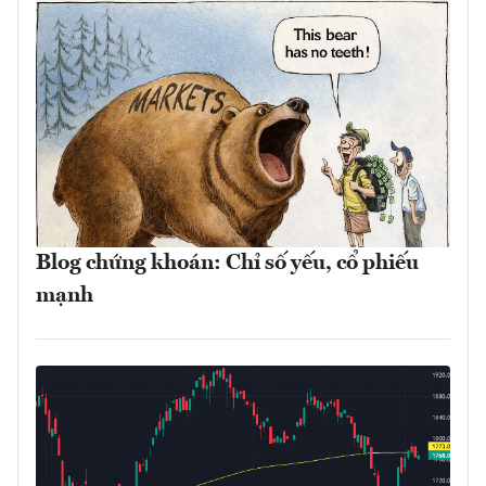
Blog chứng khoán: Chỉ số yếu, cổ phiếu
mạnh