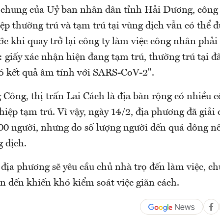
 chung của Uỷ ban nhân dân tỉnh Hải Dương, công 
p thường trú và tạm trú tại vùng dịch vẫn có thể đư
ớc khi quay trở lại công ty làm việc công nhân phải
 giấy xác nhận hiện đang tạm trú, thường trú tại đ
có kết quả âm tính với SARS-CoV-2".
 Công, thị trấn Lai Cách là địa bàn rộng có nhiều
iệp tạm trú. Vì vậy, ngày 14/2, địa phương đã giải 
0 người, nhưng do số lượng người đến quá đông 
 dịch.
 địa phương sẽ yêu cầu chủ nhà trọ đến làm việc, c
n đến khiến khó kiểm soát việc giãn cách.