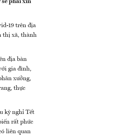
 sẽ phải xin
id-19 trên địa
 thị xã, thành
rên địa bàn
̛́i gia đình,
 phân xưởng,
ang, thực
u kỳ nghỉ Tết
biến rất phức
có liên quan