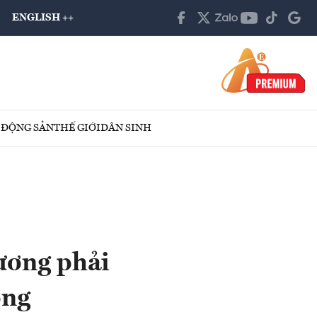
ENGLISH ++
 ĐỘNG SẢN
THẾ GIỚI
DÂN SINH
ương phải
ơng