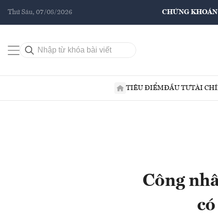
Thứ Sáu, 07/08/2026
CHỨNG KHOÁN
TIÊU ĐIỂM
ĐẦU TƯ
TÀI CH
Công nhâ
có