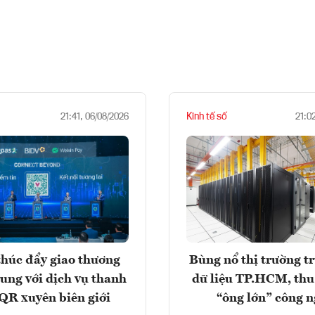
Kinh tế số
21:41, 06/08/2026
21:0
húc đẩy giao thương
Bùng nổ thị trường t
rung với dịch vụ thanh
dữ liệu TP.HCM, thu
QR xuyên biên giới
“ông lớn” công 