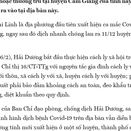
hoặc thường trú tại huyện Cẩm Giàng của tỉnh này
ra vào tại địa bàn này.
í Linh là địa phương đầu tiên xuất hiện ca mắc Cov
, ngay sau đó dịch nhanh chóng lan ra 11/12 huyện
6/2), Hải Dương bắt đầu thực hiện cách ly xã hội t
Chỉ thị 16/CT-TTg với nguyên tắc gia đình cách ly vo
́i thôn, xã cách ly với xã, huyện cách ly với huyện;
uất phải bảo đảm khoảng cách an toàn, đeo khẩu tr
ng, diệt khuẩn theo quy định.
 của Ban Chỉ đạo phòng, chống dịch Hải Dương, sa
nh hình dịch bệnh Covid-19 trên địa bàn vẫn diễn 
ương tính mới xuất hiện ở một số huyện, thành phố 