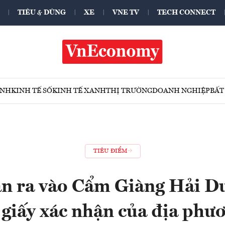
TIÊU & DÙNG
XE
VNE TV
TECH CONNECT
ÍNH
KINH TẾ SỐ
KINH TẾ XANH
THỊ TRƯỜNG
DOANH NGHIỆP
BẤT
TIÊU ĐIỂM
n ra vào Cẩm Giàng Hải D
 giấy xác nhận của địa phư