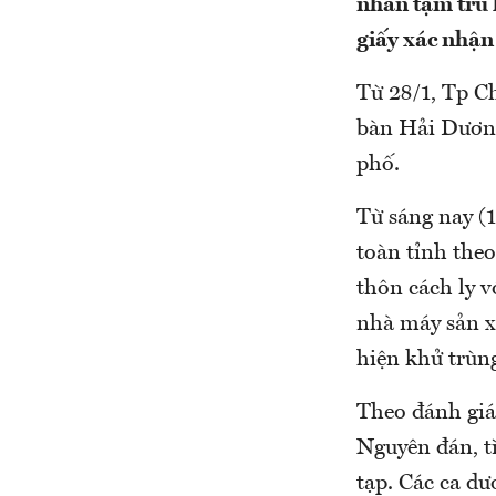
nhân tạm trú 
giấy xác nhận 
Từ 28/1, Tp Ch
bàn Hải Dương
phố.
Từ sáng nay (1
toàn tỉnh theo 
thôn cách ly vơ
nhà máy sản x
hiện khử trù
Theo đánh giá
Nguyên đán, tì
tạp. Các ca d