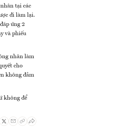
nhân tại các
ợc đi làm lại.
 đáp ứng 2
ây và phiếu
 công nhân làm
quyết cho
nên không đảm
hứ không để