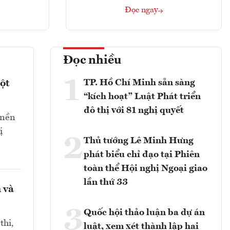
Đọc ngay
Đọc nhiều
1
TP. Hồ Chí Minh sẵn sàng
ột
“kích hoạt” Luật Phát triển
đô thị với 81 nghị quyết
 nền
ị
2
Thủ tướng Lê Minh Hưng
phát biểu chỉ đạo tại Phiên
toàn thể Hội nghị Ngoại giao
lần thứ 33
 và
3
Quốc hội thảo luận ba dự án
thi,
luật, xem xét thành lập hai