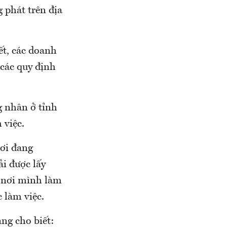
 phát trên địa
ết, các doanh
các quy định
g nhân ở tỉnh
 việc.
ơi đang
i được lấy
 nơi mình làm
 làm việc.
ng cho biết: