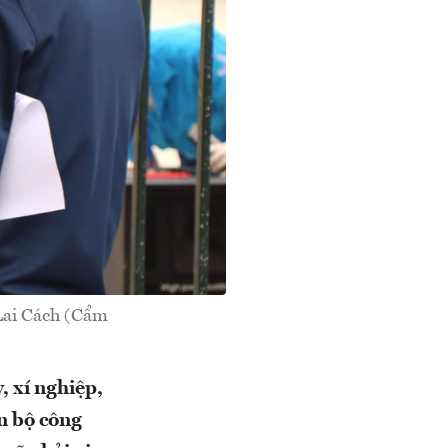
 Lai Cách (Cẩm
, xí nghiệp,
n bộ công