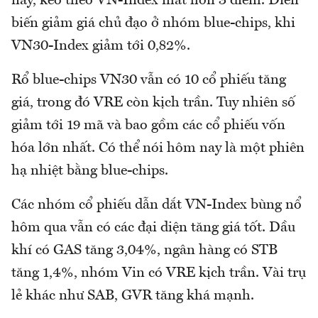
nay, kéo theo VN-Index mất hơn 3 điểm. Diễn
biến giảm giá chủ đạo ở nhóm blue-chips, khi
VN30-Index giảm tới 0,82%.
Rổ blue-chips VN30 vẫn có 10 cổ phiếu tăng
giá, trong đó VRE còn kịch trần. Tuy nhiên số
giảm tới 19 mã và bao gồm các cổ phiếu vốn
hóa lớn nhất. Có thể nói hôm nay là một phiên
hạ nhiệt bằng blue-chips.
Các nhóm cổ phiếu dẫn dắt VN-Index bùng nổ
hôm qua vẫn có các đại diện tăng giá tốt. Dầu
khí có GAS tăng 3,04%, ngân hàng có STB
tăng 1,4%, nhóm Vin có VRE kịch trần. Vài trụ
lẻ khác như SAB, GVR tăng khá mạnh.