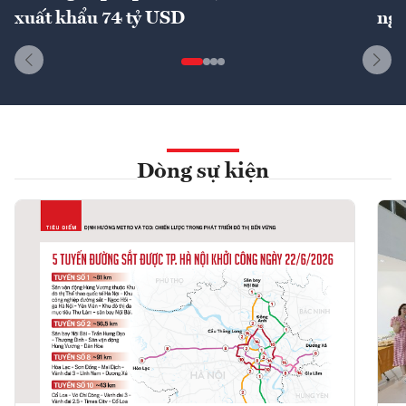
xuất khẩu 74 tỷ USD
ngu
Dòng sự kiện