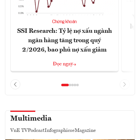
VN
Chứng khoán
lực
SSI Research: Tỷ lệ nợ xấu ngành
ngân hàng tăng trong quý
2/2026, bao phủ nợ xấu giảm
Đọc ngay
Multimedia
VnE TV
Podcast
Infographics
eMagazine