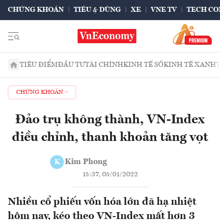
CHỨNG KHOÁN
TIÊU & DÙNG
XE
VNE TV
TECH CO
TIÊU ĐIỂM
ĐẦU TƯ
TÀI CHÍNH
KINH TẾ SỐ
KINH TẾ XANH
CHỨNG KHOÁN
Đảo trụ không thành, VN-Index
điều chỉnh, thanh khoản tăng vọt
Kim Phong
K
15:37, 05/01/2022
Nhiều cổ phiếu vốn hóa lớn đã hạ nhiệt
hôm nay, kéo theo VN-Index mất hơn 3