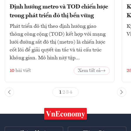
Định hướng metro và TOD chiến lược
K
trong phát triển đô thị bền vững
K
Phát triển đô thị theo định hướng giao
K
thông công cộng (TOD) kết hợp với mạng
V
lưới đường sắt đô thị (metro) là chiến lược
cốt lõi để giải quyết ùn tắc và tái cấu trúc
không gian. Mô hình này tập...
10
bài viết
Xem tất cả
2
1
2
3
4