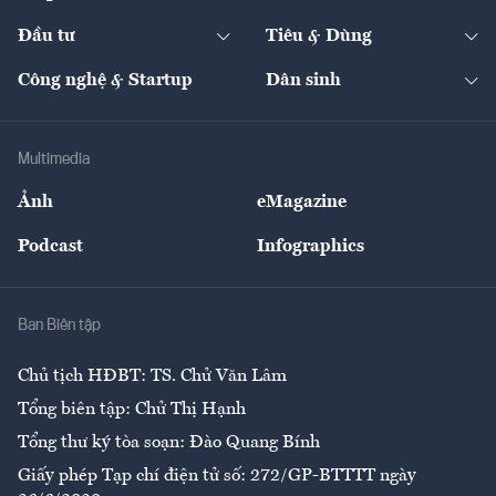
Start-up
Dự án
Công nghiệp
Chuyển động 24h
Đối thoại
The Guide
Video
Đầu tư
Tiêu & Dùng
Quản trị số
Cafe BĐS
Thị trường
Kinh doanh
Kết nối
Tạp chí kinh tế Việt Nam
eMagazine
Nhà đầu tư
Du lịch
Công nghệ & Startup
Dân sinh
Tư vấn
Nông sản
Doanh nhân
Tư vấn Tiêu & Dùng
Infographics
Hạ tầng
Sức khỏe
Khung pháp lý
Doanh nghiệp
Địa phương
Thị trường
Bảo hiểm
Multimedia
Sự kiện
Nhân lực
Ảnh
eMagazine
Đẹp +
An sinh
Podcast
Infographics
Giải trí
Y tế
Nhà
Ban Biên tập
Ẩm thực
Chủ tịch HĐBT: TS. Chử Văn Lâm
Tổng biên tập: Chử Thị Hạnh
Tổng thư ký tòa soạn: Đào Quang Bính
Giấy phép Tạp chí điện tử số: 272/GP-BTTTT ngày