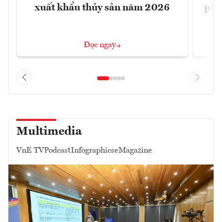
xuất khẩu thủy sản năm 2026
phá 
đ
Đọc ngay
Multimedia
VnE TV
Podcast
Infographics
eMagazine