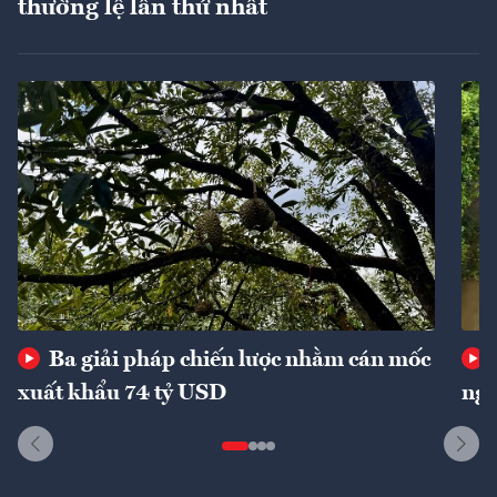
thường lệ lần thứ nhất
Ba giải pháp chiến lược nhằm cán mốc
xuất khẩu 74 tỷ USD
ngu