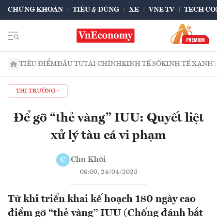
CHỨNG KHOÁN
TIÊU & DÙNG
XE
VNE TV
TECH CO
TIÊU ĐIỂM
ĐẦU TƯ
TÀI CHÍNH
KINH TẾ SỐ
KINH TẾ XANH
THỊ TRƯỜNG
Để gỡ “thẻ vàng” IUU: Quyết liệt
xử lý tàu cá vi phạm
Chu Khôi
C
06:00, 24/04/2023
Từ khi triển khai kế hoạch 180 ngày cao
điểm gỡ “thẻ vàng” IUU (Chống đánh bắt