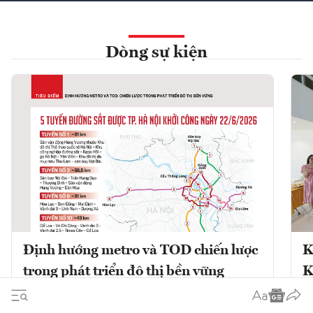
Dòng sự kiện
Định hướng metro và TOD chiến lược
K
trong phát triển đô thị bền vững
K
Phát triển đô thị theo định hướng giao
K