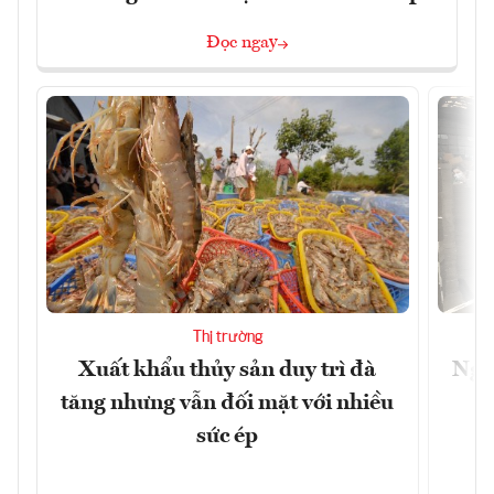
Đọc ngay
Thị trường
Xuất khẩu thủy sản duy trì đà
Ngà
tăng nhưng vẫn đối mặt với nhiều
v
sức ép