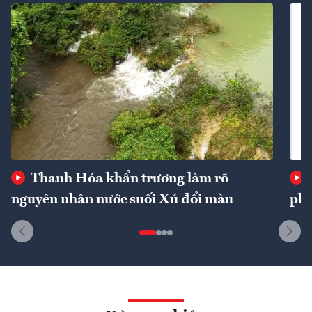
Thanh Hóa khẩn trương làm rõ
nguyên nhân nước suối Xú đổi màu
phí