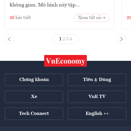
không gian. Mô hình này tập...
10
bài viết
Xem tất cả
2
1
2
3
4
Chứng khoán
Tiêu & Dùng
Xe
VnE TV
Tech Connect
English ++