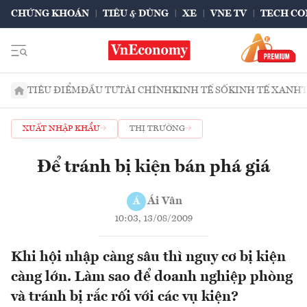
CHỨNG KHOÁN
TIÊU & DÙNG
XE
VNE TV
TECH CO
TIÊU ĐIỂM
ĐẦU TƯ
TÀI CHÍNH
KINH TẾ SỐ
KINH TẾ XANH
XUẤT NHẬP KHẨU
THỊ TRƯỜNG
Để tránh bị kiện bán phá giá
Ái Vân
Á
10:03, 13/08/2009
Khi hội nhập càng sâu thì nguy cơ bị kiện
càng lớn. Làm sao để doanh nghiệp phòng
và tránh bị rắc rối với các vụ kiện?