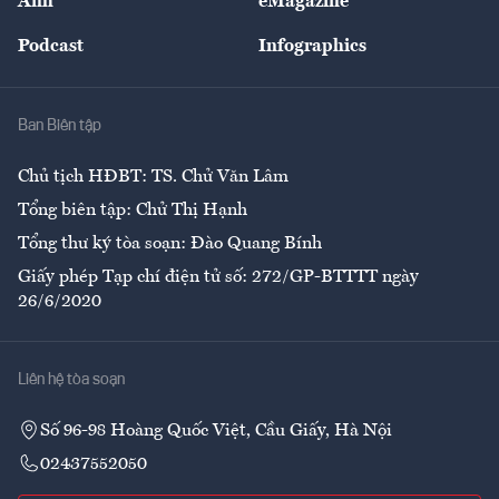
Ảnh
eMagazine
Đẹp +
An sinh
Podcast
Infographics
Giải trí
Y tế
Nhà
Ban Biên tập
Ẩm thực
Chủ tịch HĐBT: TS. Chử Văn Lâm
Tổng biên tập: Chử Thị Hạnh
Tổng thư ký tòa soạn: Đào Quang Bính
Giấy phép Tạp chí điện tử số: 272/GP-BTTTT ngày
26/6/2020
Liên hệ tòa soạn
Số 96-98 Hoàng Quốc Việt, Cầu Giấy, Hà Nội
02437552050