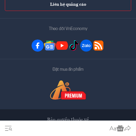
Liên hệ quảng cáo
Theo dõi VnEconomy
Đặt mua ấn phẩm
Bản quyền thuộc về
VnEconomy