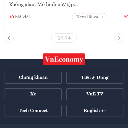
không gian. Mô hình này tập...
10
bài viết
Xem tất cả
2
1
2
3
4
Chứng khoán
Tiêu & Dùng
Xe
VnE TV
Tech Connect
English ++