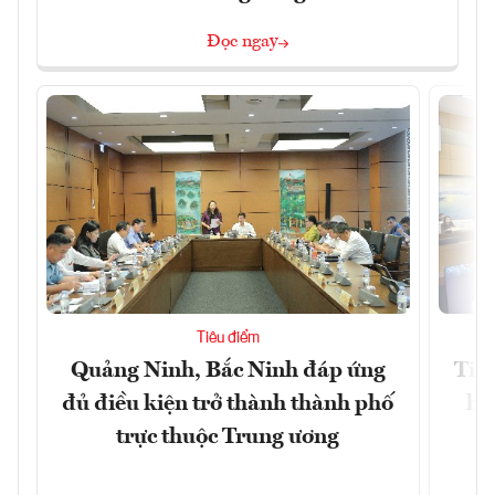
Đọc ngay
Tiêu điểm
Quảng Ninh, Bắc Ninh đáp ứng
Tiế
đủ điều kiện trở thành thành phố
hệ
trực thuộc Trung ương