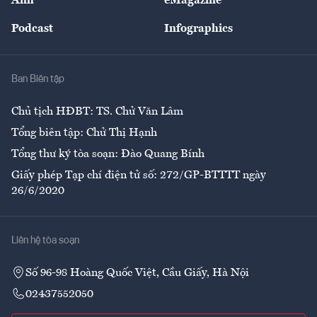
Ảnh
eMagazine
Đẹp +
An sinh
Podcast
Infographics
Giải trí
Y tế
Nhà
Ban Biên tập
Ẩm thực
Chủ tịch HĐBT: TS. Chử Văn Lâm
Tổng biên tập: Chử Thị Hạnh
Tổng thư ký tòa soạn: Đào Quang Bính
Giấy phép Tạp chí điện tử số: 272/GP-BTTTT ngày
26/6/2020
Liên hệ tòa soạn
Số 96-98 Hoàng Quốc Việt, Cầu Giấy, Hà Nội
02437552050