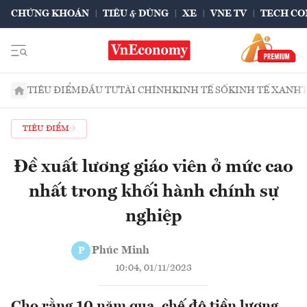
CHỨNG KHOÁN
TIÊU & DÙNG
XE
VNE TV
TECH CO
TIÊU ĐIỂM
ĐẦU TƯ
TÀI CHÍNH
KINH TẾ SỐ
KINH TẾ XANH
TIÊU ĐIỂM
Đề xuất lương giáo viên ở mức cao
nhất trong khối hành chính sự
nghiệp
Phúc Minh
P
10:04, 01/11/2023
Cho rằng 10 năm qua, chế độ tiền lương,