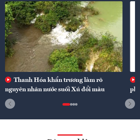
Thanh Hóa khẩn trương làm rõ
nguyên nhân nước suối Xú đổi màu
phí