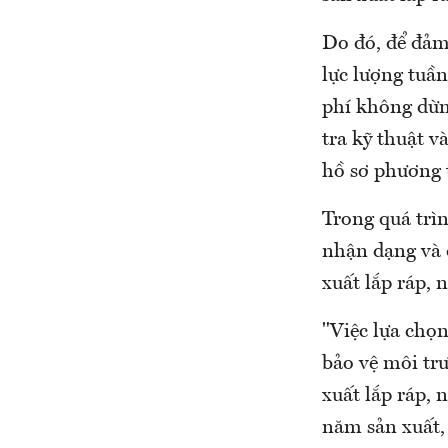
Do đó, để đảm 
lực lượng tuần
phí không dừn
tra kỹ thuật 
hồ sơ phương 
Trong quá trìn
nhận dạng và đ
xuất lắp ráp, 
"Việc lựa chọ
bảo vệ môi trư
xuất lắp ráp, 
năm sản xuất,