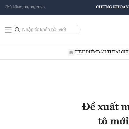
Chủ Nhật, 09/08/2026
CHỨNG KHOÁN
TIÊU ĐIỂM
ĐẦU TƯ
TÀI CH
​Đề xuất 
tô mới