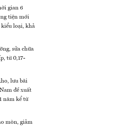
ời gian 6
ơng tiện mới
kiểu loại, khả
ưỡng, sửa chữa
p, từ 0,17-
ho, lưu bãi
 Nam đề xuất
 1 năm kể từ
 hao mòn, giảm