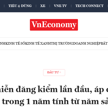
TIÊU & DÙNG
XE
VNE TV
TECH CONNECT
ÍNH
KINH TẾ SỐ
KINH TẾ XANH
THỊ TRƯỜNG
DOANH NGHIỆP
BẤT
ĐẦU TƯ
miễn đăng kiểm lần đầu, áp 
 trong 1 năm tính từ năm s