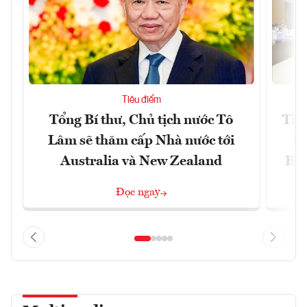
Tiêu điểm
Tổng Bí thư, Chủ tịch nước Tô
Thố
Lâm sẽ thăm cấp Nhà nước tới
lậ
Australia và New Zealand
Bắc
Đọc ngay