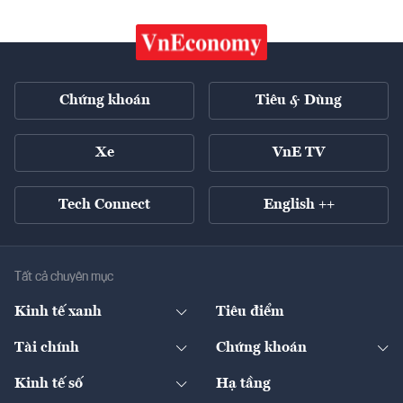
Chứng khoán
Tiêu & Dùng
Xe
VnE TV
Tech Connect
English ++
Tất cả chuyên mục
Kinh tế xanh
Tiêu điểm
Chuyển động xanh
Tài chính
Chứng khoán
Pháp lý
Ngân hàng
Doanh nghiệp niêm yết
Kinh tế số
Hạ tầng
Thương hiệu xanh