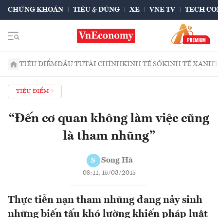
CHỨNG KHOÁN
TIÊU & DÙNG
XE
VNE TV
TECH CO
TIÊU ĐIỂM
ĐẦU TƯ
TÀI CHÍNH
KINH TẾ SỐ
KINH TẾ XANH
TIÊU ĐIỂM
“Đến cơ quan không làm việc cũng
là tham nhũng”
Song Hà
S
08:11, 15/03/2015
Thực tiễn nạn tham nhũng đang nảy sinh
những biến tấu khó lường khiến pháp luật