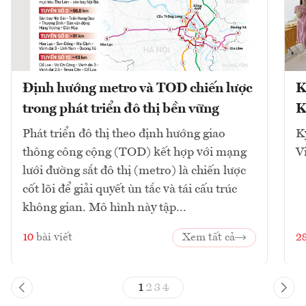
Định hướng metro và TOD chiến lược
K
trong phát triển đô thị bền vững
K
Phát triển đô thị theo định hướng giao
K
thông công cộng (TOD) kết hợp với mạng
V
lưới đường sắt đô thị (metro) là chiến lược
cốt lõi để giải quyết ùn tắc và tái cấu trúc
không gian. Mô hình này tập...
10
bài viết
Xem tất cả
2
1
2
3
4