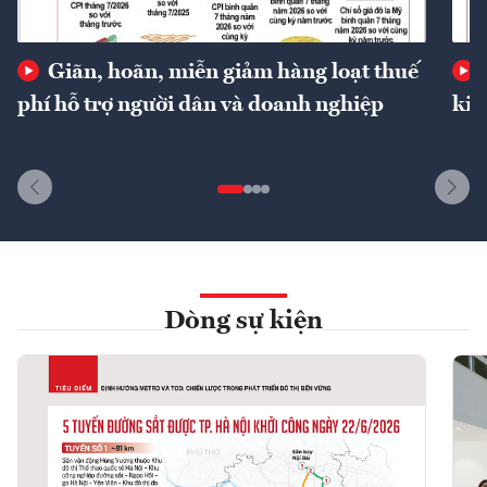
Giãn, hoãn, miễn giảm hàng loạt thuế
phí hỗ trợ người dân và doanh nghiệp
kin
Dòng sự kiện