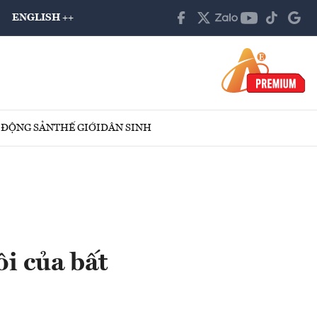
ENGLISH ++
 ĐỘNG SẢN
THẾ GIỚI
DÂN SINH
ôi của bất