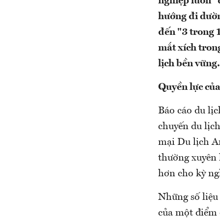
nghiệp luôn "đ
hướng đi dườn
đến "3 trong 
mắt xích tron
lịch bền vững.
Quyền lực củ
Báo cáo du lịc
chuyến du lịc
mại Du lịch A
thường xuyên 
hơn cho kỳ ng
Những số liệu 
của một điểm