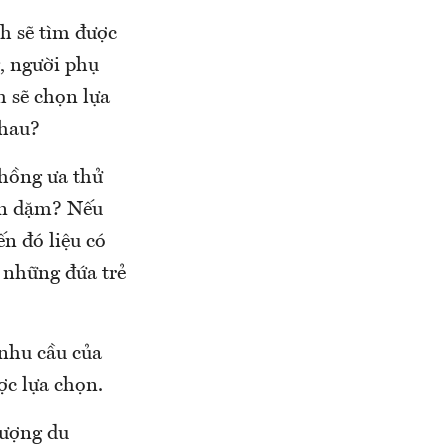
ch sẽ tìm được
, người phụ
h sẽ chọn lựa
nhau?
hồng ưa thử
 ăn dặm? Nếu
n đó liệu có
 những đứa trẻ
 nhu cầu của
ợc lựa chọn.
tượng du