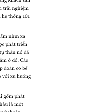
òng khách sạn
ch trải nghiệm
à hệ thống 101
tầm nhìn xa
ợc phát triển
tự thân nó đã
nằm ở đó. Các
ập đoàn có bề
p với xu hướng
ái gồm phát
khâu là một