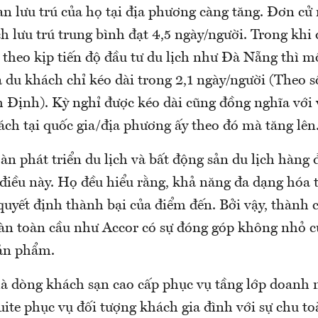
an lưu trú của họ tại địa phương càng tăng. Đơn cử
 lưu trú trung bình đạt 4,5 ngày/người. Trong khi 
theo kịp tiến độ đầu tư du lịch như Đà Nẵng thì m
 du khách chỉ kéo dài trong 2,1 ngày/người (Theo s
 Định). Kỳ nghỉ được kéo dài cũng đồng nghĩa với 
ách tại quốc gia/địa phương ấy theo đó mà tăng lên
 phát triển du lịch và bất động sản du lịch hàng đ
điều này. Họ đều hiểu rằng, khả năng đa dạng hóa 
quyết định thành bại của điểm đến. Bởi vậy, thành 
n toàn cầu như Accor có sự đóng góp không nhỏ c
ản phẩm.
à dòng khách sạn cao cấp phục vụ tầng lớp doanh n
uite phục vụ đối tượng khách gia đình với sự chu to