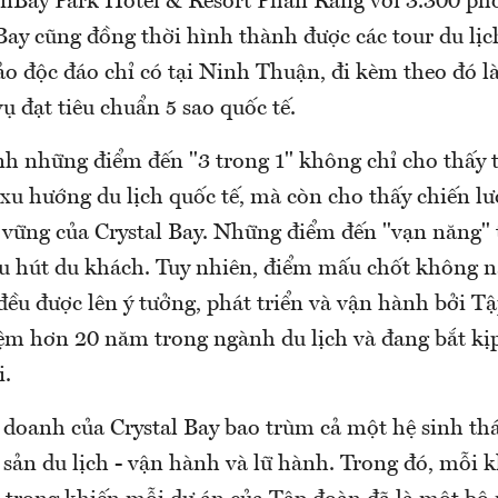
unBay Park Hotel & Resort Phan Rang với 3.300 ph
 Bay cũng đồng thời hình thành được các tour du lị
ảo độc đáo chỉ có tại Ninh Thuận, đi kèm theo đó l
vụ đạt tiêu chuẩn 5 sao quốc tế.
nh những điểm đến "3 trong 1" không chỉ cho thấy 
xu hướng du lịch quốc tế, mà còn cho thấy chiến lư
vững của Crystal Bay. Những điểm đến "vạn năng" 
hu hút du khách. Tuy nhiên, điểm mấu chốt không 
ều được lên ý tưởng, phát triển và vận hành bởi T
ệm hơn 20 năm trong ngành du lịch và đang bắt kị
i.
 doanh của Crystal Bay bao trùm cả một hệ sinh th
 sản du lịch - vận hành và lữ hành. Trong đó, mỗi 