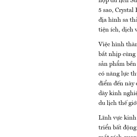
hợp du lịch S
5 sao, Crystal
địa hình sa th
tiện ích, dịch 
Việc hình thà
bắt nhịp cùng 
sản phẩm bền 
có năng lực t
điểm đến này đ
dày kinh nghi
du lịch thế giớ
Lĩnh vực kinh
triển bất động