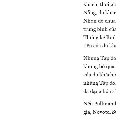
khách, thời gi
Nẵng, du khách
Nhơn do chưa 
trung bình của
Thống kê Bình
tiêu của du kh
Những Tập đoàn
không bỏ qua 
của du khách 
những Tập đoà
đa dạng hóa s
Nếu Pullman l
gia, Novotel S