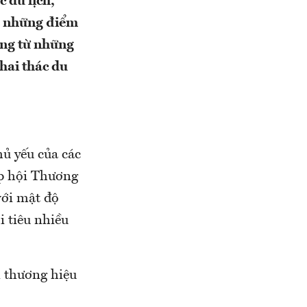
c du lịch,
a những điểm
ởng từ những
hai thác du
hủ yếu của các
ệp hội Thương
với mật độ
 tiêu nhiều
n thương hiệu