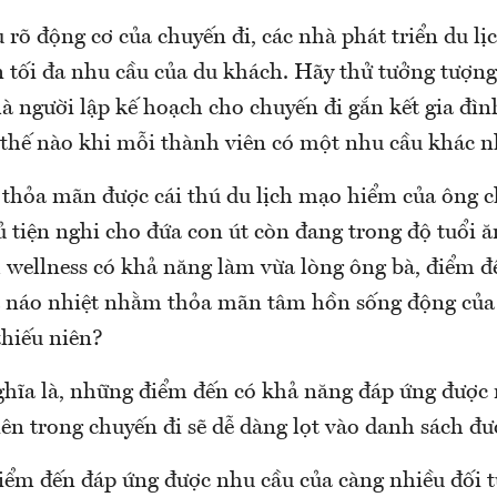
 rõ động cơ của chuyến đi, các nhà phát triển du lị
 tối đa nhu cầu của du khách. Hãy thử tưởng tượng
 là người lập kế hoạch cho chuyến đi gắn kết gia đìn
thế nào khi mỗi thành viên có một nhu cầu khác 
thỏa mãn được cái thú du lịch mạo hiểm của ông c
đủ tiện nghi cho đứa con út còn đang trong độ tuổi
 wellness có khả năng làm vừa lòng ông bà, điểm đế
à náo nhiệt nhằm thỏa mãn tâm hồn sống động của
thiếu niên?
ghĩa là, những điểm đến có khả năng đáp ứng được
iên trong chuyến đi sẽ dễ dàng lọt vào danh sách đư
điểm đến đáp ứng được nhu cầu của càng nhiều đối 