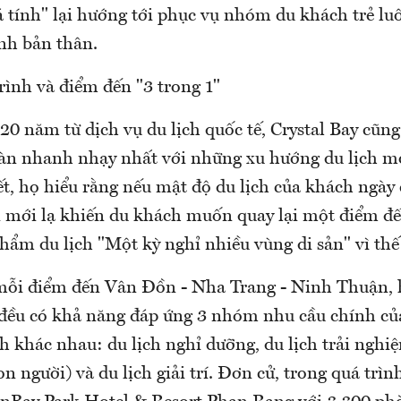
cá tính" lại hướng tới phục vụ nhóm du khách trẻ l
nh bản thân.
ình và điểm đến "3 trong 1"
0 năm từ dịch vụ du lịch quốc tế, Crystal Bay cũng
n nhanh nhạy nhất với những xu hướng du lịch mớ
ết, họ hiểu rằng nếu mật độ du lịch của khách ngày 
gì mới lạ khiến du khách muốn quay lại một điểm đ
hẩm du lịch "Một kỳ nghỉ nhiều vùng di sản" vì thế
 mỗi điểm đến Vân Đồn - Nha Trang - Ninh Thuận, h
đều có khả năng đáp ứng 3 nhóm nhu cầu chính của
 khác nhau: du lịch nghỉ dưỡng, du lịch trải nghi
on người) và du lịch giải trí. Đơn cử, trong quá trìn