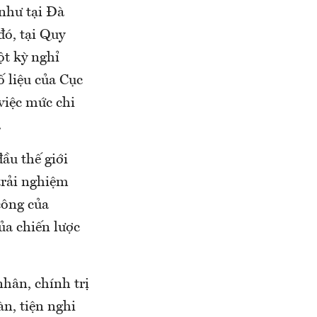
 như tại Đà
đó, tại Quy
ột kỳ nghỉ
ố liệu của Cục
việc mức chi
.
ầu thế giới
trải nghiệm
công của
ủa chiến lược
hân, chính trị
àn, tiện nghi