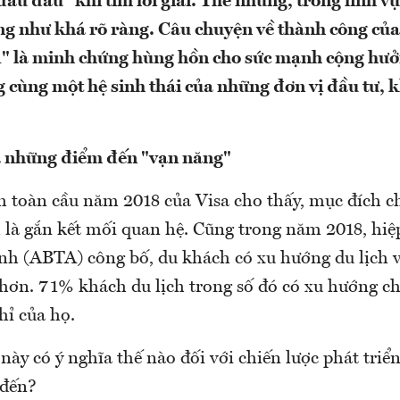
au đầu" khi tìm lời giải. Thế nhưng, trong lĩnh vự
g như khá rõ ràng. Câu chuyện về thành công củ
1" là minh chứng hùng hồn cho sức mạnh cộng hư
g cùng một hệ sinh thái của những đơn vị đầu tư, k
a những điểm đến "vạn năng"
h toàn cầu năm 2018 của Visa cho thấy, mục đích c
h là gắn kết mối quan hệ. Cũng trong năm 2018, hi
nh (ABTA) công bố, du khách có xu hướng du lịch 
hơn. 71% khách du lịch trong số đó có xu hướng chi
hỉ của họ.
này có ý nghĩa thế nào đối với chiến lược phát triể
 đến?