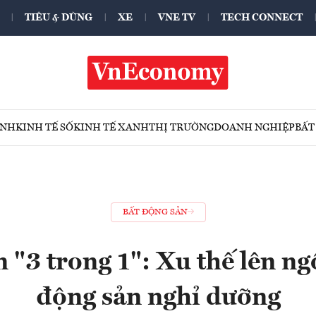
TIÊU & DÙNG
XE
VNE TV
TECH CONNECT
ÍNH
KINH TẾ SỐ
KINH TẾ XANH
THỊ TRƯỜNG
DOANH NGHIỆP
BẤT
BẤT ĐỘNG SẢN
"3 trong 1": Xu thế lên ng
động sản nghỉ dưỡng