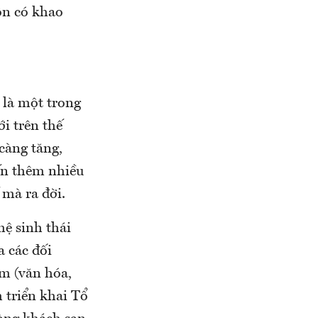
uôn có khao
 là một trong
i trên thế
càng tăng,
ến thêm nhiều
 mà ra đời.
ệ sinh thái
 các đối
ệm (văn hóa,
h triển khai Tổ