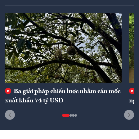
Ba giải pháp chiến lược nhằm cán mốc
xuất khẩu 74 tỷ USD
ngu