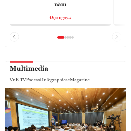
năm
Đọc ngay
Multimedia
VnE TV
Podcast
Infographics
eMagazine