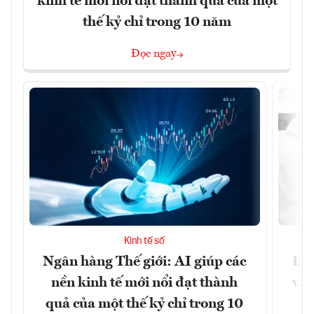
kinh tế mới nổi đạt thành quả của một
thế kỷ chỉ trong 10 năm
Đọc ngay
Kinh tế số
Ngân hàng Thế giới: AI giúp các
Đưa
nền kinh tế mới nổi đạt thành
vào
quả của một thế kỷ chỉ trong 10