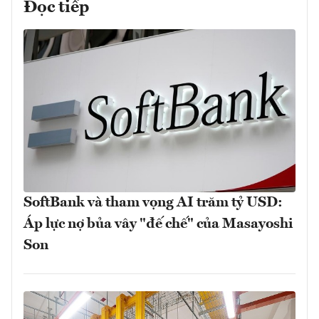
Đọc tiếp
SoftBank và tham vọng AI trăm tỷ USD:
Áp lực nợ bủa vây "đế chế" của Masayoshi
Son