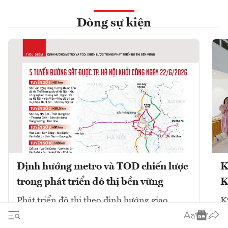
Dòng sự kiện
Định hướng metro và TOD chiến lược
K
trong phát triển đô thị bền vững
K
Phát triển đô thị theo định hướng giao
K
thông công cộng (TOD) kết hợp với mạng
V