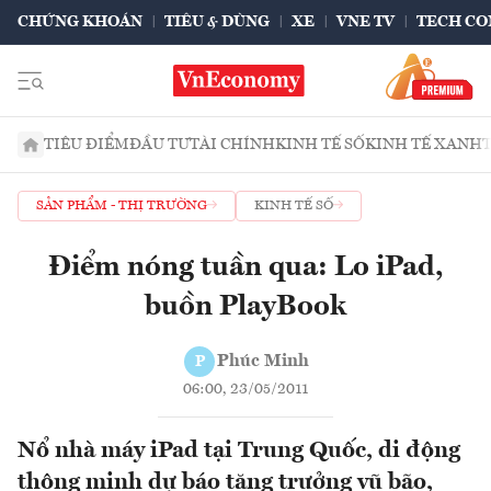
CHỨNG KHOÁN
TIÊU & DÙNG
XE
VNE TV
TECH CO
TIÊU ĐIỂM
ĐẦU TƯ
TÀI CHÍNH
KINH TẾ SỐ
KINH TẾ XANH
SẢN PHẨM - THỊ TRƯỜNG
KINH TẾ SỐ
Điểm nóng tuần qua: Lo iPad,
buồn PlayBook
Phúc Minh
P
06:00, 23/05/2011
Nổ nhà máy iPad tại Trung Quốc, di động
thông minh dự báo tăng trưởng vũ bão,