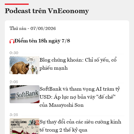
Podcast trên VnEconomy
Thứ sáu - 07/08/2026
Điểm tên 18h ngày 7/8
0:30
Blog chứng khoán: Chỉ số yếu, cổ
phiếu mạnh
2:08
SoftBank và tham vọng AI trăm tỷ
USD: Áp lực nợ bủa vây "đế chế"
của Masayoshi Son
3:28
Sự thay đổi của các siêu cường kinh
tế trong 2 thế kỷ qua