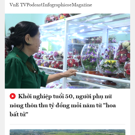
VnE TV
Podcast
Infographics
eMagazine
Khởi nghiệp tuổi 50, người phụ nữ
nông thôn thu tỷ đồng mỗi năm từ "hoa
bất tử"