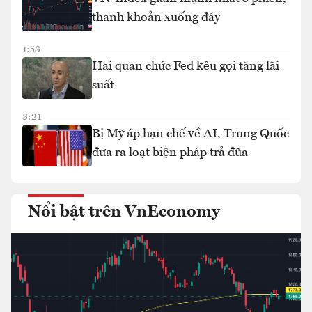
thanh khoản xuống đáy
1:53
Hai quan chức Fed kêu gọi tăng lãi
suất
3:21
Bị Mỹ áp hạn chế về AI, Trung Quốc
đưa ra loạt biện pháp trả đũa
Nổi bật trên VnEconomy