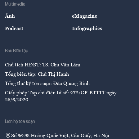
Bảo hiểm
Multimedia
Sự kiện
Nhân lực
Ảnh
eMagazine
Đẹp +
An sinh
Podcast
Infographics
Giải trí
Y tế
Nhà
Ban Biên tập
Ẩm thực
Chủ tịch HĐBT: TS. Chử Văn Lâm
Tổng biên tập: Chử Thị Hạnh
Tổng thư ký tòa soạn: Đào Quang Bính
Giấy phép Tạp chí điện tử số: 272/GP-BTTTT ngày
26/6/2020
Liên hệ tòa soạn
Số 96-98 Hoàng Quốc Việt, Cầu Giấy, Hà Nội