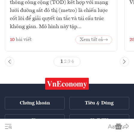
thông công cộng (TOD) kết hợp với mạng
V
lưới đường sắt đô thị (metro) là chiến lược
cốt lõi để giải quyết ùn tắc và tái cấu trúc
không gian. Mô hình này tập...
10
bài viết
Xem tất cả
2
1
2
3
4
Chứng khoán
Tiêu & Dùng
Xe
VnE TV