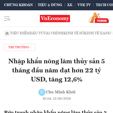
CHỨNG KHOÁN
TIÊU & DÙNG
XE
VNE TV
TECH CO
TIÊU ĐIỂM
ĐẦU TƯ
TÀI CHÍNH
KINH TẾ SỐ
KINH TẾ XANH
THỊ TRƯỜNG
Nhập khẩu nông lâm thủy sản 5
tháng đầu năm đạt hơn 22 tỷ
USD, tăng 12,6%
Chu Minh Khôi
C
10:54, 12/06/2026
Bức tranh nhập khẩu nông lâm thủy sản 5