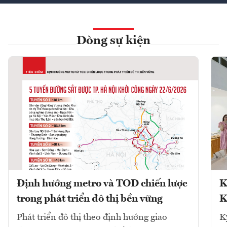
Dòng sự kiện
Định hướng metro và TOD chiến lược
K
trong phát triển đô thị bền vững
K
Phát triển đô thị theo định hướng giao
K