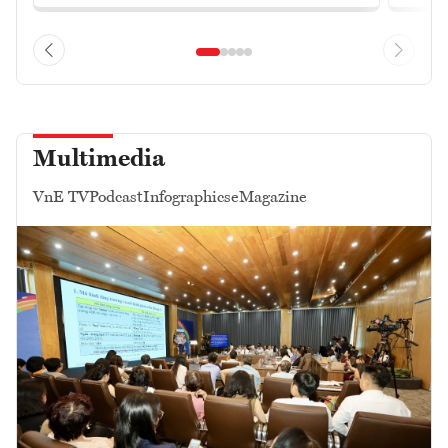
Multimedia
VnE TV
Podcast
Infographics
eMagazine