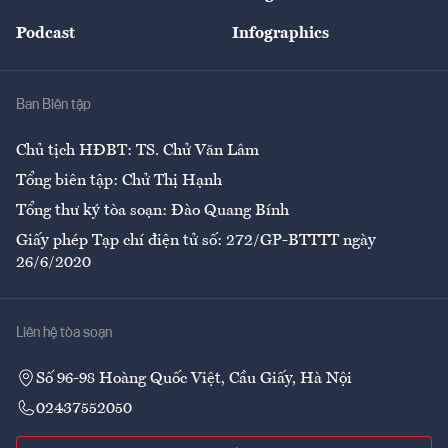
Đẹp +
An sinh
Podcast
Infographics
Giải trí
Y tế
Nhà
Ban Biên tập
Ẩm thực
Chủ tịch HĐBT: TS. Chử Văn Lâm
Tổng biên tập: Chử Thị Hạnh
Tổng thư ký tòa soạn: Đào Quang Bính
Giấy phép Tạp chí điện tử số: 272/GP-BTTTT ngày
26/6/2020
Liên hệ tòa soạn
Số 96-98 Hoàng Quốc Việt, Cầu Giấy, Hà Nội
02437552050