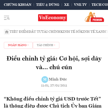
CHỨNG KHOÁN
TIÊU & DÙNG
XE
VNE TV
TECH CO
TIÊU ĐIỂM
ĐẦU TƯ
TÀI CHÍNH
KINH TẾ SỐ
KINH TẾ XANH
NGÂN HÀNG
TÀI CHÍNH
Điều chỉnh tỷ giá: Cơ hội, sợi dây
và… chú cún
Minh Đức
M
11:01, 27/01/2011
“Không điều chỉnh tỷ giá USD trước Tết”
là thông điệp được Chủ tịch Ủy ban Giám