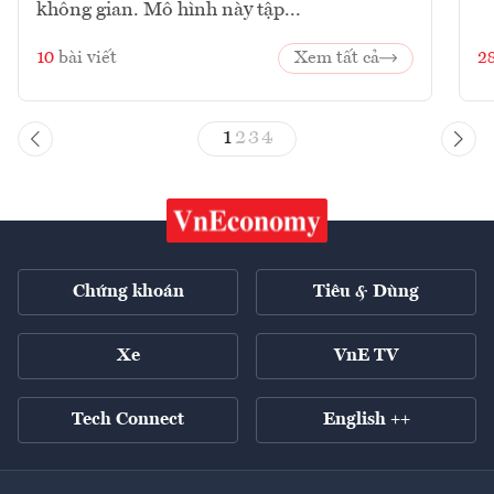
không gian. Mô hình này tập...
10
bài viết
Xem tất cả
2
1
2
3
4
Chứng khoán
Tiêu & Dùng
Xe
VnE TV
Tech Connect
English ++