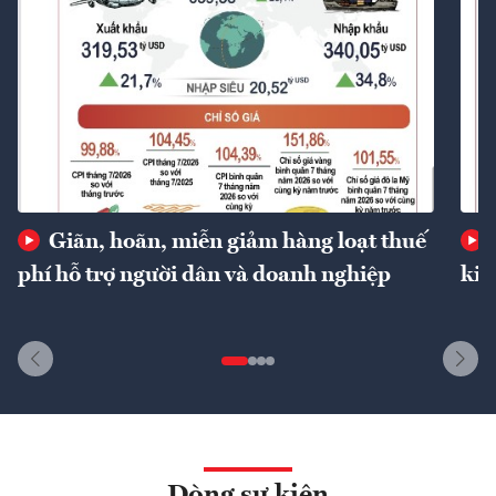
Giãn, hoãn, miễn giảm hàng loạt thuế
phí hỗ trợ người dân và doanh nghiệp
kin