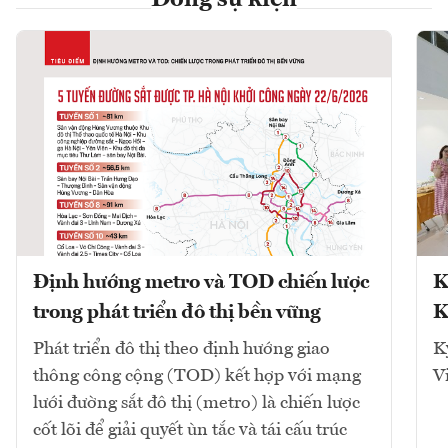
Dòng sự kiện
Định hướng metro và TOD chiến lược
K
trong phát triển đô thị bền vững
K
Phát triển đô thị theo định hướng giao
K
thông công cộng (TOD) kết hợp với mạng
V
lưới đường sắt đô thị (metro) là chiến lược
cốt lõi để giải quyết ùn tắc và tái cấu trúc