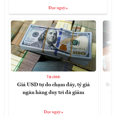
Đọc ngay
Tài chính
Giá USD tự do chạm đáy, tỷ giá
Sửa 
ngân hàng duy trì đà giảm
20
Đọc ngay