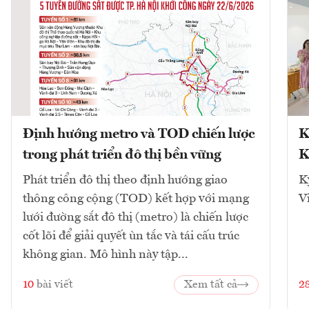
Định hướng metro và TOD chiến lược
K
trong phát triển đô thị bền vững
K
Phát triển đô thị theo định hướng giao
K
thông công cộng (TOD) kết hợp với mạng
V
lưới đường sắt đô thị (metro) là chiến lược
cốt lõi để giải quyết ùn tắc và tái cấu trúc
không gian. Mô hình này tập...
10
bài viết
Xem tất cả
2