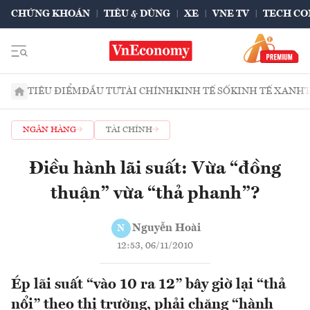
CHỨNG KHOÁN
TIÊU & DÙNG
XE
VNE TV
TECH CO
TIÊU ĐIỂM
ĐẦU TƯ
TÀI CHÍNH
KINH TẾ SỐ
KINH TẾ XANH
NGÂN HÀNG
TÀI CHÍNH
Điều hành lãi suất: Vừa “đồng
thuận” vừa “thả phanh”?
Nguyễn Hoài
N
12:53, 06/11/2010
Ép lãi suất “vào 10 ra 12” bây giờ lại “thả
nổi” theo thị trường, phải chăng “hành