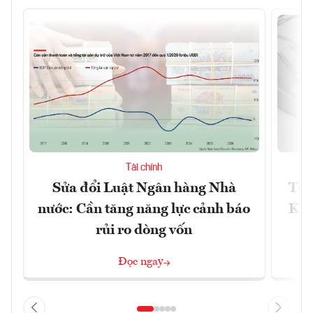
Tài chính
Sửa đổi Luật Ngân hàng Nhà
Từ 
nước: Cần tăng năng lực cảnh báo
Kho
rủi ro dòng vốn
Đọc ngay