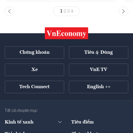
1
2
3
4
Chứng khoán
Tiêu & Dùng
Xe
VnE TV
Tech Connect
English ++
Tất cả chuyên mục
Kinh tế xanh
Tiêu điểm
Chuyển động xanh