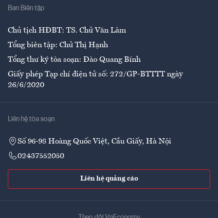
Ban Biên tập
Ẩm thực
Chủ tịch HĐBT: TS. Chử Văn Lâm
Tổng biên tập: Chử Thị Hạnh
Tổng thư ký tòa soạn: Đào Quang Bính
Giấy phép Tạp chí điện tử số: 272/GP-BTTTT ngày
26/6/2020
Liên hệ tòa soạn
Số 96-98 Hoàng Quốc Việt, Cầu Giấy, Hà Nội
02437552050
Liên hệ quảng cáo
Theo dõi VnEconomy