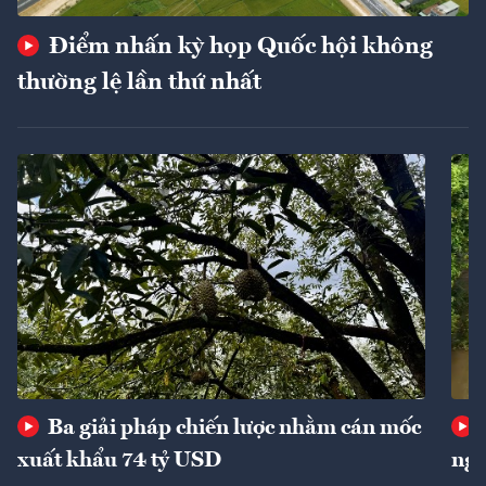
Điểm nhấn kỳ họp Quốc hội không
thường lệ lần thứ nhất
Ba giải pháp chiến lược nhằm cán mốc
xuất khẩu 74 tỷ USD
ngu