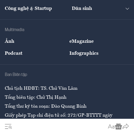
Kinh doanh
Kết nối
Tạp chí kinh tế Việt Nam
eMagazine
Nhà đầu tư
Du lịch
Công nghệ & Startup
Dân sinh
Tư vấn
Nông sản
Doanh nhân
Tư vấn Tiêu & Dùng
Infographics
Hạ tầng
Sức khỏe
Khung pháp lý
Doanh nghiệp
Địa phương
Thị trường
Bảo hiểm
Multimedia
Sự kiện
Nhân lực
Ảnh
eMagazine
Đẹp +
An sinh
Podcast
Infographics
Giải trí
Y tế
Nhà
Ban Biên tập
Ẩm thực
Chủ tịch HĐBT: TS. Chử Văn Lâm
Tổng biên tập: Chử Thị Hạnh
Tổng thư ký tòa soạn: Đào Quang Bính
Giấy phép Tạp chí điện tử số: 272/GP-BTTTT ngày
26/6/2020