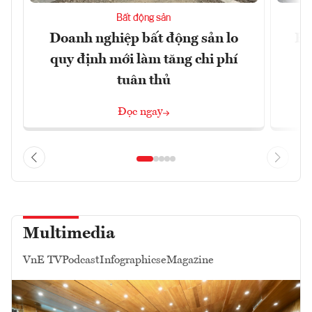
Bất động sản
Doanh nghiệp bất động sản lo
Hà
quy định mới làm tăng chi phí
tuân thủ
Đọc ngay
Multimedia
VnE TV
Podcast
Infographics
eMagazine