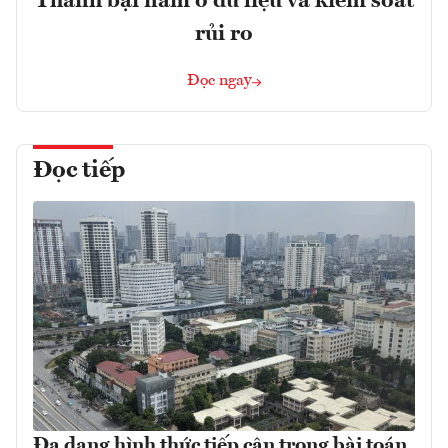
Thành bại nằm ở dữ liệu và kiểm soát
rủi ro
Đọc ngay
Đọc tiếp
Đa dạng hình thức tiếp cận trong bài toán