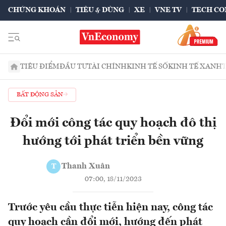
CHỨNG KHOÁN
TIÊU & DÙNG
XE
VNE TV
TECH CO
TIÊU ĐIỂM
ĐẦU TƯ
TÀI CHÍNH
KINH TẾ SỐ
KINH TẾ XANH
BẤT ĐỘNG SẢN
Đổi mới công tác quy hoạch đô thị
hướng tới phát triển bền vững
Thanh Xuân
T
07:00, 18/11/2023
Trước yêu cầu thực tiễn hiện nay, công tác
quy hoạch cần đổi mới, hướng đến phát