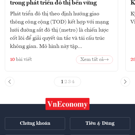
trong phát triển đô thị bền vững
K
Phát triển đô thị theo định hướng giao
K
thông công cộng (TOD) kết hợp với mạng
V
lưới đường sắt đô thị (metro) là chiến lược
cốt lõi để giải quyết ùn tắc và tái cấu trúc
không gian. Mô hình này tập...
10
bài viết
Xem tất cả
2
1
2
3
4
Chứng khoán
Tiêu & Dùng