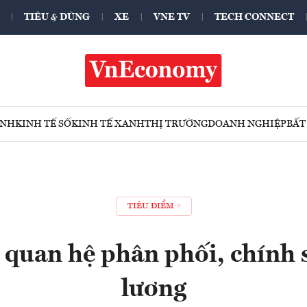
TIÊU & DÙNG
XE
VNE TV
TECH CONNECT
ÍNH
KINH TẾ SỐ
KINH TẾ XANH
THỊ TRƯỜNG
DOANH NGHIỆP
BẤT
TIÊU ĐIỂM
 quan hệ phân phối, chính s
lương