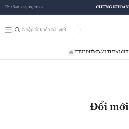
Thứ Sáu, 07/08/2026
CHỨNG KHOÁN
TIÊU ĐIỂM
ĐẦU TƯ
TÀI CH
Đổi mới