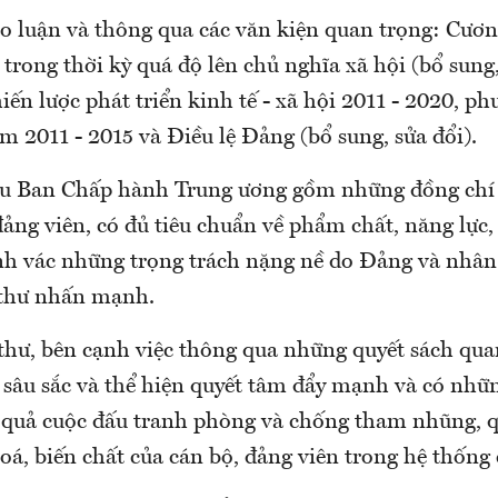
ảo luận và thông qua các văn kiện quan trọng: Cươn
trong thời kỳ quá độ lên chủ nghĩa xã hội (bổ sung,
ến lược phát triển kinh tế - xã hội 2011 - 2020, p
 2011 - 2015 và Điều lệ Đảng (bổ sung, sửa đổi).
ầu Ban Chấp hành Trung ương gồm những đồng chí 
 đảng viên, có đủ tiêu chuẩn về phẩm chất, năng lực,
nh vác những trọng trách nặng nề do Đảng và nhân
 thư nhấn mạnh.
thư, bên cạnh việc thông qua những quyết sách qua
 sâu sắc và thể hiện quyết tâm đẩy mạnh và có nhữn
 quả cuộc đấu tranh phòng và chống tham nhũng, qu
hoá, biến chất của cán bộ, đảng viên trong hệ thống 