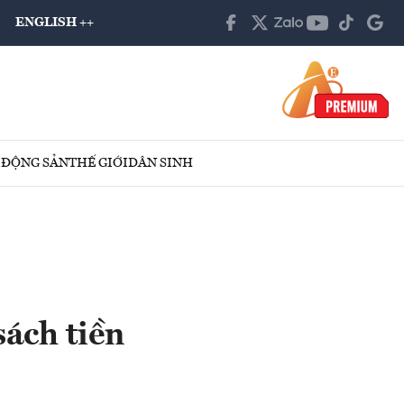
ENGLISH ++
 ĐỘNG SẢN
THẾ GIỚI
DÂN SINH
ách tiền