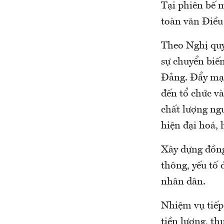
Tại phiên bế 
toàn văn Điều
Theo Nghị quyế
sự chuyển biế
Đảng. Đẩy mạn
đến tổ chức v
chất lượng ng
hiện đại hoá, 
Xây dựng đồng 
thông, yếu tố 
nhân dân.
Nhiệm vụ tiếp
tiền lương, th