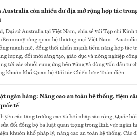
 Australia còn nhiều dư địa mở rộng hợp tác trong
i
d, Đại sứ Australia tại Việt Nam, chia sẻ với Tạp chí Kinh 
nEconomy rằng quan hệ thương mại Việt Nam - Australia
ưởng mạnh mẽ, đồng thời nhấn mạnh tiềm năng hợp tác t
ng lượng, đổi mới sáng tạo, giáo dục và nông nghiệp côn
ng tới các chuỗi cung ứng bền vững và dòng vốn đầu tư c
ng khuôn khổ Quan hệ Đối tác Chiến lược Toàn diện...
uật ngân hàng: Nâng cao an toàn hệ thống, tiệm cậ
quốc tế
h yêu cầu tăng trưởng cao và hội nhập sâu rộng, Quốc hội
sửa đổi đồng bộ ba luật quan trọng trong lĩnh vực ngân 
ện khuôn khổ pháp lý, nâng cao an toàn hệ thống. Các đ