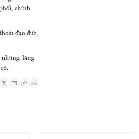
 phối, chính
 thoái đạo đức,
 nhũng, lãng
 rõ.