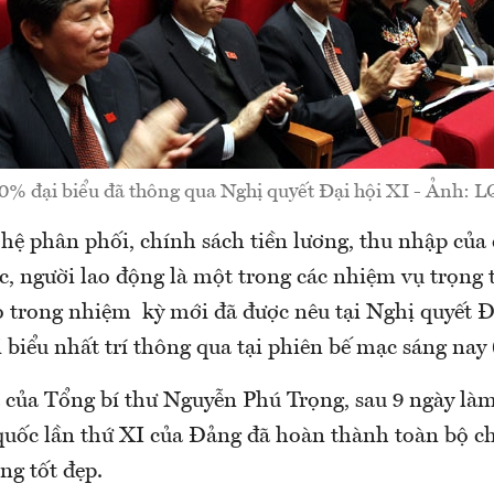
0% đại biểu đã thông qua Nghị quyết Đại hội XI - Ảnh: L
hệ phân phối, chính sách tiền lương, thu nhập của 
c, người lao động là một trong các nhiệm vụ trọng
o trong nhiệm kỳ mới đã được nêu tại Nghị quyết Đ
biểu nhất trí thông qua tại phiên bế mạc sáng nay 
 của Tổng bí thư Nguyễn Phú Trọng, sau 9 ngày làm
 quốc lần thứ XI của Đảng đã hoàn thành toàn bộ c
ng tốt đẹp.