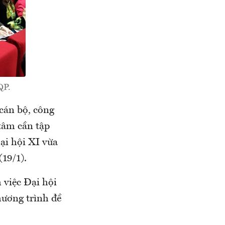
QP.
cán bộ, công
 tâm cần tập
ại hội XI vừa
(19/1).
 việc Đại hội
hương trình đề