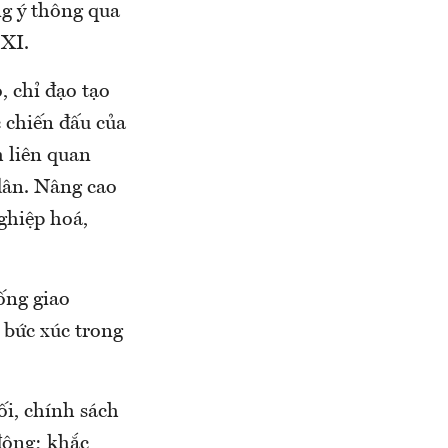
ng ý thông qua
 XI.
, chỉ đạo tạo
 chiến đấu của
 liên quan
dân. Nâng cao
ghiệp hoá,
ống giao
y bức xúc trong
i, chính sách
 động; khắc