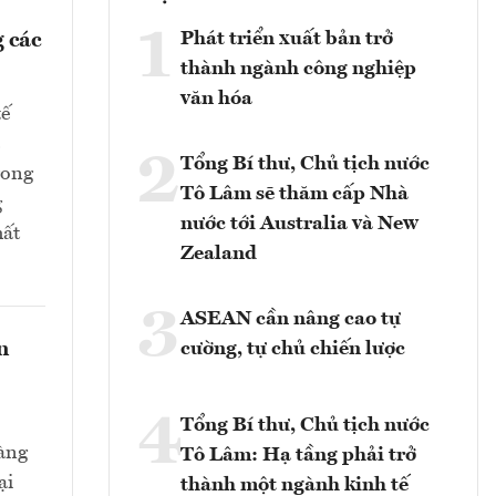
1
Phát triển xuất bản trở
 các
thành ngành công nghiệp
văn hóa
tế
2
Tổng Bí thư, Chủ tịch nước
rong
Tô Lâm sẽ thăm cấp Nhà
g
nước tới Australia và New
hất
Zealand
3
ASEAN cần nâng cao tự
n
cường, tự chủ chiến lược
4
Tổng Bí thư, Chủ tịch nước
hàng
Tô Lâm: Hạ tầng phải trở
ại
thành một ngành kinh tế