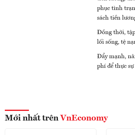
phục tình trạn
sách tiền lươn
Đồng thời, tập
lối sống, tệ nạ
Đẩy mạnh, nân
phí để thực sự
Mới nhất trên
VnEconomy