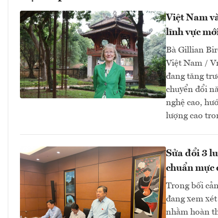
Việt Nam và
lĩnh vực mớ
Bà Gillian Bir
Việt Nam / V
đang tăng tr
chuyển đổi nă
nghệ cao, hướ
lượng cao tro
Sửa đổi 3 l
chuẩn mực 
Trong bối cản
đang xem xét 
nhằm hoàn thi