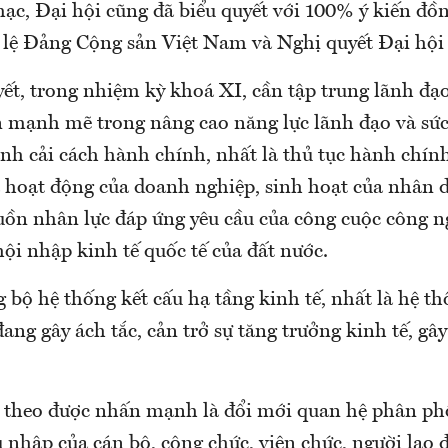
mạc, Đại hội cũng đã biểu quyết với 100% ý kiến đồ
 lệ Đảng Cộng sản Việt Nam và Nghị quyết Đại hội
t, trong nhiệm kỳ khoá XI, cần tập trung lãnh đạo
n mạnh mẽ trong nâng cao năng lực lãnh đạo và sức
h cải cách hành chính, nhất là thủ tục hành chính
à hoạt động của doanh nghiệp, sinh hoạt của nhân 
uồn nhân lực đáp ứng yêu cầu của công cuộc công n
hội nhập kinh tế quốc tế của đất nước.
bộ hệ thống kết cấu hạ tầng kinh tế, nhất là hệ th
đang gây ách tắc, cản trở sự tăng trưởng kinh tế, gâ
 theo được nhấn mạnh là đổi mới quan hệ phân phố
u nhập của cán bộ, công chức, viên chức, người lao