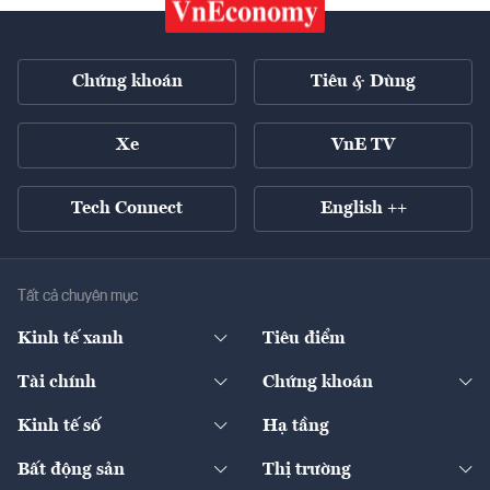
Chứng khoán
Tiêu & Dùng
Xe
VnE TV
Tech Connect
English ++
Tất cả chuyên mục
Kinh tế xanh
Tiêu điểm
Chuyển động xanh
Tài chính
Chứng khoán
Pháp lý
Ngân hàng
Doanh nghiệp niêm yết
Kinh tế số
Hạ tầng
Thương hiệu xanh
Thị trường vốn
Thị trường
Sản phẩm - Thị trường
Bất động sản
Thị trường
Diễn đàn
Thuế
Đầu tư