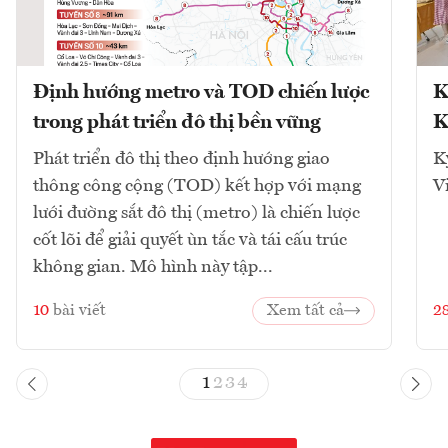
Định hướng metro và TOD chiến lược
K
trong phát triển đô thị bền vững
K
Phát triển đô thị theo định hướng giao
K
thông công cộng (TOD) kết hợp với mạng
V
lưới đường sắt đô thị (metro) là chiến lược
cốt lõi để giải quyết ùn tắc và tái cấu trúc
không gian. Mô hình này tập...
10
bài viết
Xem tất cả
2
1
2
3
4