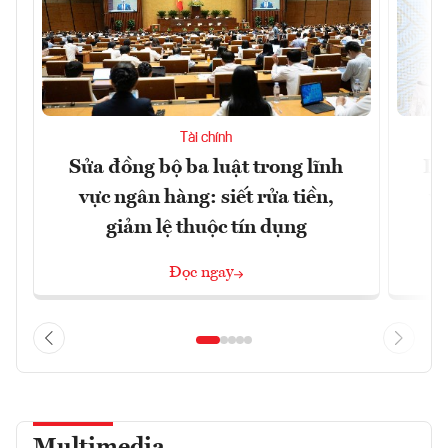
Tài chính
Sửa đồng bộ ba luật trong lĩnh
Dư
vực ngân hàng: siết rửa tiền,
v
giảm lệ thuộc tín dụng
Đọc ngay