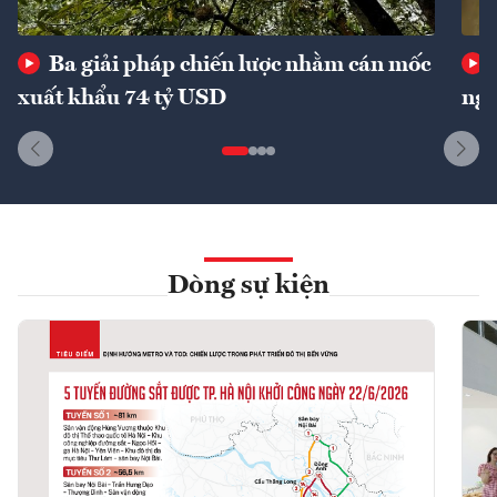
Ba giải pháp chiến lược nhằm cán mốc
xuất khẩu 74 tỷ USD
ngu
Dòng sự kiện