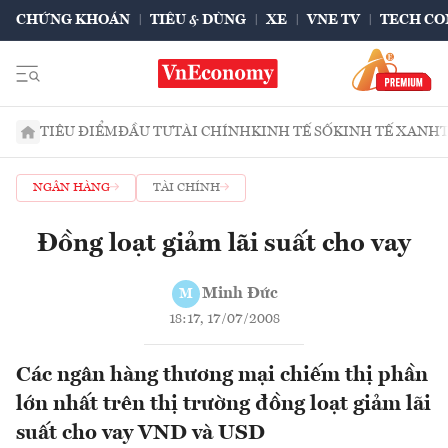
CHỨNG KHOÁN
TIÊU & DÙNG
XE
VNE TV
TECH CO
TIÊU ĐIỂM
ĐẦU TƯ
TÀI CHÍNH
KINH TẾ SỐ
KINH TẾ XANH
NGÂN HÀNG
TÀI CHÍNH
Đồng loạt giảm lãi suất cho vay
Minh Đức
M
18:17, 17/07/2008
Các ngân hàng thương mại chiếm thị phần
lớn nhất trên thị trường đồng loạt giảm lãi
suất cho vay VND và USD