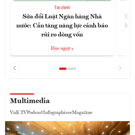
Tài chính
Sửa đổi Luật Ngân hàng Nhà
Từ 
nước: Cần tăng năng lực cảnh báo
Kho
rủi ro dòng vốn
Đọc ngay
Multimedia
VnE TV
Podcast
Infographics
eMagazine