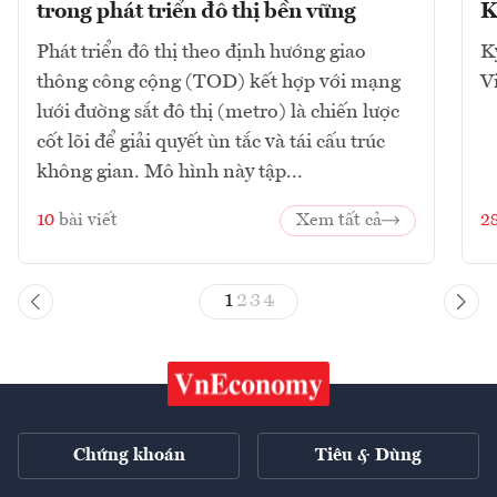
trong phát triển đô thị bền vững
K
Phát triển đô thị theo định hướng giao
K
thông công cộng (TOD) kết hợp với mạng
V
lưới đường sắt đô thị (metro) là chiến lược
cốt lõi để giải quyết ùn tắc và tái cấu trúc
không gian. Mô hình này tập...
10
bài viết
Xem tất cả
2
1
2
3
4
Chứng khoán
Tiêu & Dùng