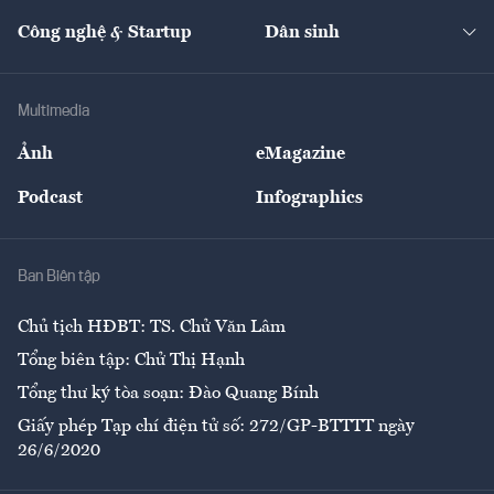
Kinh doanh
Kết nối
Tạp chí kinh tế Việt Nam
eMagazine
Nhà đầu tư
Du lịch
Công nghệ & Startup
Dân sinh
Tư vấn
Nông sản
Doanh nhân
Tư vấn Tiêu & Dùng
Infographics
Hạ tầng
Sức khỏe
Khung pháp lý
Doanh nghiệp
Địa phương
Thị trường
Bảo hiểm
Multimedia
Sự kiện
Nhân lực
Ảnh
eMagazine
Đẹp +
An sinh
Podcast
Infographics
Giải trí
Y tế
Nhà
Ban Biên tập
Ẩm thực
Chủ tịch HĐBT: TS. Chử Văn Lâm
Tổng biên tập: Chử Thị Hạnh
Tổng thư ký tòa soạn: Đào Quang Bính
Giấy phép Tạp chí điện tử số: 272/GP-BTTTT ngày
26/6/2020