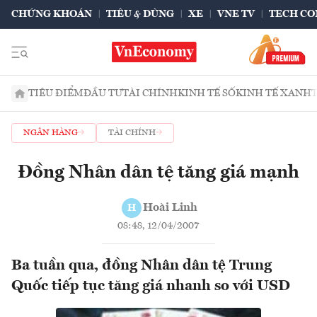
CHỨNG KHOÁN
TIÊU & DÙNG
XE
VNE TV
TECH CO
TIÊU ĐIỂM
ĐẦU TƯ
TÀI CHÍNH
KINH TẾ SỐ
KINH TẾ XANH
NGÂN HÀNG
TÀI CHÍNH
Đồng Nhân dân tệ tăng giá mạnh
Hoài Linh
H
08:48, 12/04/2007
Ba tuần qua, đồng Nhân dân tệ Trung
Quốc tiếp tục tăng giá nhanh so với USD