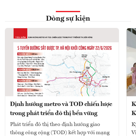
Dòng sự kiện
Định hướng metro và TOD chiến lược
K
trong phát triển đô thị bền vững
K
Phát triển đô thị theo định hướng giao
K
thông công cộng (TOD) kết hợp với mạng
V