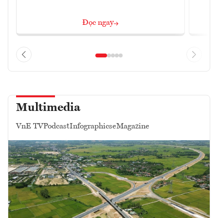
Đọc ngay
Multimedia
VnE TV
Podcast
Infographics
eMagazine