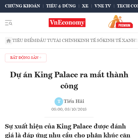
CHỨNG KHOÁN
TIÊU & DÙNG
XE
VNE TV
TECH CO
TIÊU ĐIỂM
ĐẦU TƯ
TÀI CHÍNH
KINH TẾ SỐ
KINH TẾ XANH
BẤT ĐỘNG SẢN
Dự án King Palace ra mắt thành
công
Tiến Hải
T
08:00, 03/10/2018
Sự xuất hiện của King Palace được đánh
giá là đáp ứng nhu cầu cho phân khúc căn