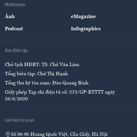
Địa phương
Thị trường
Bảo hiểm
Multimedia
Sự kiện
Nhân lực
Ảnh
eMagazine
Đẹp +
An sinh
Podcast
Infographics
Giải trí
Y tế
Nhà
Ban Biên tập
Ẩm thực
Chủ tịch HĐBT: TS. Chử Văn Lâm
Tổng biên tập: Chử Thị Hạnh
Tổng thư ký tòa soạn: Đào Quang Bính
Giấy phép Tạp chí điện tử số: 272/GP-BTTTT ngày
26/6/2020
Liên hệ tòa soạn
Số 96-98 Hoàng Quốc Việt, Cầu Giấy, Hà Nội