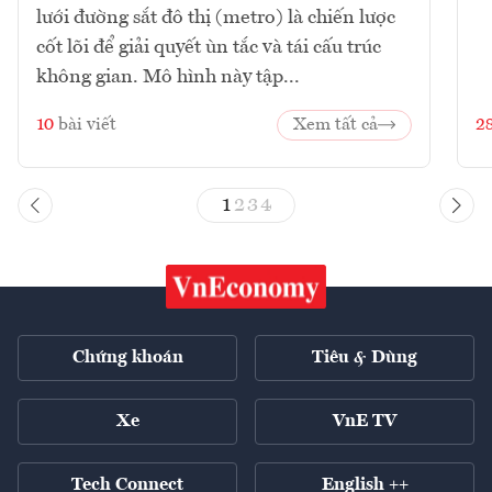
lưới đường sắt đô thị (metro) là chiến lược
cốt lõi để giải quyết ùn tắc và tái cấu trúc
không gian. Mô hình này tập...
10
bài viết
Xem tất cả
2
1
2
3
4
Chứng khoán
Tiêu & Dùng
Xe
VnE TV
Tech Connect
English ++