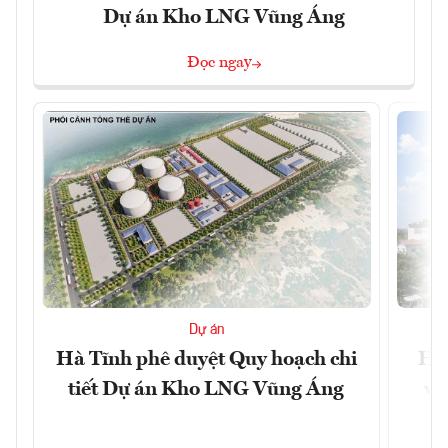
Dự án Kho LNG Vũng Áng
Đọc ngay
Dự án
Hà Tĩnh phê duyệt Quy hoạch chi
Hà 
tiết Dự án Kho LNG Vũng Áng
và