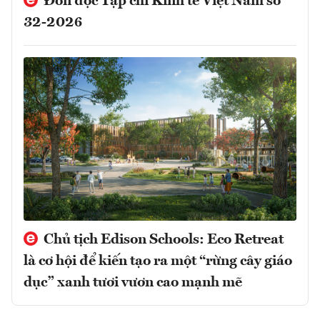
Đón đọc Tạp chí Kinh tế Việt Nam số
32-2026
Chủ tịch Edison Schools: Eco Retreat
là cơ hội để kiến tạo ra một “rừng cây giáo
dục” xanh tươi vươn cao mạnh mẽ