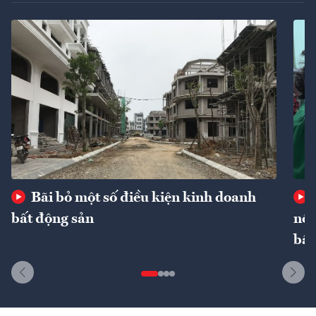
Bãi bỏ một số điều kiện kinh doanh
bất động sản
nôn
bất