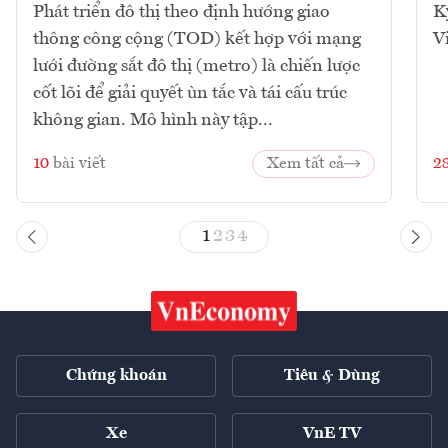
Phát triển đô thị theo định hướng giao
K
thông công cộng (TOD) kết hợp với mạng
V
lưới đường sắt đô thị (metro) là chiến lược
cốt lõi để giải quyết ùn tắc và tái cấu trúc
không gian. Mô hình này tập...
10
bài viết
Xem tất cả
2
1
2
3
4
Chứng khoán
Tiêu & Dùng
Xe
VnE TV