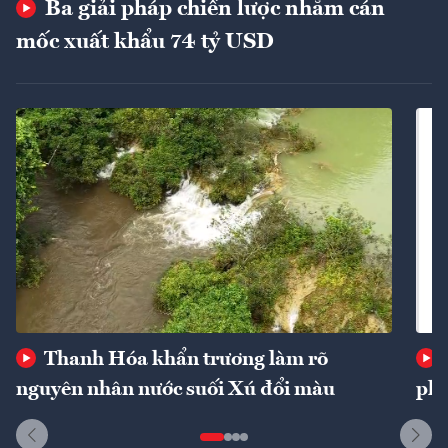
Ba giải pháp chiến lược nhằm cán
mốc xuất khẩu 74 tỷ USD
Thanh Hóa khẩn trương làm rõ
nguyên nhân nước suối Xú đổi màu
phí