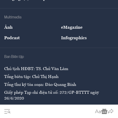
Doanh nhân
Tư vấn Tiêu & Dùng
Infographics
Hạ tầng
Sức khỏe
Khung pháp lý
Doanh nghiệp
Địa phương
Thị trường
Bảo hiểm
Multimedia
Sự kiện
Nhân lực
Ảnh
eMagazine
Đẹp +
An sinh
Podcast
Infographics
Giải trí
Y tế
Nhà
Ban Biên tập
Ẩm thực
Chủ tịch HĐBT: TS. Chử Văn Lâm
Tổng biên tập: Chử Thị Hạnh
Tổng thư ký tòa soạn: Đào Quang Bính
Giấy phép Tạp chí điện tử số: 272/GP-BTTTT ngày
26/6/2020
Liên hệ tòa soạn