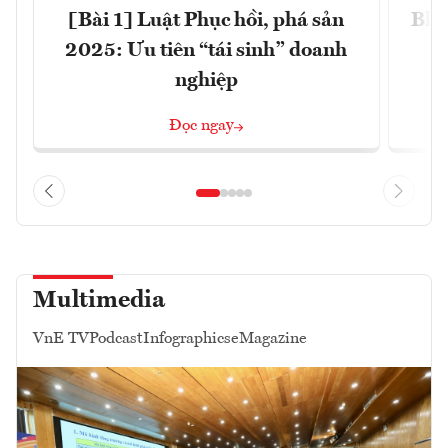
[Bài 1] Luật Phục hồi, phá sản
Blo
2025: Ưu tiên “tái sinh” doanh
nghiệp
Đọc ngay
Multimedia
VnE TV
Podcast
Infographics
eMagazine