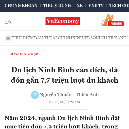
CHỨNG KHOÁN
TIÊU & DÙNG
XE
VNE TV
TECH CO
TIÊU ĐIỂM
ĐẦU TƯ
TÀI CHÍNH
KINH TẾ SỐ
KINH TẾ XANH
DOANH NGHIỆP
Du lịch Ninh Bình cán đích, đã
đón gần 7,7 triệu lượt du khách
Nguyễn Thuấn - Thiên Anh
N
13:17, 06/11/2024
Năm 2024, ngành Du lịch Ninh Bình đặt
mục tiêu đón 7,5 triệu lượt khách, trong