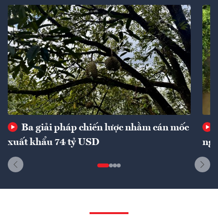
Ba giải pháp chiến lược nhằm cán mốc
xuất khẩu 74 tỷ USD
ngu