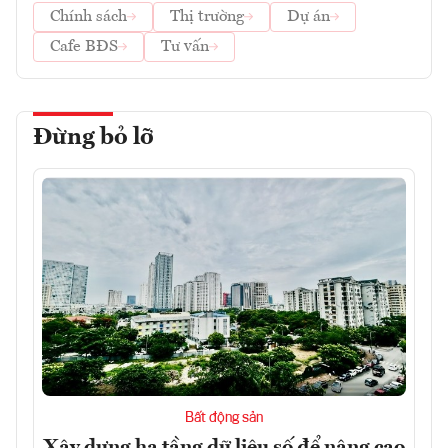
Chính sách
Thị trường
Dự án
Cafe BĐS
Tư vấn
Đừng bỏ lỡ
Bất động sản
Xây dựng hạ tầng dữ liệu số để nâng cao