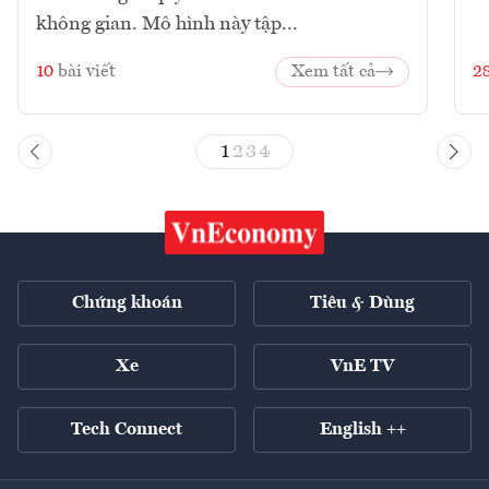
không gian. Mô hình này tập...
10
bài viết
Xem tất cả
2
1
2
3
4
Chứng khoán
Tiêu & Dùng
Xe
VnE TV
Tech Connect
English ++