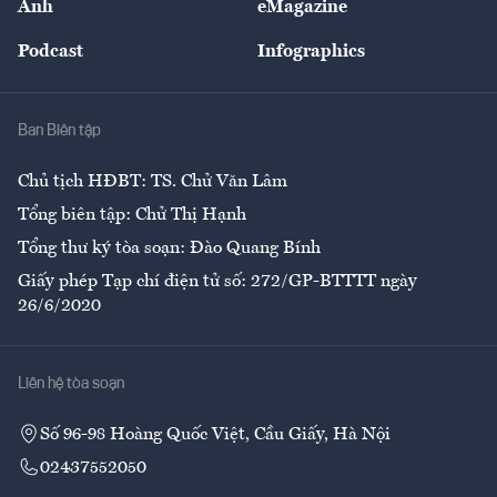
Ảnh
eMagazine
Đẹp +
An sinh
Podcast
Infographics
Giải trí
Y tế
Nhà
Ban Biên tập
Ẩm thực
Chủ tịch HĐBT: TS. Chử Văn Lâm
Tổng biên tập: Chử Thị Hạnh
Tổng thư ký tòa soạn: Đào Quang Bính
Giấy phép Tạp chí điện tử số: 272/GP-BTTTT ngày
26/6/2020
Liên hệ tòa soạn
Số 96-98 Hoàng Quốc Việt, Cầu Giấy, Hà Nội
02437552050