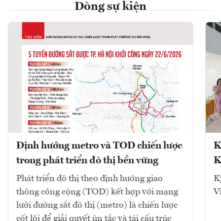
Dòng sự kiện
Định hướng metro và TOD chiến lược
K
trong phát triển đô thị bền vững
K
Phát triển đô thị theo định hướng giao
K
thông công cộng (TOD) kết hợp với mạng
V
lưới đường sắt đô thị (metro) là chiến lược
cốt lõi để giải quyết ùn tắc và tái cấu trúc