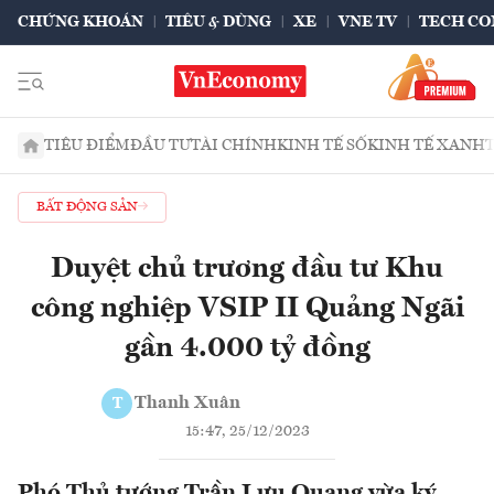
CHỨNG KHOÁN
TIÊU & DÙNG
XE
VNE TV
TECH CO
TIÊU ĐIỂM
ĐẦU TƯ
TÀI CHÍNH
KINH TẾ SỐ
KINH TẾ XANH
BẤT ĐỘNG SẢN
Duyệt chủ trương đầu tư Khu
công nghiệp VSIP II Quảng Ngãi
gần 4.000 tỷ đồng
Thanh Xuân
T
15:47, 25/12/2023
Phó Thủ tướng Trần Lưu Quang vừa ký