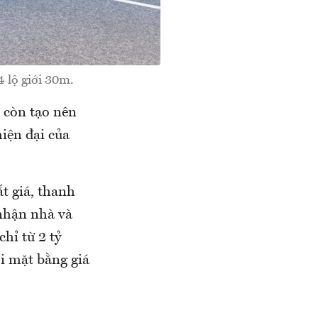
4 lộ giới 30m.
 còn tạo nên
iện đại của
ắt giá, thanh
 nhận nhà và
hỉ từ 2 tỷ
i mặt bằng giá