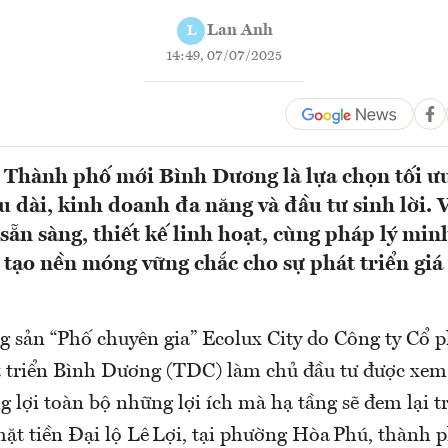
Lan Anh
L
14:49, 07/07/2025
- Thành phố mới Bình Dương là lựa chọn tối ư
u dài, kinh doanh đa năng và đầu tư sinh lời. V
 sẵn sàng, thiết kế linh hoạt, cùng pháp lý min
n tạo nền móng vững chắc cho sự phát triển giá 
g sản “Phố chuyên gia” Ecolux City do Công ty Cổ 
 triển Bình Dương (TDC) làm chủ đầu tư được xem 
 lợi toàn bộ những lợi ích mà hạ tầng sẽ đem lại tr
mặt tiền Đại lộ Lê Lợi, tại phường Hòa Phú, thành