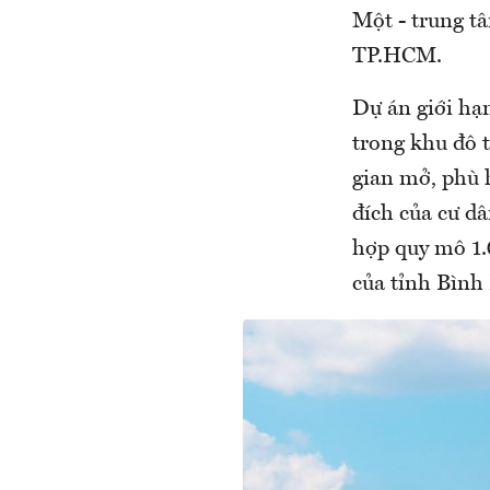
Một - trung t
TP.HCM.
Dự án giới hạn
trong khu đô 
gian mở, phù 
đích của cư dâ
hợp quy mô 1.
của tỉnh Bình