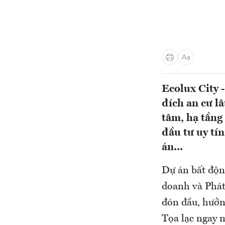
Ecolux City 
đích an cư lâ
tâm, hạ tầng
đầu tư uy tí
án...
Dự án bất độn
doanh và Phát
đón đầu, hưởng
Tọa lạc ngay 