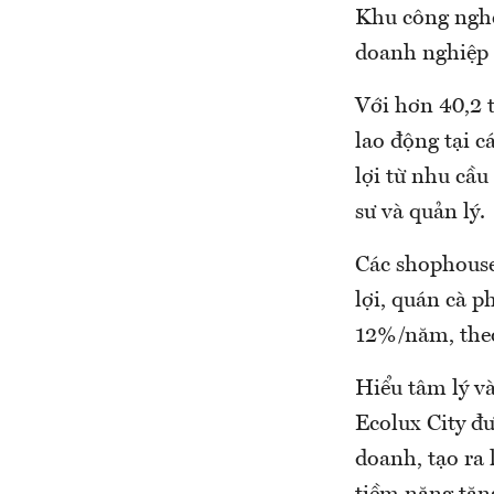
Khu công nghệ
doanh nghiệp 
Với hơn 40,2 
lao động tại 
lợi từ nhu cầu
sư và quản lý.
Các shophouse
lợi, quán cà p
12%/năm, theo
Hiểu tâm lý v
Ecolux City đư
doanh, tạo ra 