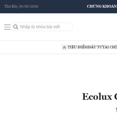
Thứ Bảy, 08/08/2026
CHỨNG KHOÁN
TIÊU ĐIỂM
ĐẦU TƯ
TÀI CH
Ecolux C