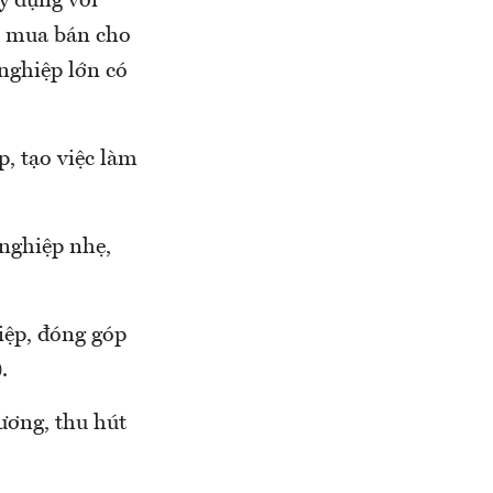
y dựng với
h mua bán cho
nghiệp lớn có
, tạo việc làm
nghiệp nhẹ,
iệp, đóng góp
.
ương, thu hút