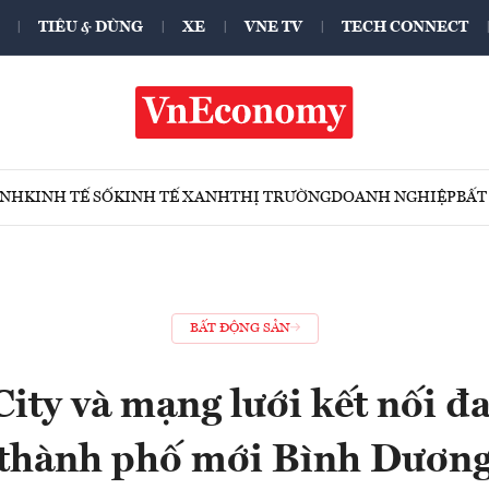
TIÊU & DÙNG
XE
VNE TV
TECH CONNECT
ÍNH
KINH TẾ SỐ
KINH TẾ XANH
THỊ TRƯỜNG
DOANH NGHIỆP
BẤT
BẤT ĐỘNG SẢN
ity và mạng lưới kết nối đa
thành phố mới Bình Dươn