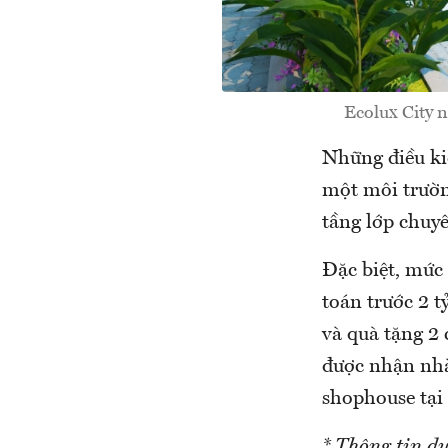
Ecolux City n
Những điều ki
một môi trườn
tầng lớp chuy
Đặc biệt, mức 
toán trước 2 t
và quà tặng 2
được nhận nhà
shophouse tại
* Thông tin dự