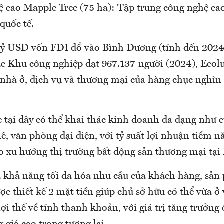
 cao Mapple Tree (75 ha): Tập trung công nghệ cao
quốc tế.
tỷ USD vốn FDI đổ vào Bình Dương (tính đến 2024)
các Khu công nghiệp đạt 967.137 người (2024), Ecol
 nhà ở, dịch vụ và thương mại của hàng chục nghìn 
 tại đây có thể khai thác kinh doanh đa dạng như c
hê, văn phòng đại diện, với tỷ suất lợi nhuận tiềm n
 xu hướng thị trường bất động sản thương mại tại
à khả năng tối đa hóa nhu cầu của khách hàng, sản
ợc thiết kế 2 mặt tiền giúp chủ sở hữu có thể vừa ở
lợi thế về tính thanh khoản, với giá trị tăng trưởng