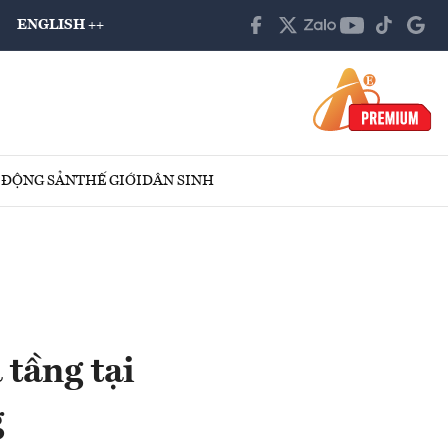
ENGLISH ++
 ĐỘNG SẢN
THẾ GIỚI
DÂN SINH
 tầng tại
g