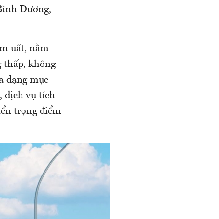
Bình Dương,
sầm uất, nằm
g thấp, không
đa dạng mục
 dịch vụ tích
iển trọng điểm