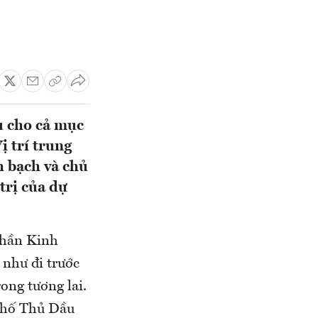
u cho cả mục
ị trí trung
h bạch và chủ
trị của dự
phần Kinh
như đi trước
ong tương lai.
 phố Thủ Dầu