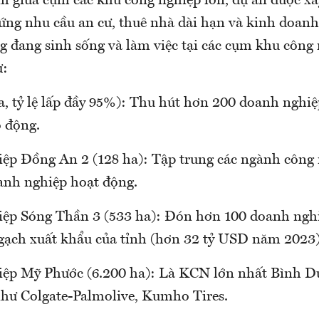
ằm giữa cụm các khu công nghiệp lớn, dự án được xâ
ứng nhu cầu an cư, thuê nhà dài hạn và kinh doan
g đang sinh sống và làm việc tại các cụm khu công 
ư:
, tỷ lệ lấp đầy 95%): Thu hút hơn 200 doanh nghiệp
o động.
ệp Đồng An 2 (128 ha): Tập trung các ngành công 
anh nghiệp hoạt động.
ệp Sóng Thần 3 (533 ha): Đón hơn 100 doanh ngh
gạch xuất khẩu của tỉnh (hơn 32 tỷ USD năm 2023)
ệp Mỹ Phước (6.200 ha): Là KCN lớn nhất Bình D
như Colgate-Palmolive, Kumho Tires.