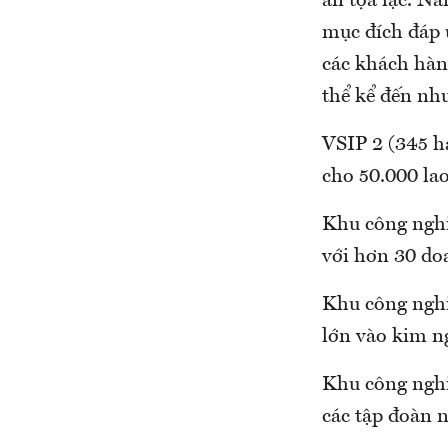
án tọa lạc. N
mục đích đáp 
các khách hàn
thể kể đến nh
VSIP 2 (345 ha
cho 50.000 la
Khu công nghi
với hơn 30 do
Khu công nghi
lớn vào kim n
Khu công nghi
các tập đoàn 