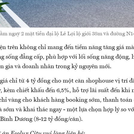
ằm ngay 2 mặt tiền đại lộ Lê Lợi lộ giới 38m và đường N1
ện trên không chỉ mang đến tiềm năng tăng giá mà
g sống đẳng cấp, phù hợp với lối sống năng động, h
ên gia và doanh nhân trong kỷ nguyên mới.
giá chỉ từ 4 tỷ đồng cho một căn shophouse vị trí đ
ỷ, kèm chiết khấu đến 6,5%, hỗ trợ lãi suất đến khi
 chỉ vàng cho khách hàng booking sớm, thanh toán c
 sớm và khai thác ngay - một lựa chọn hợp lý so vớ
 Bình Dương (8-12 tỷ đồng/căn).
 án Ecolux City vui lòng liên hệ: