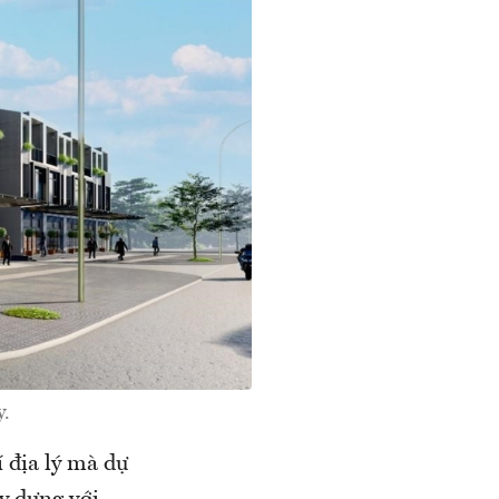
y.
í địa lý mà dự