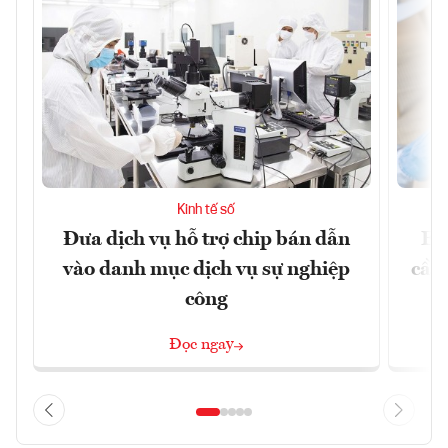
Kinh tế số
Đưa dịch vụ hỗ trợ chip bán dẫn
EU
vào danh mục dịch vụ sự nghiệp
cầu
công
Đọc ngay