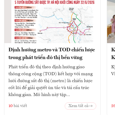
Định hướng metro và TOD chiến lược
K
trong phát triển đô thị bền vững
K
Phát triển đô thị theo định hướng giao
K
thông công cộng (TOD) kết hợp với mạng
V
lưới đường sắt đô thị (metro) là chiến lược
cốt lõi để giải quyết ùn tắc và tái cấu trúc
không gian. Mô hình này tập...
10
bài viết
Xem tất cả
2