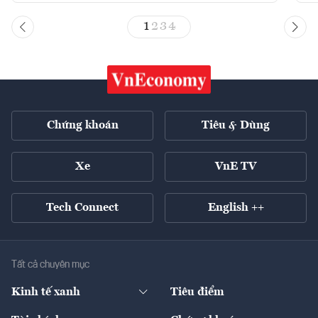
1
2
3
4
Chứng khoán
Tiêu & Dùng
Xe
VnE TV
Tech Connect
English ++
Tất cả chuyên mục
Kinh tế xanh
Tiêu điểm
Chuyển động xanh