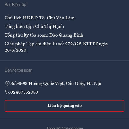
Ban Biên tập
Ẩm thực
Chủ tịch HĐBT: TS. Chử Văn Lâm
Tổng biên tập: Chử Thị Hạnh
Tổng thư ký tòa soạn: Đào Quang Bính
Giấy phép Tạp chí điện tử số: 272/GP-BTTTT ngày
26/6/2020
Liên hệ tòa soạn
Số 96-98 Hoàng Quốc Việt, Cầu Giấy, Hà Nội
02437552050
Liên hệ quảng cáo
Theo dõi VnEconomy