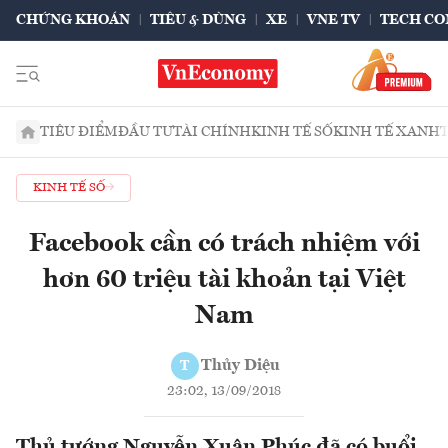
CHỨNG KHOÁN
TIÊU & DÙNG
XE
VNE TV
TECH CO
TIÊU ĐIỂM
ĐẦU TƯ
TÀI CHÍNH
KINH TẾ SỐ
KINH TẾ XANH
KINH TẾ SỐ
Facebook cần có trách nhiệm với
hơn 60 triệu tài khoản tại Việt
Nam
Thủy Diệu
T
23:02, 13/09/2018
Thủ tướng Nguyễn Xuân Phúc đã có buổi