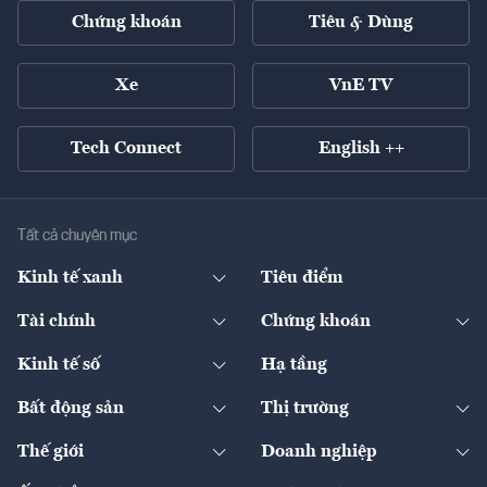
Chứng khoán
Tiêu & Dùng
Xe
VnE TV
Tech Connect
English ++
Tất cả chuyên mục
Kinh tế xanh
Tiêu điểm
Chuyển động xanh
Tài chính
Chứng khoán
Pháp lý
Ngân hàng
Doanh nghiệp niêm yết
Kinh tế số
Hạ tầng
Thương hiệu xanh
Thị trường vốn
Thị trường
Sản phẩm - Thị trường
Bất động sản
Thị trường
Diễn đàn
Thuế
Đầu tư
Tài sản số
Chính sách
Xuất nhập khẩu
Thế giới
Doanh nghiệp
Bảo hiểm
Quốc tế
Dịch vụ số
Thị trường
Khung pháp lý
Kinh tế
Chuyển động