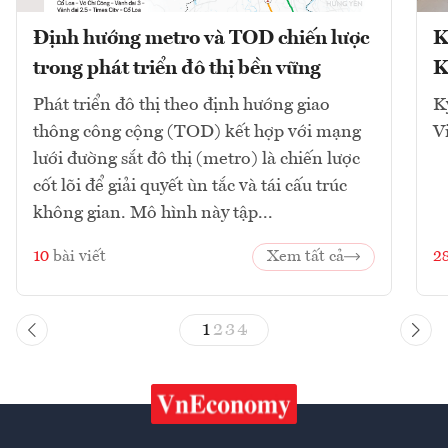
Định hướng metro và TOD chiến lược
K
trong phát triển đô thị bền vững
K
Phát triển đô thị theo định hướng giao
K
thông công cộng (TOD) kết hợp với mạng
V
lưới đường sắt đô thị (metro) là chiến lược
cốt lõi để giải quyết ùn tắc và tái cấu trúc
không gian. Mô hình này tập...
10
bài viết
Xem tất cả
2
1
2
3
4