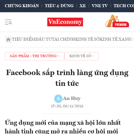
CHỨNG KHOÁN
TIÊU & DÙNG
XE
VNE TV
TECH CO
TIÊU ĐIỂM
ĐẦU TƯ
TÀI CHÍNH
KINH TẾ SỐ
KINH TẾ XANH
SẢN PHẨM - THỊ TRƯỜNG
KINH TẾ SỐ
Facebook sắp trình làng ứng dụng
tin tức
An Huy
A
17:38, 05/11/2015
Ứng dụng mới của mạng xã hội lớn nhất
hành tinh cũng mở ra nhiều cơ hội mới