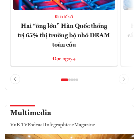
Kinh tế số
Hai “ông lớn” Hàn Quốc thống
EU
trị 65% thị trường bộ nhớ DRAM
cầu
toàn cầu
Đọc ngay
Multimedia
VnE TV
Podcast
Infographics
eMagazine