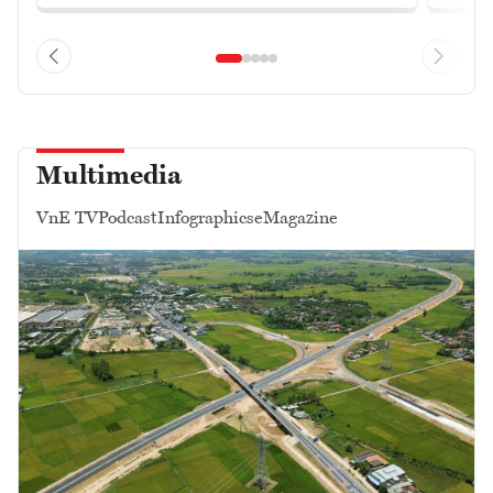
Multimedia
VnE TV
Podcast
Infographics
eMagazine