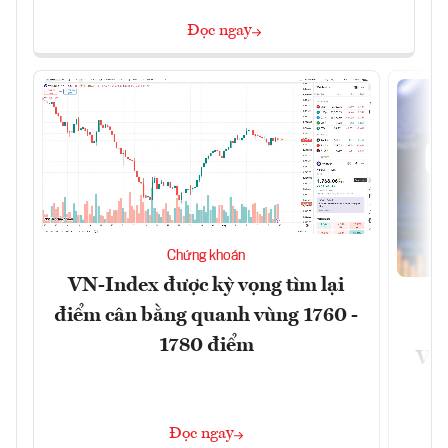
Đọc ngay
Chứng khoán
VN-Index được kỳ vọng tìm lại
điểm cân bằng quanh vùng 1760 -
G
1780 điểm
VN
Đọc ngay