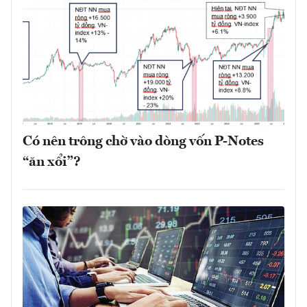
Có nên trông chờ vào dòng vốn P-Notes
“ăn xổi”?