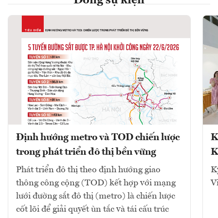
Dòng sự kiện
Định hướng metro và TOD chiến lược
K
trong phát triển đô thị bền vững
K
Phát triển đô thị theo định hướng giao
K
thông công cộng (TOD) kết hợp với mạng
V
lưới đường sắt đô thị (metro) là chiến lược
cốt lõi để giải quyết ùn tắc và tái cấu trúc