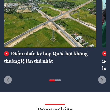
Điểm nhấn kỳ họp Quốc hội không
thường lệ lần thứ nhất
nôn
bất