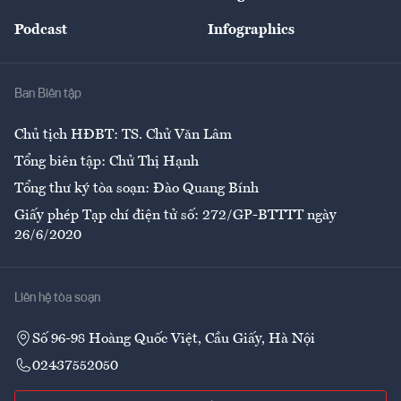
Đẹp +
An sinh
Podcast
Infographics
Giải trí
Y tế
Nhà
Ban Biên tập
Ẩm thực
Chủ tịch HĐBT: TS. Chử Văn Lâm
Tổng biên tập: Chử Thị Hạnh
Tổng thư ký tòa soạn: Đào Quang Bính
Giấy phép Tạp chí điện tử số: 272/GP-BTTTT ngày
26/6/2020
Liên hệ tòa soạn
Số 96-98 Hoàng Quốc Việt, Cầu Giấy, Hà Nội
02437552050