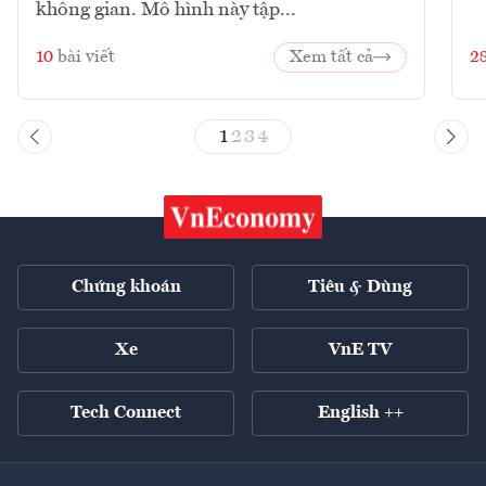
không gian. Mô hình này tập...
10
bài viết
Xem tất cả
2
1
2
3
4
Chứng khoán
Tiêu & Dùng
Xe
VnE TV
Tech Connect
English ++