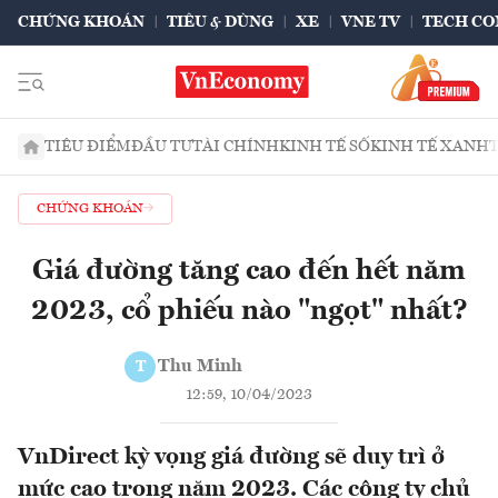
CHỨNG KHOÁN
TIÊU & DÙNG
XE
VNE TV
TECH CO
TIÊU ĐIỂM
ĐẦU TƯ
TÀI CHÍNH
KINH TẾ SỐ
KINH TẾ XANH
CHỨNG KHOÁN
Giá đường tăng cao đến hết năm
2023, cổ phiếu nào "ngọt" nhất?
Thu Minh
T
12:59, 10/04/2023
VnDirect kỳ vọng giá đường sẽ duy trì ở
mức cao trong năm 2023. Các công ty chủ