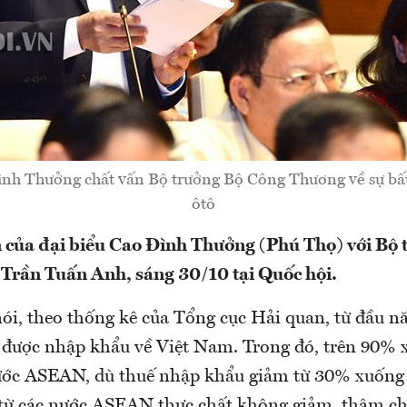
ình Thưởng chất vấn Bộ trưởng Bộ Công Thương về sự bất
ôtô
n của đại biểu Cao Đình Thưởng (Phú Thọ) với Bộ
Trần Tuấn Anh, sáng 30/10 tại Quốc hội.
i, theo thống kê của Tổng cục Hải quan, từ đầu n
ô được nhập khẩu về Việt Nam. Trong đó, trên 90% 
nước ASEAN, dù thuế nhập khẩu giảm từ 30% xuống
từ các nước ASEAN thực chất không giảm, thậm c