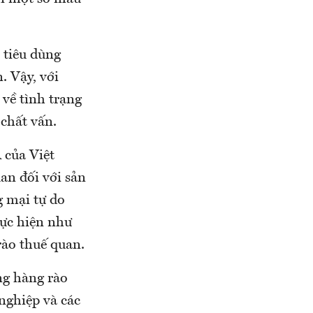
i tiêu dùng
. Vậy, với
về tình trạng
 chất vấn.
 của Việt
an đối với sản
g mại tự do
hực hiện như
rào thuế quan.
ng hàng rào
nghiệp và các