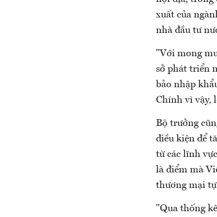
xuất của ngành
nhà đầu tư nư
"Với mong muốn
sở phát triển
bảo nhập khẩu
Chính vì vậy, 
Bộ trưởng cũn
điều kiện để 
từ các lĩnh v
là điểm mà Vi
thương mại tự
"Qua thống kê