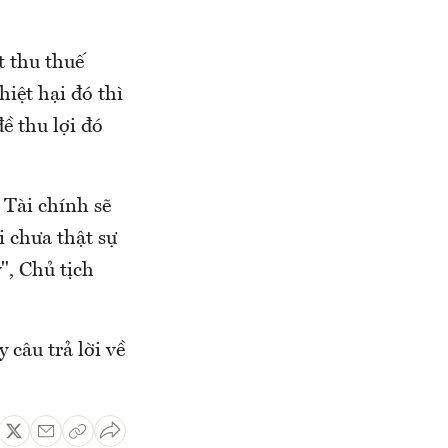
t thu thuế
iệt hại đó thì
ề thu lợi đó
Tài chính sẽ
i chưa thật sự
", Chủ tịch
 câu trả lời về