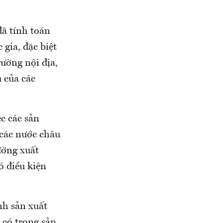
đã tính toán
gia, đặc biệt
ường nội địa,
 của các
ệc các sản
các nước châu
ường xuất
ó điều kiện
nh sản xuất
 có trong sản