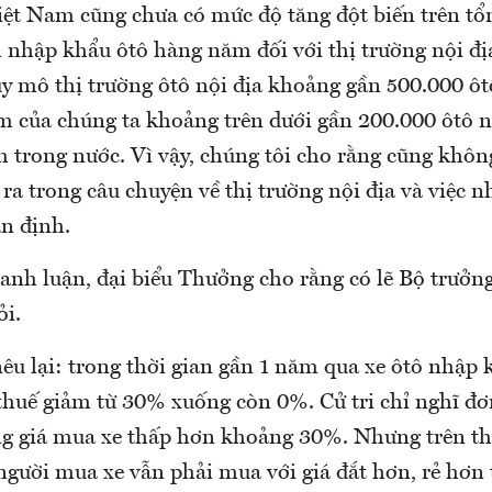
t Nam cũng chưa có mức độ tăng đột biến trên tổ
 nhập khẩu ôtô hàng năm đối với thị trường nội địa
uy mô thị trường ôtô nội địa khoảng gần 500.000 ô
 của chúng ta khoảng trên dưới gần 200.000 ôtô 
ẩm trong nước. Vì vậy, chúng tôi cho rằng cũng khô
 ra trong câu chuyện về thị trường nội địa và việc 
n định.
anh luận, đại biểu Thưởng cho rằng có lẽ Bộ trưởng
ỏi.
u lại: trong thời gian gần 1 năm qua xe ôtô nhập k
uế giảm từ 30% xuống còn 0%. Cử tri chỉ nghĩ đơn
g giá mua xe thấp hơn khoảng 30%. Nhưng trên thự
 người mua xe vẫn phải mua với giá đắt hơn, rẻ hơn