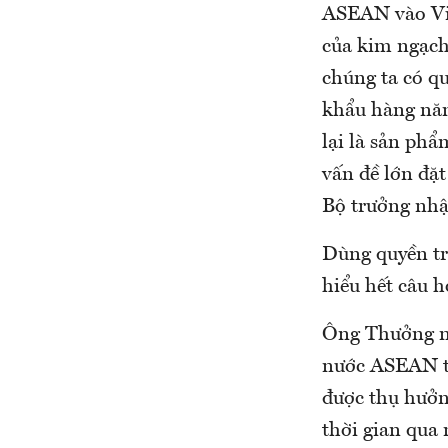
ASEAN vào Việ
của kim ngạch
chúng ta có q
khẩu hàng năm
lại là sản ph
vấn đề lớn đặt
Bộ trưởng nhậ
Dùng quyền tr
hiểu hết câu h
Ông Thưởng nê
nước ASEAN th
được thụ hưởn
thời gian qua