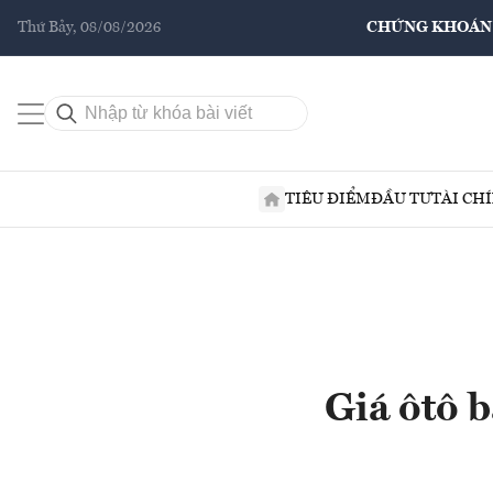
Thứ Bảy, 08/08/2026
CHỨNG KHOÁN
TIÊU ĐIỂM
ĐẦU TƯ
TÀI CH
Giá ôtô b