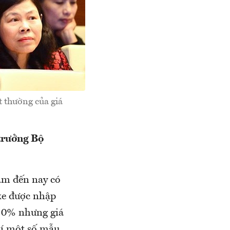
 thường của giá
 trưởng Bộ
ăm đến nay có
xe được nhập
 0% nhưng giá
hí một số mẫu