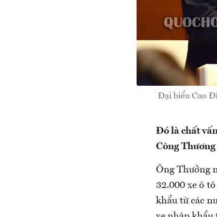
Đại biểu Cao Đ
Đó là chất vấ
Công Thương 
Ông Thưởng nó
32.000 xe ô t
khẩu từ các 
xe nhập khẩu 