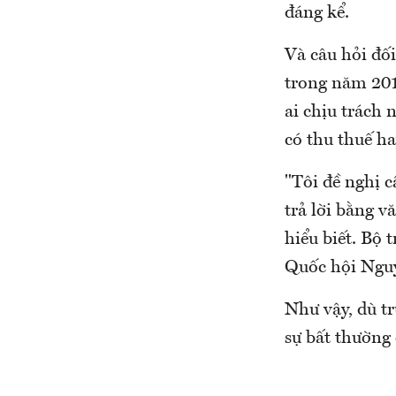
đáng kể.
Và câu hỏi đố
trong năm 2018
ai chịu trách 
có thu thuế h
"Tôi đề nghị 
trả lời bằng v
hiểu biết. Bộ 
Quốc hội Ngu
Như vậy, dù tr
sự bất thường 