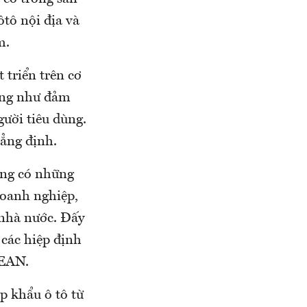
ôtô nội địa và
am.
 triển trên cơ
ũng như đảm
ười tiêu dùng.
hẳng định.
ũng có những
doanh nghiệp,
 nhà nước. Đấy
 các hiệp định
SEAN.
p khẩu ô tô từ