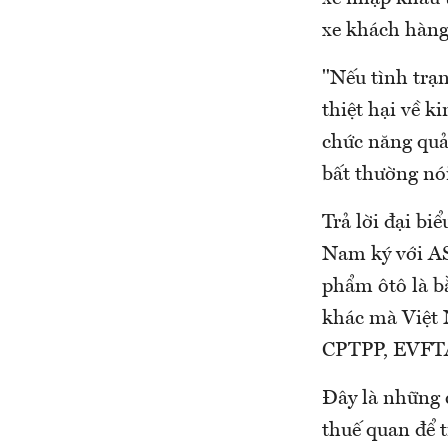
xe khách hàng 
"Nếu tình trạn
thiệt hại về k
chức năng quả
bất thường nói
Trả lời đại bi
Nam ký với AS
phẩm ôtô là b
khác mà Việt N
CPTPP, EVFTA 
Đây là những 
thuế quan để t