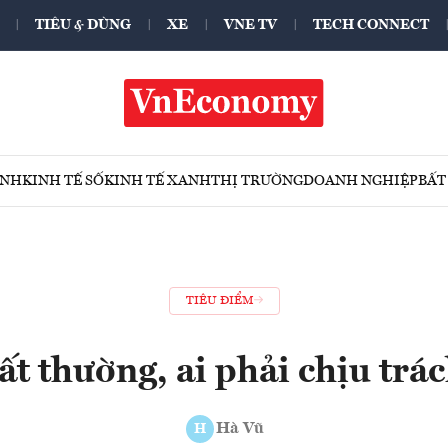
TIÊU & DÙNG
XE
VNE TV
TECH CONNECT
ÍNH
KINH TẾ SỐ
KINH TẾ XANH
THỊ TRƯỜNG
DOANH NGHIỆP
BẤT
TIÊU ĐIỂM
ất thường, ai phải chịu tr
Hà Vũ
H