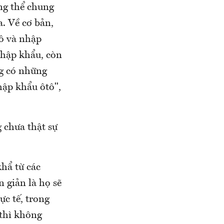
ng thể chung
. Về cơ bản,
tô và nhập
nhập khẩu, còn
ng có những
nhập khẩu ôtô",
 chưa thật sự
hẩ từ các
 giản là họ sẽ
c tế, trong
 thì không