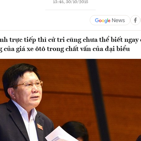
13:45, 30/10/2018
h trực tiếp thì cử tri cũng chưa thể biết ngay c
 của giá xe ôtô trong chất vấn của đại biểu