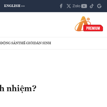
ENGLISH ++
 ĐỘNG SẢN
THẾ GIỚI
DÂN SINH
ách nhiệm?