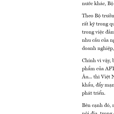
nước khác, Bộ 
Theo Bộ trưởng
rất kỹ trong q
trong việc đảm
nhu cầu của ng
doanh nghiệp,
Chính vì vậy, 
phẩm của AFTA
Âu... thì Việt
khẩu, đẩy mạn
phát triển.
Bên cạnh đó, 
nội địa, trong