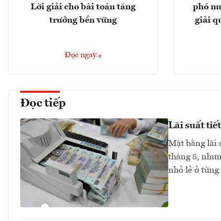
Lời giải cho bài toán tăng
phó mu
trưởng bền vững
giải q
Đọc ngay
Đọc tiếp
Lãi suất ti
Mặt bằng lãi 
tháng 8, như
nhỏ lẻ ở từng