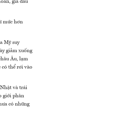
hoán, giá dầu
từ mức hơn
ủa Mỹ suy
này giảm xuống
châu Âu, lạm
 có thể rơi vào
 Nhật và trái
 giới phân
chưa có những