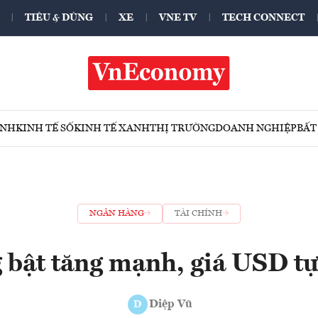
TIÊU & DÙNG
XE
VNE TV
TECH CONNECT
ÍNH
KINH TẾ SỐ
KINH TẾ XANH
THỊ TRƯỜNG
DOANH NGHIỆP
BẤT
NGÂN HÀNG
TÀI CHÍNH
 bật tăng mạnh, giá USD t
Diệp Vũ
D