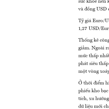
sức khỏe nền k
và đồng USD đ
Tỷ giá Euro/U
1,27 USD/Eur
Thống kê công
giảm. Ngoài r
mức thấp nhất
phát siêu thấp
một vòng xoáy
Ở thời điểm hi
phiếu kho bạc
tích, xu hướn
dữ liệu mới ch