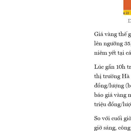
D
Giá vàng thế g
lên ngưỡng 35
niêm yết tại 
Lúc gần 10h t
thị trường Hà
đồng/lượng (b
báo giá vàng 
triệu đồng/lượ
So với cuối gi
giờ sáng, công