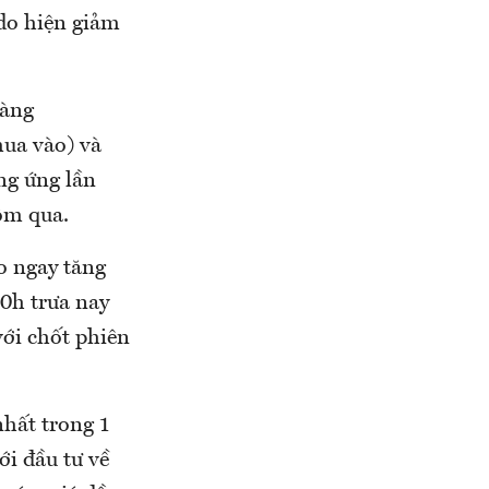
 do hiện giảm
hàng
ua vào) và
ng ứng lần
hôm qua.
o ngay tăng
10h trưa nay
với chốt phiên
nhất trong 1
ới đầu tư về