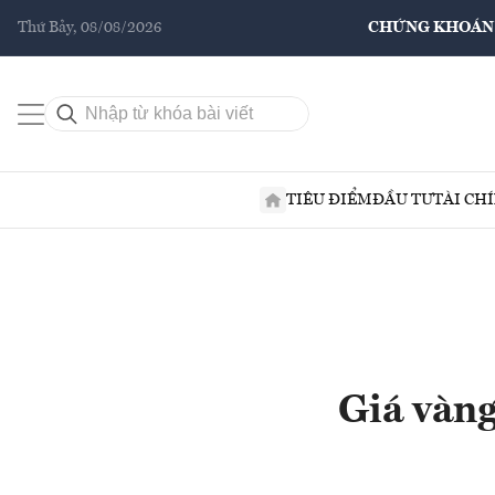
Thứ Bảy, 08/08/2026
CHỨNG KHOÁN
TIÊU ĐIỂM
ĐẦU TƯ
TÀI CH
Giá vàng