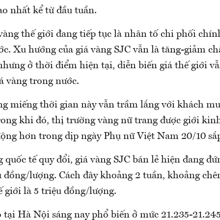
o nhất kể từ đầu tuần.
vàng thế giới đang tiếp tục là nhân tố chi phối chín
ớc. Xu hướng của giá vàng SJC vẫn là tăng-giảm c
nhưng ở thời điểm hiện tại, diễn biến giá thế giới v
á vàng trong nước.
ng miếng thời gian này vẫn trầm lắng với khách m
rong khi đó, thị trường vàng nữ trang được giới ki
 động hơn trong dịp ngày Phụ nữ Việt Nam 20/10 sắp
g quốc tế quy đổi, giá vàng SJC bán lẻ hiện đang đ
u đồng/lượng. Cách đây khoảng 2 tuần, khoảng chê
 giới là 5 triệu đồng/lượng.
 tại Hà Nội sáng nay phổ biến ở mức 21.235-21.24