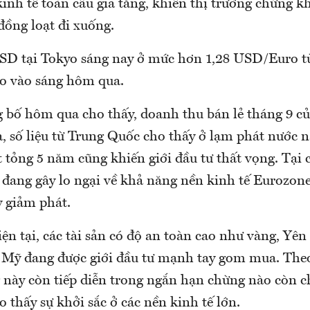
inh tế toàn cầu gia tăng, khiến thị trường chứng k
ồng loạt đi xuống.
SD tại Tokyo sáng nay ở mức hơn 1,28 USD/Euro 
o vào sáng hôm qua.
 bố hôm qua cho thấy, doanh thu bán lẻ tháng 9 c
a, số liệu từ Trung Quốc cho thấy ở lạm phát nước 
 tỏng 5 năm cũng khiến giới đầu tư thất vọng. Tại 
 đang gây lo ngại về khả năng nền kinh tế Eurozone
 giảm phát.
ện tại, các tài sản có độ an toàn cao như vàng, Yên
 Mỹ đang được giới đầu tư mạnh tay gom mua. Theo
g này còn tiếp diễn trong ngắn hạn chừng nào còn 
o thấy sự khởi sắc ở các nền kinh tế lớn.