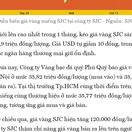
iễn biến giá vàng miếng SJC tại công ty SJC - Nguồn: SJ
iới lên cao nhất trong 1 tháng, kéo giá vàng SJC sá
,9 triệu đồng/lượng. Giá USD tự giảm 10 đồng, tro
các ngân hàng thương mại giữ ổn định.
rưa nay, Công ty Vàng bạc đá quý Phú Quý báo giá 
 Nội ở mức 35,82 triệu đồng/lượng (mua vào) và 35,
án ra). Tại thị trường Tp.HCM cùng thời điểm trên,
miếng cùng thương hiệu ở mức 35,77 triệu đồng/lượ
ng, tương ứng giá mua và giá bán.
ờ chiều qua, giá vàng SJC hiện tăng 120.000 đồng/l
 ty SJC thậm chí nâng giá vàng bán ra lên trên ngưỡ