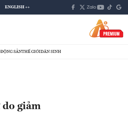
ENGLISH ++
 ĐỘNG SẢN
THẾ GIỚI
DÂN SINH
ự do giảm