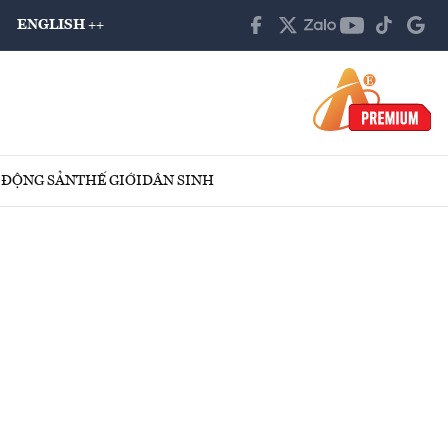
ENGLISH ++
 ĐỘNG SẢN
THẾ GIỚI
DÂN SINH