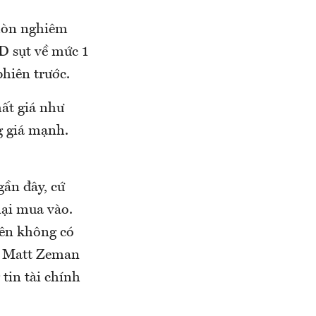
 mòn nghiêm
D sụt về mức 1
hiên trước.
ất giá như
g giá mạnh.
gần đây, cứ
lại mua vào.
lên không có
uý Matt Zeman
tin tài chính