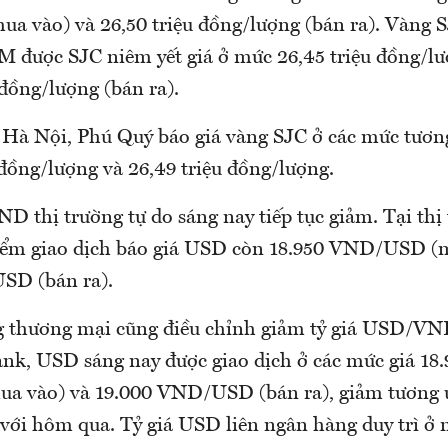
a vào) và 26,50 triệu đồng/lượng (bán ra). Vàng SJ
 được SJC niêm yết giá ở mức 26,45 triệu đồng/l
 đồng/lượng (bán ra).
g Hà Nội, Phú Quý báo giá vàng SJC ở các mức tương
 đồng/lượng và 26,49 triệu đồng/lượng.
D thị trường tự do sáng nay tiếp tục giảm. Tại thị
iểm giao dịch báo giá USD còn 18.950 VND/USD (
SD (bán ra).
 thương mại cũng điều chỉnh giảm tỷ giá USD/VN
nk, USD sáng nay được giao dịch ở các mức giá 18
 vào) và 19.000 VND/USD (bán ra), giảm tương 
i hôm qua. Tỷ giá USD liên ngân hàng duy trì ở 