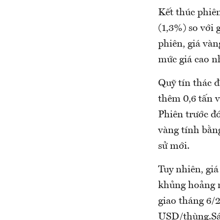
Kết thúc phiê
(1,3%) so với 
phiên, giá và
mức giá cao nh
Quỹ tín thác 
thêm 0,6 tấn v
Phiên trước đó
vàng tính bằn
sử mới.
Tuy nhiên, giá
khủng hoảng n
giao tháng 6/
USD/thùng.Sáng