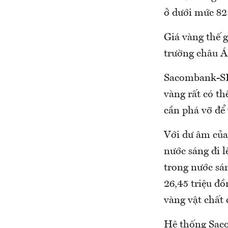
ở dưới mức 8
Giá vàng thế g
trường châu Á
Sacombank-SBJ
vàng rất có th
cần phá vỡ để
Với dư âm của
nước sáng đi 
trong nước sá
26,45 triệu đồ
vàng vật chất 
Hệ thống Saco