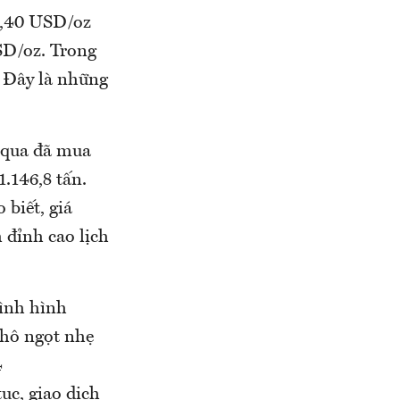
15,40 USD/oz
USD/oz. Trong
. Đây là những
m qua đã mua
.146,8 tấn.
 biết, giá
 đỉnh cao lịch
tình hình
thô ngọt nhẹ
4
ục, giao dịch