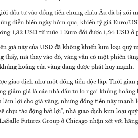
giới đầu tư vào đồng tiền chung châu Âu đã bị xói
hững diễn biến ngày hôm qua, khiến tỷ giá Euro/US
ơng 1,32 USD từ mức 1 Euro đổi được 1,34 USD ở p
 lên giá này của USD đã không khiến kim loại quý m
ng thấy, mà thay vào đó, vàng vẫn có một phiên tăn
 khủng hoảng của vàng đang được phát huy mạnh.
c giao dịch như một đồng tiền độc lập. Thời gian 
ng giảm giá là các nhà đầu tư lo ngại khủng hoảng 
làm lợi cho giá vàng, nhưng đồng tiền này mạnh 
sẽ chịu tác động bất lợi”, nhà giao dịch kim loại q
LaSalle Futures Group ở Chicago nhận xét với hãng 