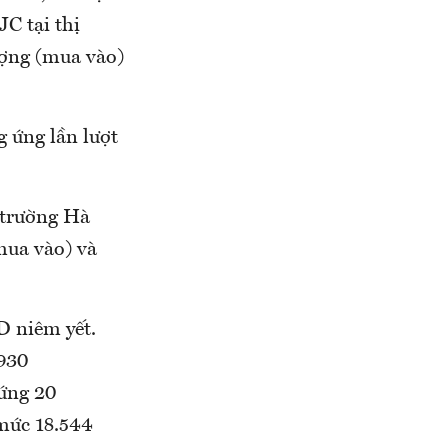
C tại thị
ượng (mua vào)
 ứng lần lượt
 trường Hà
mua vào) và
D niêm yết.
.930
ứng 20
mức 18.544