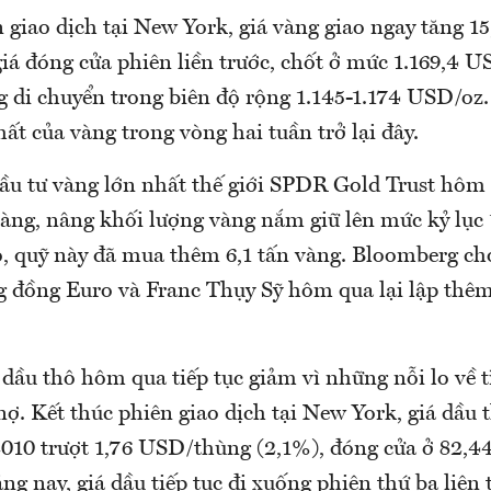
n giao dịch tại New York, giá vàng giao ngay tăng 
giá đóng cửa phiên liền trước, chốt ở mức 1.169,4 
ng di chuyển trong biên độ rộng 1.145-1.174 USD/oz
ất của vàng trong vòng hai tuần trở lại đây.
đầu tư vàng lớn nhất thế giới SPDR Gold Trust hô
àng, nâng khối lượng vàng nắm giữ lên mức kỷ lục 1
, quỹ này đã mua thêm 6,1 tấn vàng. Bloomberg cho
g đồng Euro và Franc Thụy Sỹ hôm qua lại lập thêm
 dầu thô hôm qua tiếp tục giảm vì những nỗi lo về 
ợ. Kết thúc phiên giao dịch tại New York, giá dầu 
2010 trượt 1,76 USD/thùng (2,1%), đóng cửa ở 82,4
 nay, giá dầu tiếp tục đi xuống phiên thứ ba liên t