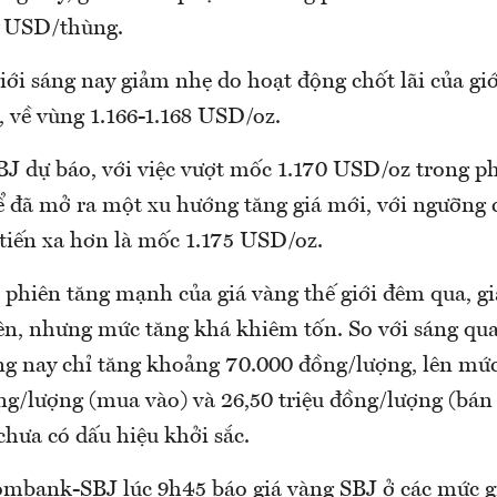
2 USD/thùng.
iới sáng nay giảm nhẹ do hoạt động chốt lãi của giới
, về vùng 1.166-1.168 USD/oz.
 dự báo, với việc vượt mốc 1.170 USD/oz trong p
ể đã mở ra một xu hướng tăng giá mới, với ngưỡng 
 tiến xa hơn là mốc 1.175 USD/oz.
 phiên tăng mạnh của giá vàng thế giới đêm qua, gi
lên, nhưng mức tăng khá khiêm tốn. So với sáng qua
ng nay chỉ tăng khoảng 70.000 đồng/lượng, lên mức
ng/lượng (mua vào) và 26,50 triệu đồng/lượng (bán 
chưa có dấu hiệu khởi sắc.
mbank-SBJ lúc 9h45 báo giá vàng SBJ ở các mức gi