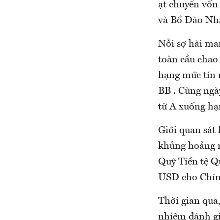
ạt chuyển vốn 
và Bồ Đào Nha
Nỗi sợ hãi ma
toàn cầu chao
hạng mức tín 
BB . Cùng ngà
từ A xuống hạ
Giới quan sát 
khủng hoảng n
Quỹ Tiền tệ Qu
USD cho Chín
Thời gian qua
nhiệm đánh g