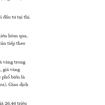
 đầu tư tại thị
hiên hôm qua,
cản tiếp theo
á vàng trong
, giá vàng
 phổ biến là
ra). Giao dịch
á 26,46 triệu