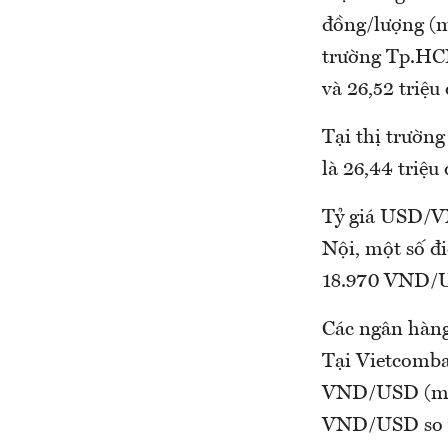
đồng/lượng (mu
trường Tp.HCM
và 26,52 triệu
Tại thị trườn
là 26,44 triệu
Tỷ giá USD/VN
Nội, một số đ
18.970 VND/U
Các ngân hàng
Tại Vietcomba
VND/USD (mua
VND/USD so vớ