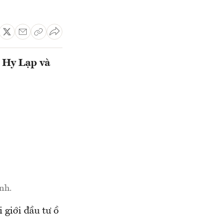
i Hy Lạp và
nh.
 giới đầu tư ồ