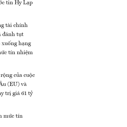
ước tin Hy Lạp
g tài chính
 đánh tụt
B xuống hạng
mức tín nhiệm
 rộng của cuộc
 Âu (EU) và
 trị giá 61 tỷ
h mức tín