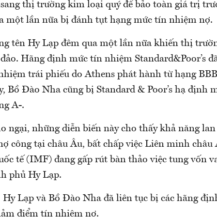
sang thị trường kim loại quý để bảo toàn giá trị tr
 một lần nữa bị đánh tụt hạng mức tín nhiệm nợ.
ng tên Hy Lạp đêm qua một lần nữa khiến thị trườn
 đảo. Hãng định mức tín nhiệm Standard&Poor’s đã
nhiệm trái phiếu do Athens phát hành từ hạng BB
y, Bồ Đào Nha cũng bị Standard & Poor’s hạ định 
ng A-.
lo ngại, những diễn biến này cho thấy khả năng lan
ợ công tại châu Âu, bất chấp việc Liên minh châu
ốc tế (IMF) đang gấp rút bàn thảo việc tung vốn vay
h phủ Hy Lạp.
, Hy Lạp và Bồ Đào Nha đã liên tục bị các hãng địn
iảm điểm tín nhiệm nợ.