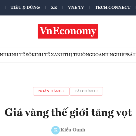
TIÊU & DÙNG
XE
VNE TV
TECH CONNECT
ÍNH
KINH TẾ SỐ
KINH TẾ XANH
THỊ TRƯỜNG
DOANH NGHIỆP
BẤT
NGÂN HÀNG
TÀI CHÍNH
Giá vàng thế giới tăng vọt
Kiều Oanh
K