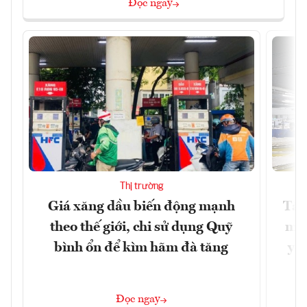
Đọc ngay
Thị trường
Giá xăng dầu biến động mạnh
Tăn
theo thế giới, chi sử dụng Quỹ
min
bình ổn để kìm hãm đà tăng
yêu
Đọc ngay