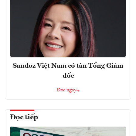
Sandoz Việt Nam có tân Tổng Giám
đốc
Đọc ngay
Đọc tiếp