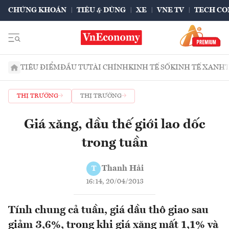
CHỨNG KHOÁN
TIÊU & DÙNG
XE
VNE TV
TECH CO
TIÊU ĐIỂM
ĐẦU TƯ
TÀI CHÍNH
KINH TẾ SỐ
KINH TẾ XANH
THỊ TRƯỜNG
THỊ TRƯỜNG
Giá xăng, dầu thế giới lao dốc
trong tuần
Thanh Hải
T
16:14, 20/04/2013
Tính chung cả tuần, giá dầu thô giao sau
giảm 3,6%, trong khi giá xăng mất 1,1% và