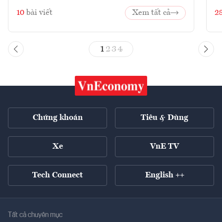
10
bài viết
Xem tất cả
2
1
2
3
4
Chứng khoán
Tiêu & Dùng
Xe
VnE TV
Tech Connect
English ++
Tất cả chuyên mục