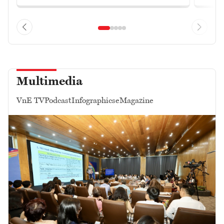
Multimedia
VnE TV
Podcast
Infographics
eMagazine