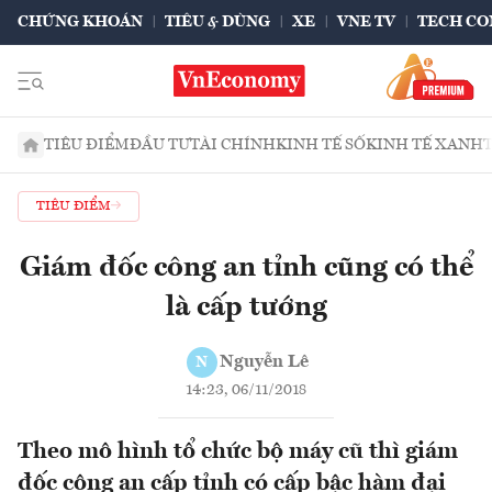
CHỨNG KHOÁN
TIÊU & DÙNG
XE
VNE TV
TECH CO
TIÊU ĐIỂM
ĐẦU TƯ
TÀI CHÍNH
KINH TẾ SỐ
KINH TẾ XANH
TIÊU ĐIỂM
Giám đốc công an tỉnh cũng có thể
là cấp tướng
Nguyễn Lê
N
14:23, 06/11/2018
Theo mô hình tổ chức bộ máy cũ thì giám
đốc công an cấp tỉnh có cấp bậc hàm đại