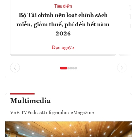
Tiêu điểm
Th
Bộ Tài chính nêu loạt chính sách
bi
miễn, giảm thuế, phí đến hết năm
Hộ
2026
Đọc ngay
Multimedia
VnE TV
Podcast
Infographics
eMagazine