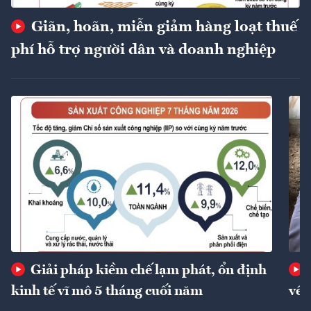
Giãn, hoãn, miễn giảm hàng loạt thuế
phí hỗ trợ người dân và doanh nghiệp
Giải pháp kiềm chế lạm phát, ổn định
kinh tế vĩ mô 5 tháng cuối năm
về 